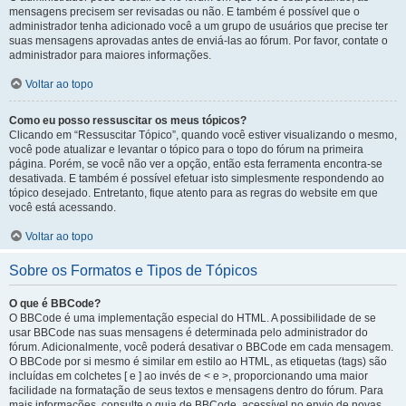
mensagens precisem ser revisadas ou não. E também é possível que o
administrador tenha adicionado você a um grupo de usuários que precise ter
suas mensagens aprovadas antes de enviá-las ao fórum. Por favor, contate o
administrador para maiores informações.
Voltar ao topo
Como eu posso ressuscitar os meus tópicos?
Clicando em “Ressuscitar Tópico”, quando você estiver visualizando o mesmo,
você pode atualizar e levantar o tópico para o topo do fórum na primeira
página. Porém, se você não ver a opção, então esta ferramenta encontra-se
desativada. E também é possível efetuar isto simplesmente respondendo ao
tópico desejado. Entretanto, fique atento para as regras do website em que
você está acessando.
Voltar ao topo
Sobre os Formatos e Tipos de Tópicos
O que é BBCode?
O BBCode é uma implementação especial do HTML. A possibilidade de se
usar BBCode nas suas mensagens é determinada pelo administrador do
fórum. Adicionalmente, você poderá desativar o BBCode em cada mensagem.
O BBCode por si mesmo é similar em estilo ao HTML, as etiquetas (tags) são
incluídas em colchetes [ e ] ao invés de < e >, proporcionando uma maior
facilidade na formatação de seus textos e mensagens dentro do fórum. Para
mais informações, consulte o guia de BBCode, acessível no envio de novas