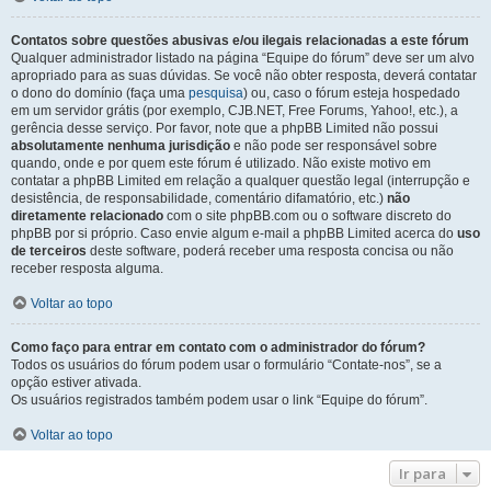
Contatos sobre questões abusivas e/ou ilegais relacionadas a este fórum
Qualquer administrador listado na página “Equipe do fórum” deve ser um alvo
apropriado para as suas dúvidas. Se você não obter resposta, deverá contatar
o dono do domínio (faça uma
pesquisa
) ou, caso o fórum esteja hospedado
em um servidor grátis (por exemplo, CJB.NET, Free Forums, Yahoo!, etc.), a
gerência desse serviço. Por favor, note que a phpBB Limited não possui
absolutamente nenhuma jurisdição
e não pode ser responsável sobre
quando, onde e por quem este fórum é utilizado. Não existe motivo em
contatar a phpBB Limited em relação a qualquer questão legal (interrupção e
desistência, de responsabilidade, comentário difamatório, etc.)
não
diretamente relacionado
com o site phpBB.com ou o software discreto do
phpBB por si próprio. Caso envie algum e-mail a phpBB Limited acerca do
uso
de terceiros
deste software, poderá receber uma resposta concisa ou não
receber resposta alguma.
Voltar ao topo
Como faço para entrar em contato com o administrador do fórum?
Todos os usuários do fórum podem usar o formulário “Contate-nos”, se a
opção estiver ativada.
Os usuários registrados também podem usar o link “Equipe do fórum”.
Voltar ao topo
Ir para