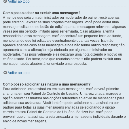
Voltar ao topo
Como posso editar ou excluir uma mensagem?
A menos que seja um administrador ou moderador do painel, você apenas
pode editar ou excluir as suas próprias mensagens. Você pode editar uma
mensagem clicando no botão de edição para a mensagem relevante, algumas
vezes por um período limitado após ser enviada. Caso alguém já tenha
respondido a essa mensagem, você encontrará um pequeno texto ao fundo,
mencionando que foi editada e eventualmente quantas vezes. Isto não
aparece apenas caso essa mensagem ainda não tenha obtido respostas; não
aparecerá caso a alteração seja efetuada por algum administrador ou
moderador, mas possivelmente eles deixarão uma nota dizendo o motivo ou
critério usado. Por favor, note que usuários normais não podem excluir uma
mensagem após alguém já ter enviado uma resposta.
Voltar ao topo
Como posso adicionar assinatura a uma mensagem?
Para adicionar uma assinatura em suas mensagens, você deverá primeiro
criar uma em seu Painel de Controle do Usuário. Uma vez criada, marque a
opção
Anexar assinatura
nas opções referentes ao envio de mensagens para
adicionar sua assinatura. Você também pode adicionar sua assinatura por
padrão para todas as suas mensagens enviadas selecionando a opção
correta em seu Painel de Controle do Usuário. Se fizer isto, você pode
prevenir que uma assinatura seja anexada a mensagens individuais durante o
envio de novas mensagens.