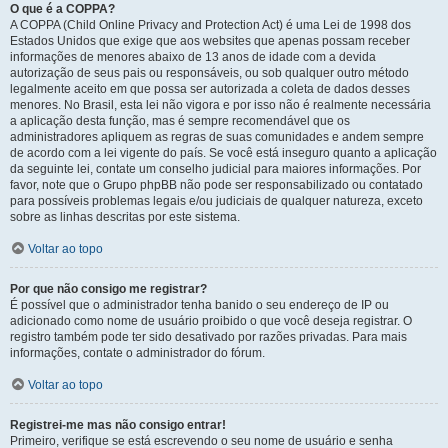
O que é a COPPA?
A COPPA (Child Online Privacy and Protection Act) é uma Lei de 1998 dos
Estados Unidos que exige que aos websites que apenas possam receber
informações de menores abaixo de 13 anos de idade com a devida
autorização de seus pais ou responsáveis, ou sob qualquer outro método
legalmente aceito em que possa ser autorizada a coleta de dados desses
menores. No Brasil, esta lei não vigora e por isso não é realmente necessária
a aplicação desta função, mas é sempre recomendável que os
administradores apliquem as regras de suas comunidades e andem sempre
de acordo com a lei vigente do país. Se você está inseguro quanto a aplicação
da seguinte lei, contate um conselho judicial para maiores informações. Por
favor, note que o Grupo phpBB não pode ser responsabilizado ou contatado
para possíveis problemas legais e/ou judiciais de qualquer natureza, exceto
sobre as linhas descritas por este sistema.
Voltar ao topo
Por que não consigo me registrar?
É possível que o administrador tenha banido o seu endereço de IP ou
adicionado como nome de usuário proibido o que você deseja registrar. O
registro também pode ter sido desativado por razões privadas. Para mais
informações, contate o administrador do fórum.
Voltar ao topo
Registrei-me mas não consigo entrar!
Primeiro, verifique se está escrevendo o seu nome de usuário e senha