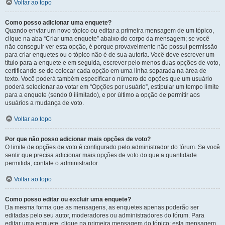
Voltar ao topo
Como posso adicionar uma enquete?
Quando enviar um novo tópico ou editar a primeira mensagem de um tópico,
clique na aba “Criar uma enquete” abaixo do corpo da mensagem; se você
não conseguir ver esta opção, é porque provavelmente não possui permissão
para criar enquetes ou o tópico não é de sua autoria. Você deve escrever um
título para a enquete e em seguida, escrever pelo menos duas opções de voto,
certificando-se de colocar cada opção em uma linha separada na área de
texto. Você poderá também especificar o número de opções que um usuário
poderá selecionar ao votar em “Opções por usuário”, estipular um tempo limite
para a enquete (sendo 0 ilimitado), e por último a opção de permitir aos
usuários a mudança de voto.
Voltar ao topo
Por que não posso adicionar mais opções de voto?
O limite de opções de voto é configurado pelo administrador do fórum. Se você
sentir que precisa adicionar mais opções de voto do que a quantidade
permitida, contate o administrador.
Voltar ao topo
Como posso editar ou excluir uma enquete?
Da mesma forma que as mensagens, as enquetes apenas poderão ser
editadas pelo seu autor, moderadores ou administradores do fórum. Para
editar uma enquete, clique na primeira mensagem do tópico; esta mensagem