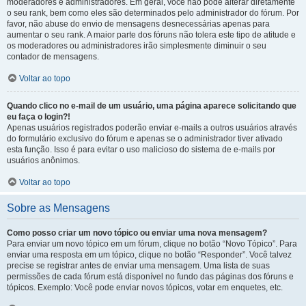
moderadores e administradores. Em geral, você não pode alterar diretamente
o seu rank, bem como eles são determinados pelo administrador do fórum. Por
favor, não abuse do envio de mensagens desnecessárias apenas para
aumentar o seu rank. A maior parte dos fóruns não tolera este tipo de atitude e
os moderadores ou administradores irão simplesmente diminuir o seu
contador de mensagens.
Voltar ao topo
Quando clico no e-mail de um usuário, uma página aparece solicitando que
eu faça o login?!
Apenas usuários registrados poderão enviar e-mails a outros usuários através
do formulário exclusivo do fórum e apenas se o administrador tiver ativado
esta função. Isso é para evitar o uso malicioso do sistema de e-mails por
usuários anônimos.
Voltar ao topo
Sobre as Mensagens
Como posso criar um novo tópico ou enviar uma nova mensagem?
Para enviar um novo tópico em um fórum, clique no botão “Novo Tópico”. Para
enviar uma resposta em um tópico, clique no botão “Responder”. Você talvez
precise se registrar antes de enviar uma mensagem. Uma lista de suas
permissões de cada fórum está disponível no fundo das páginas dos fóruns e
tópicos. Exemplo: Você pode enviar novos tópicos, votar em enquetes, etc.