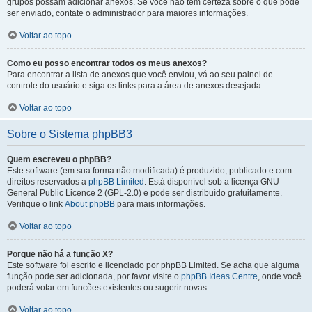
grupos possam adicionar anexos. Se você não tem certeza sobre o que pode
ser enviado, contate o administrador para maiores informações.
Voltar ao topo
Como eu posso encontrar todos os meus anexos?
Para encontrar a lista de anexos que você enviou, vá ao seu painel de
controle do usuário e siga os links para a área de anexos desejada.
Voltar ao topo
Sobre o Sistema phpBB3
Quem escreveu o phpBB?
Este software (em sua forma não modificada) é produzido, publicado e com
direitos reservados a
phpBB Limited
. Está disponível sob a licença GNU
General Public Licence 2 (GPL-2.0) e pode ser distribuído gratuitamente.
Verifique o link
About phpBB
para mais informações.
Voltar ao topo
Porque não há a função X?
Este software foi escrito e licenciado por phpBB Limited. Se acha que alguma
função pode ser adicionada, por favor visite o
phpBB Ideas Centre
, onde você
poderá votar em funcões existentes ou sugerir novas.
Voltar ao topo