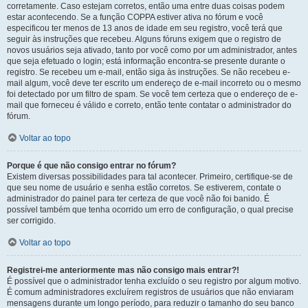
corretamente. Caso estejam corretos, então uma entre duas coisas podem
estar acontecendo. Se a função COPPA estiver ativa no fórum e você
especificou ter menos de 13 anos de idade em seu registro, você terá que
seguir às instruções que recebeu. Alguns fóruns exigem que o registro de
novos usuários seja ativado, tanto por você como por um administrador, antes
que seja efetuado o login; está informação encontra-se presente durante o
registro. Se recebeu um e-mail, então siga às instruções. Se não recebeu e-
mail algum, você deve ter escrito um endereço de e-mail incorreto ou o mesmo
foi detectado por um filtro de spam. Se você tem certeza que o endereço de e-
mail que forneceu é válido e correto, então tente contatar o administrador do
fórum.
Voltar ao topo
Porque é que não consigo entrar no fórum?
Existem diversas possibilidades para tal acontecer. Primeiro, certifique-se de
que seu nome de usuário e senha estão corretos. Se estiverem, contate o
administrador do painel para ter certeza de que você não foi banido. É
possível também que tenha ocorrido um erro de configuração, o qual precise
ser corrigido.
Voltar ao topo
Registrei-me anteriormente mas não consigo mais entrar?!
É possível que o administrador tenha excluído o seu registro por algum motivo.
É comum administradores excluírem registros de usuários que não enviaram
mensagens durante um longo período, para reduzir o tamanho do seu banco