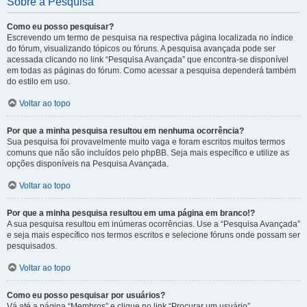
Sobre a Pesquisa
Como eu posso pesquisar?
Escrevendo um termo de pesquisa na respectiva página localizada no índice
do fórum, visualizando tópicos ou fóruns. A pesquisa avançada pode ser
acessada clicando no link “Pesquisa Avançada” que encontra-se disponível
em todas as páginas do fórum. Como acessar a pesquisa dependerá também
do estilo em uso.
Voltar ao topo
Por que a minha pesquisa resultou em nenhuma ocorrência?
Sua pesquisa foi provavelmente muito vaga e foram escritos muitos termos
comuns que não são incluídos pelo phpBB. Seja mais específico e utilize as
opções disponíveis na Pesquisa Avançada.
Voltar ao topo
Por que a minha pesquisa resultou em uma página em branco!?
A sua pesquisa resultou em inúmeras ocorrências. Use a “Pesquisa Avançada”
e seja mais específico nos termos escritos e selecione fóruns onde possam ser
pesquisados.
Voltar ao topo
Como eu posso pesquisar por usuários?
Vá até a página “Membros” e clique no link “Procurar um usuário”.