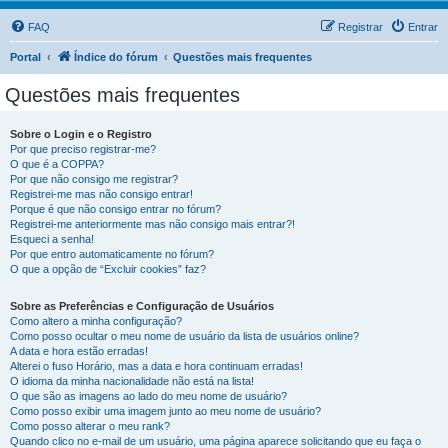
FAQ
Registrar
Entrar
Portal
Índice do fórum
Questões mais frequentes
Questões mais frequentes
Sobre o Login e o Registro
Por que preciso registrar-me?
O que é a COPPA?
Por que não consigo me registrar?
Registrei-me mas não consigo entrar!
Porque é que não consigo entrar no fórum?
Registrei-me anteriormente mas não consigo mais entrar?!
Esqueci a senha!
Por que entro automaticamente no fórum?
O que a opção de “Excluir cookies” faz?
Sobre as Preferências e Configuração de Usuários
Como altero a minha configuração?
Como posso ocultar o meu nome de usuário da lista de usuários online?
A data e hora estão erradas!
Alterei o fuso Horário, mas a data e hora continuam erradas!
O idioma da minha nacionalidade não está na lista!
O que são as imagens ao lado do meu nome de usuário?
Como posso exibir uma imagem junto ao meu nome de usuário?
Como posso alterar o meu rank?
Quando clico no e-mail de um usuário, uma página aparece solicitando que eu faça o