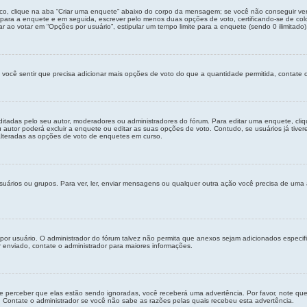
co, clique na aba “Criar uma enquete” abaixo do corpo da mensagem; se você não conseguir ver
o para a enquete e em seguida, escrever pelo menos duas opções de voto, certificando-se de c
ao votar em “Opções por usuário”, estipular um tempo limite para a enquete (sendo 0 ilimitado),
 você sentir que precisa adicionar mais opções de voto do que a quantidade permitida, contate o
adas pelo seu autor, moderadores ou administradores do fórum. Para editar uma enquete, cli
autor poderá excluir a enquete ou editar as suas opções de voto. Contudo, se usuários já tiv
 alteradas as opções de voto de enquetes em curso.
suários ou grupos. Para ver, ler, enviar mensagens ou qualquer outra ação você precisa de uma
por usuário. O administrador do fórum talvez não permita que anexos sejam adicionados espec
enviado, contate o administrador para maiores informações.
le perceber que elas estão sendo ignoradas, você receberá uma advertência. Por favor, note qu
Contate o administrador se você não sabe as razões pelas quais recebeu esta advertência.