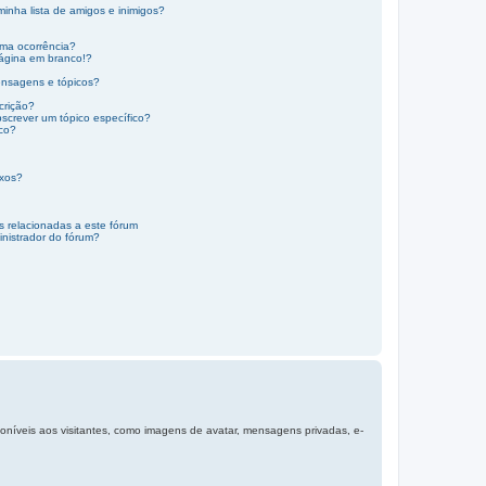
minha lista de amigos e inimigos?
ma ocorrência?
ágina em branco!?
ensagens e tópicos?
crição?
screver um tópico específico?
ico?
exos?
s relacionadas a este fórum
nistrador do fórum?
sponíveis aos visitantes, como imagens de avatar, mensagens privadas, e-