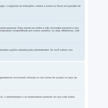
login, e seguindo às instruções, voltará a entrar no fórum em questão de
 outras pessoas. Para manter-se online e não necessitar escrever o seu
putador compartilhado por outros usuários, ou seja, bibliotecas, café
inadas opções ativadas pelo administrador. Se você estiver com
er geralmente encontrado clicando no seu nome de usuário no topo da
ocê, o administrador e os moderadores poderão ver que está online.