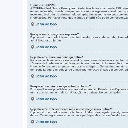
O que é a COPPA?
A COPPA (Child Online Privacy and Protection Act) é uma Lei de 1998 d
ou responsáveis, ou sob qualquer outro método legalmente aceito em que 
recomendável que os administradores apliquem as regras de suas comunid
informações. Por favor, note que o Grupo phpBB não pode ser responsabili
Voltar ao topo
Por que não consigo me registrar?
É possível que o administrador tenha banido o seu endereço de IP ou adi
administrador do fórum.
Voltar ao topo
Registrei-me mas não consigo entrar!
Primeiro, verifique se está escrevendo o seu nome de usuário e senha c
13 anos de idade em seu registro, você terá que seguir às instruções que
informação encontra-se presente durante o registro. Se recebeu um e-mail
tem certeza que o endereço de e-mail que forneceu é válido e correto, en
Voltar ao topo
Porque é que não consigo entrar no fórum?
Existem diversas possibilidades para tal acontecer. Primeiro, certifique
tenha ocorrido um erro de configuração, o qual precise ser corrigido.
Voltar ao topo
Registrei-me anteriormente mas não consigo mais entrar?!
É possível que o administrador tenha excluído o seu registro por algum
dados. Tente registrar-se novamente e participar das discussões do fórum
Voltar ao topo