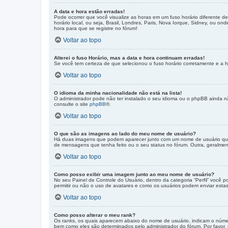
A data e hora estão erradas!
Pode ocorrer que você visualize as horas em um fuso horário diferente d
horário local, ou seja, Brasil, Londres, Paris, Nova Iorque, Sidney, ou o
hora para que se registre no fórum!
Voltar ao topo
Alterei o fuso Horário, mas a data e hora continuam erradas!
Se você tem certeza de que selecionou o fuso horário corretamente e a ho
Voltar ao topo
O idioma da minha nacionalidade não está na lista!
O administrador pode não ter instalado o seu idioma ou o phpBB ainda nã
consulte o site
phpBB
®.
Voltar ao topo
O que são as imagens ao lado do meu nome de usuário?
Há duas imagens que podem aparecer junto com um nome de usuário quan
de mensagens que tenha feito ou o seu status no fórum. Outra, geralme
Voltar ao topo
Como posso exibir uma imagem junto ao meu nome de usuário?
No seu Painel de Controle do Usuário, dentro da categoria “Perfil” você 
permitir ou não o uso de avatares e como os usuários podem enviar estas i
Voltar ao topo
Como posso alterar o meu rank?
Os ranks, os quais aparecem abaixo do nome de usuário, indicam o númer
bem como eles são determinados pelo administrador do fórum. Por favor,