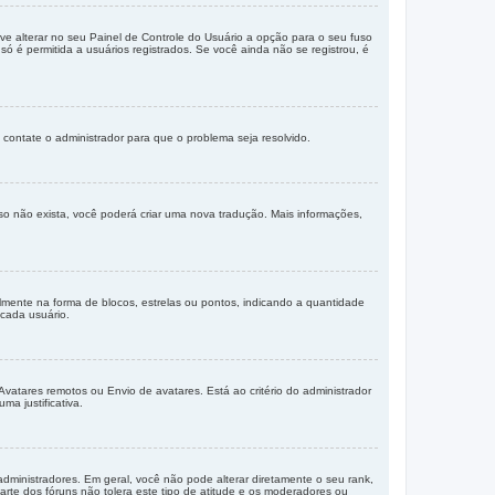
e alterar no seu Painel de Controle do Usuário a opção para o seu fuso
só é permitida a usuários registrados. Se você ainda não se registrou, é
 contate o administrador para que o problema seja resolvido.
so não exista, você poderá criar uma nova tradução. Mais informações,
nte na forma de blocos, estrelas ou pontos, indicando a quantidade
cada usuário.
Avatares remotos ou Envio de avatares. Está ao critério do administrador
ma justificativa.
ministradores. Em geral, você não pode alterar diretamente o seu rank,
te dos fóruns não tolera este tipo de atitude e os moderadores ou