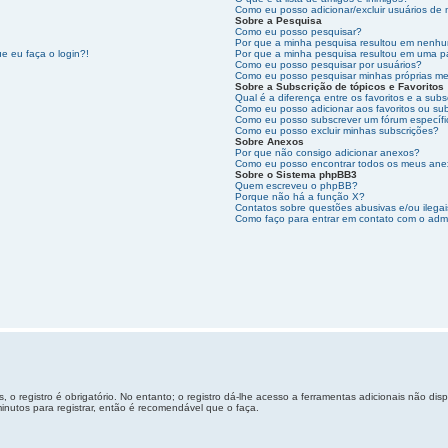
Como eu posso adicionar/excluir usuários de 
Sobre a Pesquisa
Como eu posso pesquisar?
Por que a minha pesquisa resultou em nenhu
e eu faça o login?!
Por que a minha pesquisa resultou em uma p
Como eu posso pesquisar por usuários?
Como eu posso pesquisar minhas próprias m
Sobre a Subscrição de tópicos e Favoritos
Qual é a diferença entre os favoritos e a subs
Como eu posso adicionar aos favoritos ou sub
Como eu posso subscrever um fórum específ
Como eu posso excluir minhas subscrições?
Sobre Anexos
Por que não consigo adicionar anexos?
Como eu posso encontrar todos os meus an
Sobre o Sistema phpBB3
Quem escreveu o phpBB?
Porque não há a função X?
Contatos sobre questões abusivas e/ou ilegai
Como faço para entrar em contato com o admi
 o registro é obrigatório. No entanto; o registro dá-lhe acesso a ferramentas adicionais não di
inutos para registrar, então é recomendável que o faça.