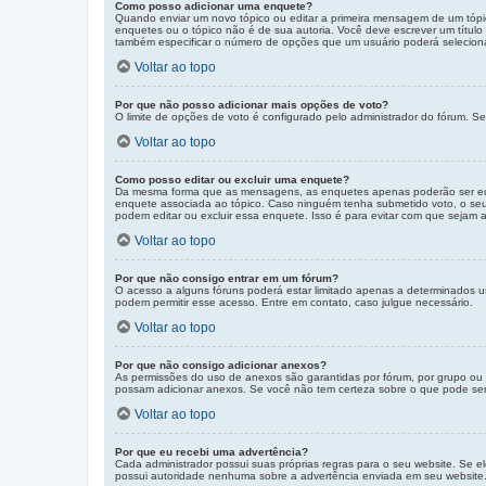
Como posso adicionar uma enquete?
Quando enviar um novo tópico ou editar a primeira mensagem de um tópi
enquetes ou o tópico não é de sua autoria. Você deve escrever um títul
também especificar o número de opções que um usuário poderá selecionar 
Voltar ao topo
Por que não posso adicionar mais opções de voto?
O limite de opções de voto é configurado pelo administrador do fórum. Se
Voltar ao topo
Como posso editar ou excluir uma enquete?
Da mesma forma que as mensagens, as enquetes apenas poderão ser edit
enquete associada ao tópico. Caso ninguém tenha submetido voto, o seu 
podem editar ou excluir essa enquete. Isso é para evitar com que sejam
Voltar ao topo
Por que não consigo entrar em um fórum?
O acesso a alguns fóruns poderá estar limitado apenas a determinados u
podem permitir esse acesso. Entre em contato, caso julgue necessário.
Voltar ao topo
Por que não consigo adicionar anexos?
As permissões do uso de anexos são garantidas por fórum, por grupo ou 
possam adicionar anexos. Se você não tem certeza sobre o que pode ser 
Voltar ao topo
Por que eu recebi uma advertência?
Cada administrador possui suas próprias regras para o seu website. Se e
possui autoridade nenhuma sobre a advertência enviada em seu website. 