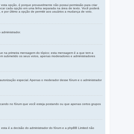
 esta opção, é porque provavelmente não possui permissão para criar
olocar cada opção em uma linha separada na área de texto. Você poderá
 e por último a opção de permitir aos usuários a mudança de voto.
 administrador.
que na primeira mensagem do tópico; esta mensagem é a que tem a
erem submetido os seus votos, apenas moderadores e administradores
 autorização especial. Apenas o moderador desse fórum e o administrador
ificando no fórum que você esteja postando ou que apenas certos grupos
e esta é a decisão do administrador do fórum e a phpBB Limited não