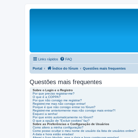
Links rápidos
FAQ
Portal
Índice do fórum
Questões mais frequentes
Questões mais frequentes
Sobre o Login e o Registro
Por que preciso registrar-me?
O que é a COPPA?
Por que não consigo me registrar?
Registrei-me mas não consigo entrar!
Porque é que não consigo entrar no fórum?
Registrei-me anteriormente mas não consigo mais entrar?!
Esqueci a senha!
Por que entro automaticamente no fórum?
O que a opção de “Excluir cookies” faz?
Sobre as Preferências e Configuração de Usuários
Como altero a minha configuração?
Como posso ocultar o meu nome de usuário da lista de usuários online?
A data e hora estão erradas!
Alterei o fuso Horário, mas a data e hora continuam erradas!