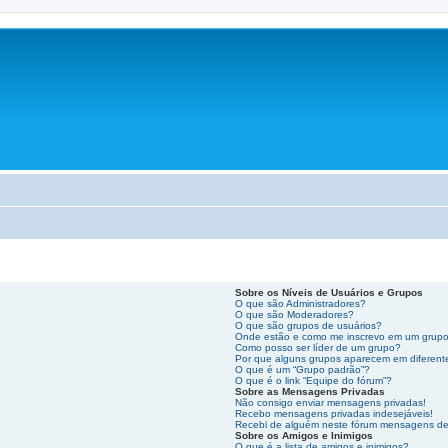
Sobre os Níveis de Usuários e Grupos
O que são Administradores?
O que são Moderadores?
O que são grupos de usuários?
Onde estão e como me inscrevo em um grupo
Como posso ser líder de um grupo?
Por que alguns grupos aparecem em diferent
O que é um “Grupo padrão”?
O que é o link “Equipe do fórum”?
Sobre as Mensagens Privadas
Não consigo enviar mensagens privadas!
Recebo mensagens privadas indesejáveis!
Recebi de alguém neste fórum mensagens de e
Sobre os Amigos e Inimigos
O que é a lista de amigos e inimigos?