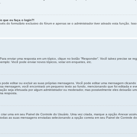
.
o que eu faça o login?!
vés do formulário exclusivo do fórum e apenas se o administrador tiver ativado esta função. Isso 
Para enviar uma resposta em um tópico, clique no botão “Responder”. Você talvez precise se re
xemplo: Você pode enviar novos tópicos, votar em enquetes, etc.
s pode editar ou excluir as suas próprias mensagens. Você pode editar uma mensagem clicand
 essa mensagem, você encontrará um pequeno texto ao fundo, mencionando que foi editada e e
ção seja efetuada por algum administrador ou moderador, mas possivelmente eles deixarão uma n
ma resposta.
 criar uma em seu Painel de Controle do Usuário. Uma vez criada, marque a opção
Anexar assin
todas as suas mensagens enviadas selecionando a opção correta em seu Painel de Controle do Us