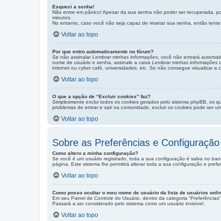
Esqueci a senha!
Não entre em pânico! Apesar da sua senha não poder ser recuperada, pod
minutos.
No entanto, caso você não seja capaz de resetar sua senha, então tente 
Voltar ao topo
Por que entro automaticamente no fórum?
Se não assinalar
Lembrar minhas informações
, você não entrará automati
nome de usuário e senha, assinale a caixa
Lembrar minhas informações
q
internet ou cyber café, universidades, etc. Se não consegue visualizar a 
Voltar ao topo
O que a opção de “Excluir cookies” faz?
Simplesmente exclui todos os cookies gerados pelo sistema phpBB, os q
problemas de entrar e sair na comunidade, excluir os cookies pode ser um
Voltar ao topo
Sobre as Preferências e Configuração
Como altero a minha configuração?
Se você é um usuário registrado, toda a sua configuração é salva no ban
página. Este sistema lhe permitirá alterar toda a sua configuração e prefe
Voltar ao topo
Como posso ocultar o meu nome de usuário da lista de usuários onli
Em seu Painel de Controle do Usuário, dentro da categoria “Preferênci
Passará a ser considerado pelo sistema como um usuário invisível.
Voltar ao topo