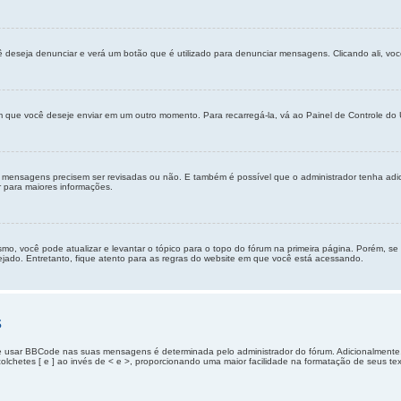
ê deseja denunciar e verá um botão que é utilizado para denunciar mensagens. Clicando ali, v
que você deseje enviar em um outro momento. Para recarregá-la, vá ao Painel de Controle do U
s mensagens precisem ser revisadas ou não. E também é possível que o administrador tenha ad
r para maiores informações.
smo, você pode atualizar e levantar o tópico para o topo do fórum na primeira página. Porém, s
jado. Entretanto, fique atento para as regras do website em que você está acessando.
s
e usar BBCode nas suas mensagens é determinada pelo administrador do fórum. Adicionalmen
 colchetes [ e ] ao invés de < e >, proporcionando uma maior facilidade na formatação de seus t