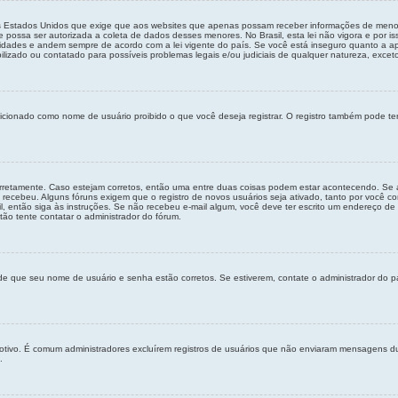
os Estados Unidos que exige que aos websites que apenas possam receber informações de meno
possa ser autorizada a coleta de dados desses menores. No Brasil, esta lei não vigora e por i
ades e andem sempre de acordo com a lei vigente do país. Se você está inseguro quanto a aplic
zado ou contatado para possíveis problemas legais e/ou judiciais de qualquer natureza, exceto 
cionado como nome de usuário proibido o que você deseja registrar. O registro também pode ter
orretamente. Caso estejam corretos, então uma entre duas coisas podem estar acontecendo. Se 
 recebeu. Alguns fóruns exigem que o registro de novos usuários seja ativado, tanto por você co
, então siga às instruções. Se não recebeu e-mail algum, você deve ter escrito um endereço de 
tão tente contatar o administrador do fórum.
-se de que seu nome de usuário e senha estão corretos. Se estiverem, contate o administrador do 
 motivo. É comum administradores excluírem registros de usuários que não enviaram mensagens 
.