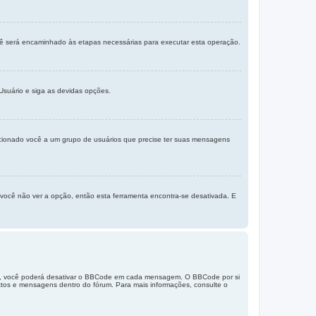
ocê será encaminhado às etapas necessárias para executar esta operação.
suário e siga as devidas opções.
icionado você a um grupo de usuários que precise ter suas mensagens
e você não ver a opção, então esta ferramenta encontra-se desativada. E
te, você poderá desativar o BBCode em cada mensagem. O BBCode por si
extos e mensagens dentro do fórum. Para mais informações, consulte o