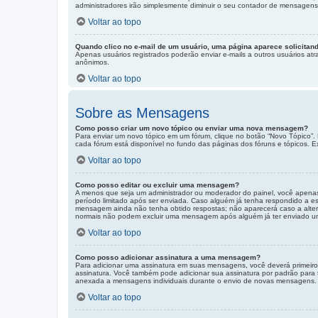
administradores irão simplesmente diminuir o seu contador de mensagens
Voltar ao topo
Quando clico no e-mail de um usuário, uma página aparece solicitand
Apenas usuários registrados poderão enviar e-mails a outros usuários atra
anônimos.
Voltar ao topo
Sobre as Mensagens
Como posso criar um novo tópico ou enviar uma nova mensagem?
Para enviar um novo tópico em um fórum, clique no botão “Novo Tópico”. 
cada fórum está disponível no fundo das páginas dos fóruns e tópicos. E
Voltar ao topo
Como posso editar ou excluir uma mensagem?
A menos que seja um administrador ou moderador do painel, você apena
período limitado após ser enviada. Caso alguém já tenha respondido a
mensagem ainda não tenha obtido respostas; não aparecerá caso a altera
normais não podem excluir uma mensagem após alguém já ter enviado u
Voltar ao topo
Como posso adicionar assinatura a uma mensagem?
Para adicionar uma assinatura em suas mensagens, você deverá primeiro
assinatura. Você também pode adicionar sua assinatura por padrão para 
anexada a mensagens individuais durante o envio de novas mensagens.
Voltar ao topo