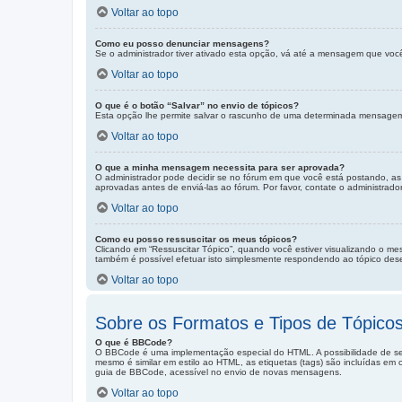
Voltar ao topo
Como eu posso denunciar mensagens?
Se o administrador tiver ativado esta opção, vá até a mensagem que voc
Voltar ao topo
O que é o botão “Salvar” no envio de tópicos?
Esta opção lhe permite salvar o rascunho de uma determinada mensagem 
Voltar ao topo
O que a minha mensagem necessita para ser aprovada?
O administrador pode decidir se no fórum em que você está postando, a
aprovadas antes de enviá-las ao fórum. Por favor, contate o administrado
Voltar ao topo
Como eu posso ressuscitar os meus tópicos?
Clicando em “Ressuscitar Tópico”, quando você estiver visualizando o me
também é possível efetuar isto simplesmente respondendo ao tópico dese
Voltar ao topo
Sobre os Formatos e Tipos de Tópico
O que é BBCode?
O BBCode é uma implementação especial do HTML. A possibilidade de s
mesmo é similar em estilo ao HTML, as etiquetas (tags) são incluídas em
guia de BBCode, acessível no envio de novas mensagens.
Voltar ao topo