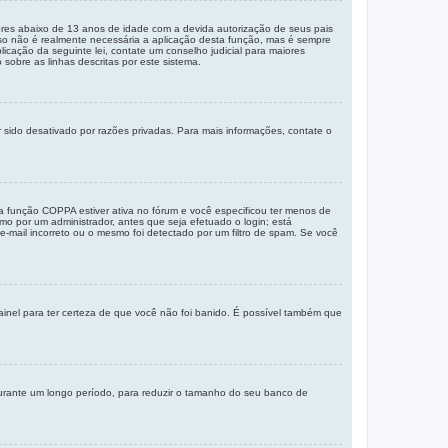
res abaixo de 13 anos de idade com a devida autorização de seus pais
sso não é realmente necessária a aplicação desta função, mas é sempre
ação da seguinte lei, contate um conselho judicial para maiores
sobre as linhas descritas por este sistema.
 sido desativado por razões privadas. Para mais informações, contate o
a função COPPA estiver ativa no fórum e você especificou ter menos de
mo por um administrador, antes que seja efetuado o login; está
e-mail incorreto ou o mesmo foi detectado por um filtro de spam. Se você
painel para ter certeza de que você não foi banido. É possível também que
durante um longo período, para reduzir o tamanho do seu banco de