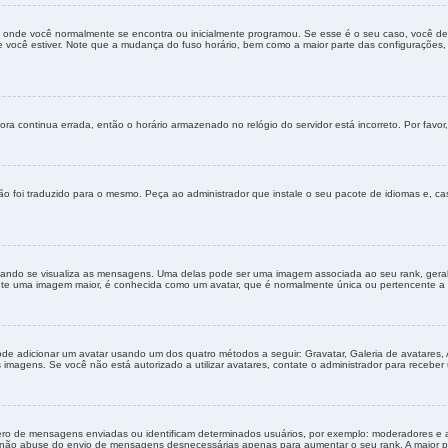
e onde você normalmente se encontra ou inicialmente programou. Se esse é o seu caso, você dev
nde você estiver. Note que a mudança do fuso horário, bem como a maior parte das configurações, 
ra continua errada, então o horário armazenado no relógio do servidor está incorreto. Por favor,
o foi traduzido para o mesmo. Peça ao administrador que instale o seu pacote de idiomas e, ca
do se visualiza as mensagens. Uma delas pode ser uma imagem associada ao seu rank, geralme
nte uma imagem maior, é conhecida como um avatar, que é normalmente única ou pertencente a 
pode adicionar um avatar usando um dos quatro métodos a seguir: Gravatar, Galeria de avatares, 
magens. Se você não está autorizado a utilizar avatares, contate o administrador para receber u
o de mensagens enviadas ou identificam determinados usuários, por exemplo: moderadores e ad
 não abuse do envio de mensagens desnecessárias apenas para aumentar o seu rank. A maior par