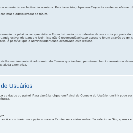
e no entanto ser facilmente resetada. Para fazer isto, clique em
Esqueci a senha
ao efetuar o 
contatar o administrador do fórum.
camente da próxima vez que visitar o fórum. Isto evita o uso abusivo da sua conta por parte de
uando estiver efetuando o login. Isto não é recomendável caso acesse o fórum através de um com
caixa, é possível que o administrador tenha desativado este recurso.
uais lhe mantém autenticado dentro do fórum e que também permitem o funcionamento de determ
a ajuda alternativa.
 de Usuários
co de dados do painel. Para alterá-la, clique em Painel de Controle do Usuário; um link pode s
rências.
ne?
as”, você encontrará uma opção nomeada
Ocultar seus status online
. Se selecionar Sim, apenas v