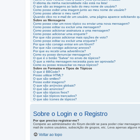
O idioma da minha nacionalidade não está na lista!
O que são as imagens ao lado do meu nome de usuário?
Como posso exibir uma imagem junto ao meu nome de usuário?
Como posso alterar o meu rank?
Quando clico no e-mail de um usuário, uma página aparece solicitando qu
Sobre as Mensagens
Como posso criar um novo tópico ou enviar uma nova mensagem?
Como posso editar ou excluir uma mensagem?
Como posso adicionar assinatura a uma mensagem?
Como posso adicionar uma enquete?
Por que não posso adicionar mais opções de voto?
Como posso editar ou excluir uma enquete?
Por que não consigo entrar em um fórum?
Por que não consigo adicionar anexos?
Por que eu recebi uma advertência?
Como eu posso denunciar mensagens?
O que é o botão “Salvar” no envio de tópicos?
O que a minha mensagem necessita para ser aprovada?
Como eu posso ressuscitar os meus tópicos?
Sobre os Formatos e Tipos de Tópicos
O que é BBCode?
Posso utilizar HTML?
O que são smilies?
Posso exibir imagens?
O que são anúncios globais?
O que são anúncios?
O que são tópicos fixos?
O que são tópicos trancados?
O que são ícones de tópicos?
Sobre o Login e o Registro
Por que preciso registrar-me?
Compete ao administrador do fórum decidir se para poder criar mensagens,
mail de outros usuários, subscrição de grupos, etc. Leva apenas alguns m
Voltar ao topo