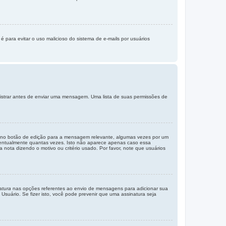
é para evitar o uso malicioso do sistema de e-mails por usuários
gistrar antes de enviar uma mensagem. Uma lista de suas permissões de
o no botão de edição para a mensagem relevante, algumas vezes por um
ventualmente quantas vezes. Isto não aparece apenas caso essa
ota dizendo o motivo ou critério usado. Por favor, note que usuários
atura
nas opções referentes ao envio de mensagens para adicionar sua
uário. Se fizer isto, você pode prevenir que uma assinatura seja