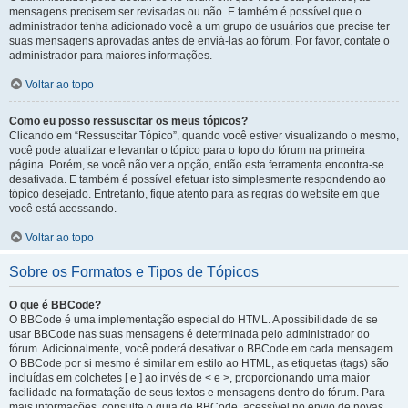
mensagens precisem ser revisadas ou não. E também é possível que o
administrador tenha adicionado você a um grupo de usuários que precise ter
suas mensagens aprovadas antes de enviá-las ao fórum. Por favor, contate o
administrador para maiores informações.
Voltar ao topo
Como eu posso ressuscitar os meus tópicos?
Clicando em “Ressuscitar Tópico”, quando você estiver visualizando o mesmo,
você pode atualizar e levantar o tópico para o topo do fórum na primeira
página. Porém, se você não ver a opção, então esta ferramenta encontra-se
desativada. E também é possível efetuar isto simplesmente respondendo ao
tópico desejado. Entretanto, fique atento para as regras do website em que
você está acessando.
Voltar ao topo
Sobre os Formatos e Tipos de Tópicos
O que é BBCode?
O BBCode é uma implementação especial do HTML. A possibilidade de se
usar BBCode nas suas mensagens é determinada pelo administrador do
fórum. Adicionalmente, você poderá desativar o BBCode em cada mensagem.
O BBCode por si mesmo é similar em estilo ao HTML, as etiquetas (tags) são
incluídas em colchetes [ e ] ao invés de < e >, proporcionando uma maior
facilidade na formatação de seus textos e mensagens dentro do fórum. Para
mais informações, consulte o guia de BBCode, acessível no envio de novas