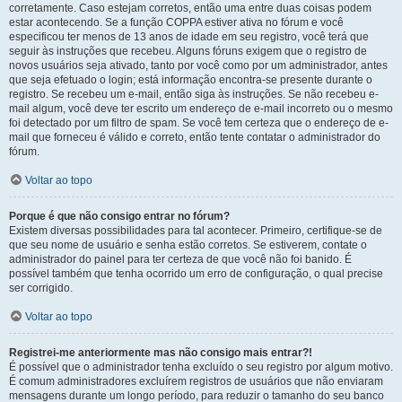
corretamente. Caso estejam corretos, então uma entre duas coisas podem
estar acontecendo. Se a função COPPA estiver ativa no fórum e você
especificou ter menos de 13 anos de idade em seu registro, você terá que
seguir às instruções que recebeu. Alguns fóruns exigem que o registro de
novos usuários seja ativado, tanto por você como por um administrador, antes
que seja efetuado o login; está informação encontra-se presente durante o
registro. Se recebeu um e-mail, então siga às instruções. Se não recebeu e-
mail algum, você deve ter escrito um endereço de e-mail incorreto ou o mesmo
foi detectado por um filtro de spam. Se você tem certeza que o endereço de e-
mail que forneceu é válido e correto, então tente contatar o administrador do
fórum.
Voltar ao topo
Porque é que não consigo entrar no fórum?
Existem diversas possibilidades para tal acontecer. Primeiro, certifique-se de
que seu nome de usuário e senha estão corretos. Se estiverem, contate o
administrador do painel para ter certeza de que você não foi banido. É
possível também que tenha ocorrido um erro de configuração, o qual precise
ser corrigido.
Voltar ao topo
Registrei-me anteriormente mas não consigo mais entrar?!
É possível que o administrador tenha excluído o seu registro por algum motivo.
É comum administradores excluírem registros de usuários que não enviaram
mensagens durante um longo período, para reduzir o tamanho do seu banco