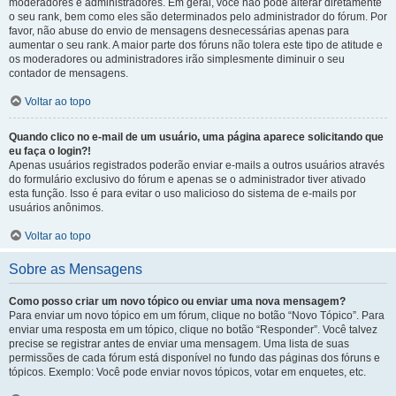
moderadores e administradores. Em geral, você não pode alterar diretamente
o seu rank, bem como eles são determinados pelo administrador do fórum. Por
favor, não abuse do envio de mensagens desnecessárias apenas para
aumentar o seu rank. A maior parte dos fóruns não tolera este tipo de atitude e
os moderadores ou administradores irão simplesmente diminuir o seu
contador de mensagens.
Voltar ao topo
Quando clico no e-mail de um usuário, uma página aparece solicitando que
eu faça o login?!
Apenas usuários registrados poderão enviar e-mails a outros usuários através
do formulário exclusivo do fórum e apenas se o administrador tiver ativado
esta função. Isso é para evitar o uso malicioso do sistema de e-mails por
usuários anônimos.
Voltar ao topo
Sobre as Mensagens
Como posso criar um novo tópico ou enviar uma nova mensagem?
Para enviar um novo tópico em um fórum, clique no botão “Novo Tópico”. Para
enviar uma resposta em um tópico, clique no botão “Responder”. Você talvez
precise se registrar antes de enviar uma mensagem. Uma lista de suas
permissões de cada fórum está disponível no fundo das páginas dos fóruns e
tópicos. Exemplo: Você pode enviar novos tópicos, votar em enquetes, etc.