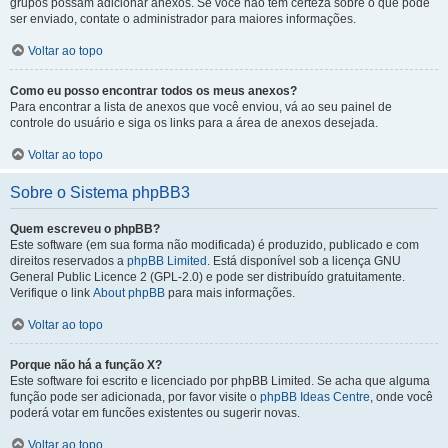
grupos possam adicionar anexos. Se você não tem certeza sobre o que pode
ser enviado, contate o administrador para maiores informações.
Voltar ao topo
Como eu posso encontrar todos os meus anexos?
Para encontrar a lista de anexos que você enviou, vá ao seu painel de
controle do usuário e siga os links para a área de anexos desejada.
Voltar ao topo
Sobre o Sistema phpBB3
Quem escreveu o phpBB?
Este software (em sua forma não modificada) é produzido, publicado e com
direitos reservados a
phpBB Limited
. Está disponível sob a licença GNU
General Public Licence 2 (GPL-2.0) e pode ser distribuído gratuitamente.
Verifique o link
About phpBB
para mais informações.
Voltar ao topo
Porque não há a função X?
Este software foi escrito e licenciado por phpBB Limited. Se acha que alguma
função pode ser adicionada, por favor visite o
phpBB Ideas Centre
, onde você
poderá votar em funcões existentes ou sugerir novas.
Voltar ao topo