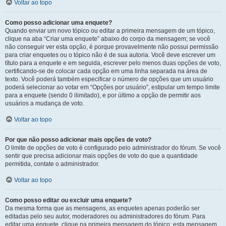
Voltar ao topo
Como posso adicionar uma enquete?
Quando enviar um novo tópico ou editar a primeira mensagem de um tópico,
clique na aba “Criar uma enquete” abaixo do corpo da mensagem; se você
não conseguir ver esta opção, é porque provavelmente não possui permissão
para criar enquetes ou o tópico não é de sua autoria. Você deve escrever um
título para a enquete e em seguida, escrever pelo menos duas opções de voto,
certificando-se de colocar cada opção em uma linha separada na área de
texto. Você poderá também especificar o número de opções que um usuário
poderá selecionar ao votar em “Opções por usuário”, estipular um tempo limite
para a enquete (sendo 0 ilimitado), e por último a opção de permitir aos
usuários a mudança de voto.
Voltar ao topo
Por que não posso adicionar mais opções de voto?
O limite de opções de voto é configurado pelo administrador do fórum. Se você
sentir que precisa adicionar mais opções de voto do que a quantidade
permitida, contate o administrador.
Voltar ao topo
Como posso editar ou excluir uma enquete?
Da mesma forma que as mensagens, as enquetes apenas poderão ser
editadas pelo seu autor, moderadores ou administradores do fórum. Para
editar uma enquete, clique na primeira mensagem do tópico; esta mensagem