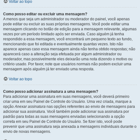
Voltar ao topo
Como posso editar ou excluir uma mensagem?
A menos que seja um administrador ou moderador do painel, você apenas
pode editar ou excluir as suas próprias mensagens. Você pode editar uma
mensagem clicando no botão de edição para a mensagem relevante, algumas
vezes por um período limitado após ser enviada. Caso alguém já tenha
respondido a essa mensagem, você encontrará um pequeno texto ao fundo,
mencionando que foi editada e eventualmente quantas vezes. Isto não
aparece apenas caso essa mensagem ainda não tenha obtido respostas; não
aparecerá caso a alteração seja efetuada por algum administrador ou
moderador, mas possivelmente eles deixarão uma nota dizendo o motivo ou
critério usado. Por favor, note que usuários normais não podem excluir uma
mensagem após alguém já ter enviado uma resposta.
Voltar ao topo
Como posso adicionar assinatura a uma mensagem?
Para adicionar uma assinatura em suas mensagens, você deverá primeiro
criar uma em seu Painel de Controle do Usuário. Uma vez criada, marque a
opção
Anexar assinatura
nas opções referentes ao envio de mensagens para
adicionar sua assinatura. Você também pode adicionar sua assinatura por
padrão para todas as suas mensagens enviadas selecionando a opção
correta em seu Painel de Controle do Usuário. Se fizer isto, você pode
prevenir que uma assinatura seja anexada a mensagens individuais durante o
envio de novas mensagens.