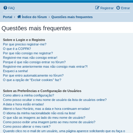
FAQ
Registrar
Entrar
Portal
Índice do fórum
Questões mais frequentes
Questões mais frequentes
Sobre o Login e o Registro
Por que preciso registrar-me?
O que é a COPPA?
Por que não consigo me registrar?
Registrei-me mas não consigo entrar!
Porque é que não consigo entrar no fórum?
Registrei-me anteriormente mas não consigo mais entrar?!
Esqueci a senha!
Por que entro automaticamente no fórum?
O que a opção de “Excluir cookies” faz?
Sobre as Preferências e Configuração de Usuários
Como altero a minha configuração?
Como posso ocultar o meu nome de usuário da lista de usuários online?
A data e hora estão erradas!
Alterei o fuso Horário, mas a data e hora continuam erradas!
O idioma da minha nacionalidade não está na lista!
O que são as imagens ao lado do meu nome de usuário?
Como posso exibir uma imagem junto ao meu nome de usuário?
Como posso alterar o meu rank?
Quando clico no e-mail de um usuário, uma página aparece solicitando que eu faça o