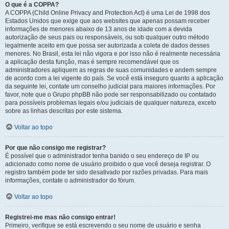
O que é a COPPA?
A COPPA (Child Online Privacy and Protection Act) é uma Lei de 1998 dos
Estados Unidos que exige que aos websites que apenas possam receber
informações de menores abaixo de 13 anos de idade com a devida
autorização de seus pais ou responsáveis, ou sob qualquer outro método
legalmente aceito em que possa ser autorizada a coleta de dados desses
menores. No Brasil, esta lei não vigora e por isso não é realmente necessária
a aplicação desta função, mas é sempre recomendável que os
administradores apliquem as regras de suas comunidades e andem sempre
de acordo com a lei vigente do país. Se você está inseguro quanto a aplicação
da seguinte lei, contate um conselho judicial para maiores informações. Por
favor, note que o Grupo phpBB não pode ser responsabilizado ou contatado
para possíveis problemas legais e/ou judiciais de qualquer natureza, exceto
sobre as linhas descritas por este sistema.
Voltar ao topo
Por que não consigo me registrar?
É possível que o administrador tenha banido o seu endereço de IP ou
adicionado como nome de usuário proibido o que você deseja registrar. O
registro também pode ter sido desativado por razões privadas. Para mais
informações, contate o administrador do fórum.
Voltar ao topo
Registrei-me mas não consigo entrar!
Primeiro, verifique se está escrevendo o seu nome de usuário e senha