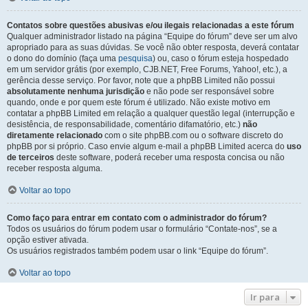
Contatos sobre questões abusivas e/ou ilegais relacionadas a este fórum
Qualquer administrador listado na página “Equipe do fórum” deve ser um alvo
apropriado para as suas dúvidas. Se você não obter resposta, deverá contatar
o dono do domínio (faça uma
pesquisa
) ou, caso o fórum esteja hospedado
em um servidor grátis (por exemplo, CJB.NET, Free Forums, Yahoo!, etc.), a
gerência desse serviço. Por favor, note que a phpBB Limited não possui
absolutamente nenhuma jurisdição
e não pode ser responsável sobre
quando, onde e por quem este fórum é utilizado. Não existe motivo em
contatar a phpBB Limited em relação a qualquer questão legal (interrupção e
desistência, de responsabilidade, comentário difamatório, etc.)
não
diretamente relacionado
com o site phpBB.com ou o software discreto do
phpBB por si próprio. Caso envie algum e-mail a phpBB Limited acerca do
uso
de terceiros
deste software, poderá receber uma resposta concisa ou não
receber resposta alguma.
Voltar ao topo
Como faço para entrar em contato com o administrador do fórum?
Todos os usuários do fórum podem usar o formulário “Contate-nos”, se a
opção estiver ativada.
Os usuários registrados também podem usar o link “Equipe do fórum”.
Voltar ao topo
Ir para