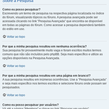
Sobre a Pesquisa
Como eu posso pesquisar?
Escrevendo um termo de pesquisa na respectiva página localizada no índice
do fórum, visualizando tópicos ou fóruns. A pesquisa avançada pode ser
acessada clicando no link “Pesquisa Avançada” que encontra-se disponível
em todas as páginas do fórum. Como acessar a pesquisa dependerá também
do estilo em uso.
Voltar ao topo
Por que a minha pesquisa resultou em nenhuma ocorrência?
Sua pesquisa foi provavelmente muito vaga e foram escritos muitos termos
comuns que não são incluídos pelo phpBB. Seja mais específico e utilize as
opções disponíveis na Pesquisa Avançada.
Voltar ao topo
Por que a minha pesquisa resultou em uma página em branco!?
A sua pesquisa resultou em inúmeras ocorrências. Use a “Pesquisa Avançada”
e seja mais específico nos termos escritos e selecione fóruns onde possam ser
pesquisados.
Voltar ao topo
Como eu posso pesquisar por usuários?
Vá até a página “Membros” e clique no link “Procurar um usuário”.