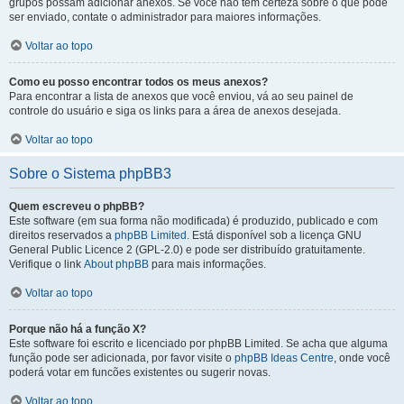
grupos possam adicionar anexos. Se você não tem certeza sobre o que pode
ser enviado, contate o administrador para maiores informações.
Voltar ao topo
Como eu posso encontrar todos os meus anexos?
Para encontrar a lista de anexos que você enviou, vá ao seu painel de
controle do usuário e siga os links para a área de anexos desejada.
Voltar ao topo
Sobre o Sistema phpBB3
Quem escreveu o phpBB?
Este software (em sua forma não modificada) é produzido, publicado e com
direitos reservados a
phpBB Limited
. Está disponível sob a licença GNU
General Public Licence 2 (GPL-2.0) e pode ser distribuído gratuitamente.
Verifique o link
About phpBB
para mais informações.
Voltar ao topo
Porque não há a função X?
Este software foi escrito e licenciado por phpBB Limited. Se acha que alguma
função pode ser adicionada, por favor visite o
phpBB Ideas Centre
, onde você
poderá votar em funcões existentes ou sugerir novas.
Voltar ao topo