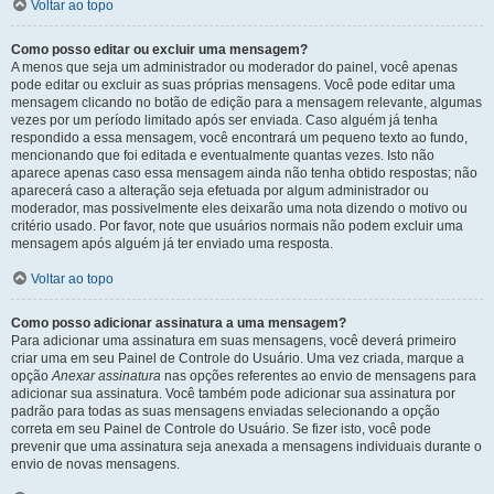
Voltar ao topo
Como posso editar ou excluir uma mensagem?
A menos que seja um administrador ou moderador do painel, você apenas
pode editar ou excluir as suas próprias mensagens. Você pode editar uma
mensagem clicando no botão de edição para a mensagem relevante, algumas
vezes por um período limitado após ser enviada. Caso alguém já tenha
respondido a essa mensagem, você encontrará um pequeno texto ao fundo,
mencionando que foi editada e eventualmente quantas vezes. Isto não
aparece apenas caso essa mensagem ainda não tenha obtido respostas; não
aparecerá caso a alteração seja efetuada por algum administrador ou
moderador, mas possivelmente eles deixarão uma nota dizendo o motivo ou
critério usado. Por favor, note que usuários normais não podem excluir uma
mensagem após alguém já ter enviado uma resposta.
Voltar ao topo
Como posso adicionar assinatura a uma mensagem?
Para adicionar uma assinatura em suas mensagens, você deverá primeiro
criar uma em seu Painel de Controle do Usuário. Uma vez criada, marque a
opção
Anexar assinatura
nas opções referentes ao envio de mensagens para
adicionar sua assinatura. Você também pode adicionar sua assinatura por
padrão para todas as suas mensagens enviadas selecionando a opção
correta em seu Painel de Controle do Usuário. Se fizer isto, você pode
prevenir que uma assinatura seja anexada a mensagens individuais durante o
envio de novas mensagens.