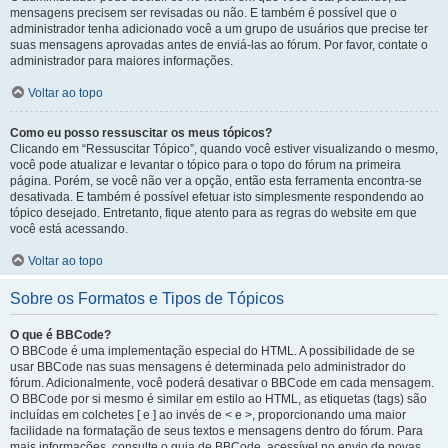
mensagens precisem ser revisadas ou não. E também é possível que o
administrador tenha adicionado você a um grupo de usuários que precise ter
suas mensagens aprovadas antes de enviá-las ao fórum. Por favor, contate o
administrador para maiores informações.
Voltar ao topo
Como eu posso ressuscitar os meus tópicos?
Clicando em “Ressuscitar Tópico”, quando você estiver visualizando o mesmo,
você pode atualizar e levantar o tópico para o topo do fórum na primeira
página. Porém, se você não ver a opção, então esta ferramenta encontra-se
desativada. E também é possível efetuar isto simplesmente respondendo ao
tópico desejado. Entretanto, fique atento para as regras do website em que
você está acessando.
Voltar ao topo
Sobre os Formatos e Tipos de Tópicos
O que é BBCode?
O BBCode é uma implementação especial do HTML. A possibilidade de se
usar BBCode nas suas mensagens é determinada pelo administrador do
fórum. Adicionalmente, você poderá desativar o BBCode em cada mensagem.
O BBCode por si mesmo é similar em estilo ao HTML, as etiquetas (tags) são
incluídas em colchetes [ e ] ao invés de < e >, proporcionando uma maior
facilidade na formatação de seus textos e mensagens dentro do fórum. Para
mais informações, consulte o guia de BBCode, acessível no envio de novas