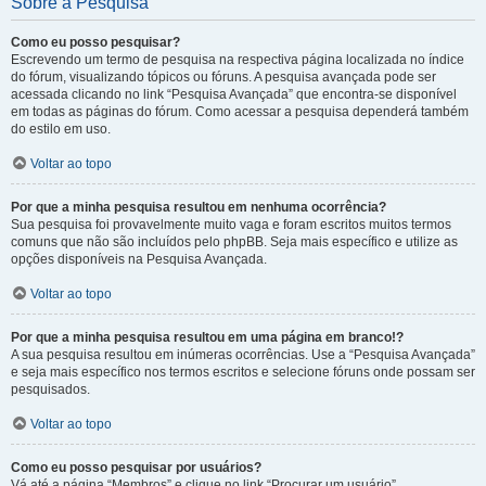
Sobre a Pesquisa
Como eu posso pesquisar?
Escrevendo um termo de pesquisa na respectiva página localizada no índice
do fórum, visualizando tópicos ou fóruns. A pesquisa avançada pode ser
acessada clicando no link “Pesquisa Avançada” que encontra-se disponível
em todas as páginas do fórum. Como acessar a pesquisa dependerá também
do estilo em uso.
Voltar ao topo
Por que a minha pesquisa resultou em nenhuma ocorrência?
Sua pesquisa foi provavelmente muito vaga e foram escritos muitos termos
comuns que não são incluídos pelo phpBB. Seja mais específico e utilize as
opções disponíveis na Pesquisa Avançada.
Voltar ao topo
Por que a minha pesquisa resultou em uma página em branco!?
A sua pesquisa resultou em inúmeras ocorrências. Use a “Pesquisa Avançada”
e seja mais específico nos termos escritos e selecione fóruns onde possam ser
pesquisados.
Voltar ao topo
Como eu posso pesquisar por usuários?
Vá até a página “Membros” e clique no link “Procurar um usuário”.