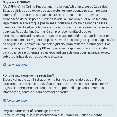
O que é a COPPA?
A COPPA (Child Online Privacy and Protection Act) é uma Lei de 1998 dos
Estados Unidos que exige que aos websites que apenas possam receber
informações de menores abaixo de 13 anos de idade com a devida
autorização de seus pais ou responsáveis, ou sob qualquer outro método
legalmente aceito em que possa ser autorizada a coleta de dados desses
menores. No Brasil, esta lei não vigora e por isso não é realmente necessária
a aplicação desta função, mas é sempre recomendável que os
administradores apliquem as regras de suas comunidades e andem sempre
de acordo com a lei vigente do país. Se você está inseguro quanto a aplicação
da seguinte lei, contate um conselho judicial para maiores informações. Por
favor, note que o Grupo phpBB não pode ser responsabilizado ou contatado
para possíveis problemas legais e/ou judiciais de qualquer natureza, exceto
sobre as linhas descritas por este sistema.
Voltar ao topo
Por que não consigo me registrar?
É possível que o administrador tenha banido o seu endereço de IP ou
adicionado como nome de usuário proibido o que você deseja registrar. O
registro também pode ter sido desativado por razões privadas. Para mais
informações, contate o administrador do fórum.
Voltar ao topo
Registrei-me mas não consigo entrar!
Primeiro, verifique se está escrevendo o seu nome de usuário e senha