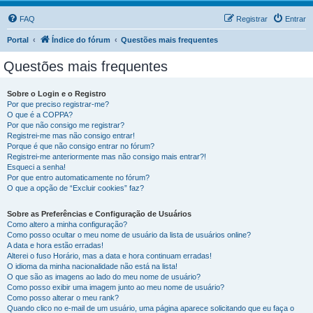
FAQ
Registrar
Entrar
Portal
Índice do fórum
Questões mais frequentes
Questões mais frequentes
Sobre o Login e o Registro
Por que preciso registrar-me?
O que é a COPPA?
Por que não consigo me registrar?
Registrei-me mas não consigo entrar!
Porque é que não consigo entrar no fórum?
Registrei-me anteriormente mas não consigo mais entrar?!
Esqueci a senha!
Por que entro automaticamente no fórum?
O que a opção de “Excluir cookies” faz?
Sobre as Preferências e Configuração de Usuários
Como altero a minha configuração?
Como posso ocultar o meu nome de usuário da lista de usuários online?
A data e hora estão erradas!
Alterei o fuso Horário, mas a data e hora continuam erradas!
O idioma da minha nacionalidade não está na lista!
O que são as imagens ao lado do meu nome de usuário?
Como posso exibir uma imagem junto ao meu nome de usuário?
Como posso alterar o meu rank?
Quando clico no e-mail de um usuário, uma página aparece solicitando que eu faça o