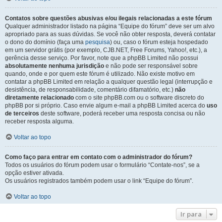
Contatos sobre questões abusivas e/ou ilegais relacionadas a este fórum
Qualquer administrador listado na página “Equipe do fórum” deve ser um alvo
apropriado para as suas dúvidas. Se você não obter resposta, deverá contatar
o dono do domínio (faça uma
pesquisa
) ou, caso o fórum esteja hospedado
em um servidor grátis (por exemplo, CJB.NET, Free Forums, Yahoo!, etc.), a
gerência desse serviço. Por favor, note que a phpBB Limited não possui
absolutamente nenhuma jurisdição
e não pode ser responsável sobre
quando, onde e por quem este fórum é utilizado. Não existe motivo em
contatar a phpBB Limited em relação a qualquer questão legal (interrupção e
desistência, de responsabilidade, comentário difamatório, etc.)
não
diretamente relacionado
com o site phpBB.com ou o software discreto do
phpBB por si próprio. Caso envie algum e-mail a phpBB Limited acerca do
uso
de terceiros
deste software, poderá receber uma resposta concisa ou não
receber resposta alguma.
Voltar ao topo
Como faço para entrar em contato com o administrador do fórum?
Todos os usuários do fórum podem usar o formulário “Contate-nos”, se a
opção estiver ativada.
Os usuários registrados também podem usar o link “Equipe do fórum”.
Voltar ao topo
Ir para