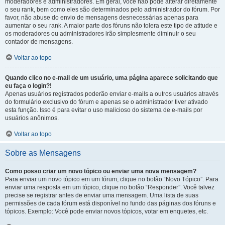
moderadores e administradores. Em geral, você não pode alterar diretamente
o seu rank, bem como eles são determinados pelo administrador do fórum. Por
favor, não abuse do envio de mensagens desnecessárias apenas para
aumentar o seu rank. A maior parte dos fóruns não tolera este tipo de atitude e
os moderadores ou administradores irão simplesmente diminuir o seu
contador de mensagens.
Voltar ao topo
Quando clico no e-mail de um usuário, uma página aparece solicitando que
eu faça o login?!
Apenas usuários registrados poderão enviar e-mails a outros usuários através
do formulário exclusivo do fórum e apenas se o administrador tiver ativado
esta função. Isso é para evitar o uso malicioso do sistema de e-mails por
usuários anônimos.
Voltar ao topo
Sobre as Mensagens
Como posso criar um novo tópico ou enviar uma nova mensagem?
Para enviar um novo tópico em um fórum, clique no botão “Novo Tópico”. Para
enviar uma resposta em um tópico, clique no botão “Responder”. Você talvez
precise se registrar antes de enviar uma mensagem. Uma lista de suas
permissões de cada fórum está disponível no fundo das páginas dos fóruns e
tópicos. Exemplo: Você pode enviar novos tópicos, votar em enquetes, etc.