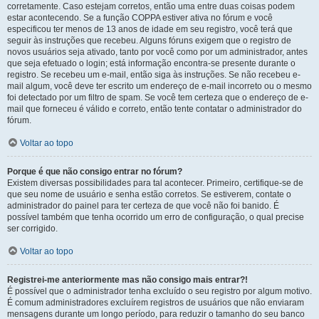
corretamente. Caso estejam corretos, então uma entre duas coisas podem
estar acontecendo. Se a função COPPA estiver ativa no fórum e você
especificou ter menos de 13 anos de idade em seu registro, você terá que
seguir às instruções que recebeu. Alguns fóruns exigem que o registro de
novos usuários seja ativado, tanto por você como por um administrador, antes
que seja efetuado o login; está informação encontra-se presente durante o
registro. Se recebeu um e-mail, então siga às instruções. Se não recebeu e-
mail algum, você deve ter escrito um endereço de e-mail incorreto ou o mesmo
foi detectado por um filtro de spam. Se você tem certeza que o endereço de e-
mail que forneceu é válido e correto, então tente contatar o administrador do
fórum.
Voltar ao topo
Porque é que não consigo entrar no fórum?
Existem diversas possibilidades para tal acontecer. Primeiro, certifique-se de
que seu nome de usuário e senha estão corretos. Se estiverem, contate o
administrador do painel para ter certeza de que você não foi banido. É
possível também que tenha ocorrido um erro de configuração, o qual precise
ser corrigido.
Voltar ao topo
Registrei-me anteriormente mas não consigo mais entrar?!
É possível que o administrador tenha excluído o seu registro por algum motivo.
É comum administradores excluírem registros de usuários que não enviaram
mensagens durante um longo período, para reduzir o tamanho do seu banco