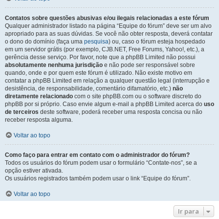
Contatos sobre questões abusivas e/ou ilegais relacionadas a este fórum
Qualquer administrador listado na página “Equipe do fórum” deve ser um alvo
apropriado para as suas dúvidas. Se você não obter resposta, deverá contatar
o dono do domínio (faça uma
pesquisa
) ou, caso o fórum esteja hospedado
em um servidor grátis (por exemplo, CJB.NET, Free Forums, Yahoo!, etc.), a
gerência desse serviço. Por favor, note que a phpBB Limited não possui
absolutamente nenhuma jurisdição
e não pode ser responsável sobre
quando, onde e por quem este fórum é utilizado. Não existe motivo em
contatar a phpBB Limited em relação a qualquer questão legal (interrupção e
desistência, de responsabilidade, comentário difamatório, etc.)
não
diretamente relacionado
com o site phpBB.com ou o software discreto do
phpBB por si próprio. Caso envie algum e-mail a phpBB Limited acerca do
uso
de terceiros
deste software, poderá receber uma resposta concisa ou não
receber resposta alguma.
Voltar ao topo
Como faço para entrar em contato com o administrador do fórum?
Todos os usuários do fórum podem usar o formulário “Contate-nos”, se a
opção estiver ativada.
Os usuários registrados também podem usar o link “Equipe do fórum”.
Voltar ao topo
Ir para