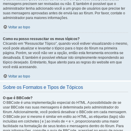
mensagens precisem ser revisadas ou não. E também é possível que o
administrador tenha adicionado você a um grupo de usuários que precise ter
suas mensagens aprovadas antes de enviá-las ao fórum. Por favor, contate o
administrador para maiores informações.
Voltar ao topo
Como eu posso ressuscitar os meus tópicos?
Clicando em “Ressuscitar Tópico”, quando você estiver visualizando o mesmo,
você pode atualizar e levantar o tópico para o topo do fórum na primeira
página. Porém, se você não ver a opção, então esta ferramenta encontra-se
desativada. E também é possível efetuar isto simplesmente respondendo ao
tópico desejado. Entretanto, fique atento para as regras do website em que
você está acessando.
Voltar ao topo
Sobre os Formatos e Tipos de Tópicos
O que é BBCode?
O BBCode é uma implementação especial do HTML. A possibilidade de se
usar BBCode nas suas mensagens é determinada pelo administrador do
fórum. Adicionalmente, você poderá desativar o BBCode em cada mensagem.
O BBCode por si mesmo é similar em estilo ao HTML, as etiquetas (tags) são
incluídas em colchetes [ e ] ao invés de < e >, proporcionando uma maior
facilidade na formatação de seus textos e mensagens dentro do fórum. Para
mais informações, consulte o guia de BBCode, acessível no envio de novas