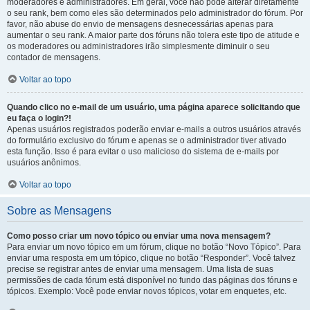
moderadores e administradores. Em geral, você não pode alterar diretamente
o seu rank, bem como eles são determinados pelo administrador do fórum. Por
favor, não abuse do envio de mensagens desnecessárias apenas para
aumentar o seu rank. A maior parte dos fóruns não tolera este tipo de atitude e
os moderadores ou administradores irão simplesmente diminuir o seu
contador de mensagens.
Voltar ao topo
Quando clico no e-mail de um usuário, uma página aparece solicitando que
eu faça o login?!
Apenas usuários registrados poderão enviar e-mails a outros usuários através
do formulário exclusivo do fórum e apenas se o administrador tiver ativado
esta função. Isso é para evitar o uso malicioso do sistema de e-mails por
usuários anônimos.
Voltar ao topo
Sobre as Mensagens
Como posso criar um novo tópico ou enviar uma nova mensagem?
Para enviar um novo tópico em um fórum, clique no botão “Novo Tópico”. Para
enviar uma resposta em um tópico, clique no botão “Responder”. Você talvez
precise se registrar antes de enviar uma mensagem. Uma lista de suas
permissões de cada fórum está disponível no fundo das páginas dos fóruns e
tópicos. Exemplo: Você pode enviar novos tópicos, votar em enquetes, etc.