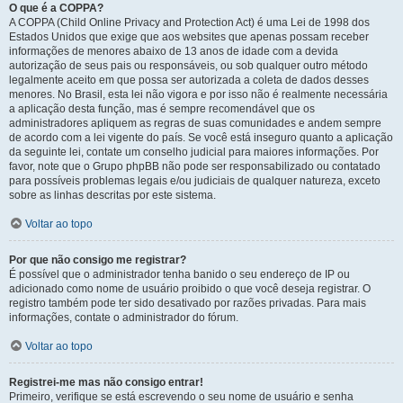
O que é a COPPA?
A COPPA (Child Online Privacy and Protection Act) é uma Lei de 1998 dos
Estados Unidos que exige que aos websites que apenas possam receber
informações de menores abaixo de 13 anos de idade com a devida
autorização de seus pais ou responsáveis, ou sob qualquer outro método
legalmente aceito em que possa ser autorizada a coleta de dados desses
menores. No Brasil, esta lei não vigora e por isso não é realmente necessária
a aplicação desta função, mas é sempre recomendável que os
administradores apliquem as regras de suas comunidades e andem sempre
de acordo com a lei vigente do país. Se você está inseguro quanto a aplicação
da seguinte lei, contate um conselho judicial para maiores informações. Por
favor, note que o Grupo phpBB não pode ser responsabilizado ou contatado
para possíveis problemas legais e/ou judiciais de qualquer natureza, exceto
sobre as linhas descritas por este sistema.
Voltar ao topo
Por que não consigo me registrar?
É possível que o administrador tenha banido o seu endereço de IP ou
adicionado como nome de usuário proibido o que você deseja registrar. O
registro também pode ter sido desativado por razões privadas. Para mais
informações, contate o administrador do fórum.
Voltar ao topo
Registrei-me mas não consigo entrar!
Primeiro, verifique se está escrevendo o seu nome de usuário e senha