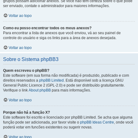
grupos possam adicionar anexos. Se você não tem certeza sobre o que pode
ser enviado, contate o administrador para maiores informações.
Voltar ao topo
Como eu posso encontrar todos os meus anexos?
Para encontrar a lista de anexos que você enviou, vá ao seu painel de
controle do usuário e siga os links para a área de anexos desejada.
Voltar ao topo
Sobre o Sistema phpBB3
Quem escreveu o phpBB?
Este software (em sua forma não modificada) é produzido, publicado e com
direitos reservados a
phpBB Limited
. Está disponível sob a licença GNU
General Public Licence 2 (GPL-2.0) e pode ser distribuído gratuitamente.
Verifique o link
About phpBB
para mais informações.
Voltar ao topo
Porque não há a função X?
Este software foi escrito e licenciado por phpBB Limited. Se acha que alguma
função pode ser adicionada, por favor visite o
phpBB Ideas Centre
, onde você
poderá votar em funcões existentes ou sugerir novas.
Voltar ao topo