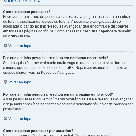
Sobre a Pesquisa
Como eu posso pesquisar?
Escrevendo um termo de pesquisa na respectiva página localizada no índice
do fórum, visualizando tópicos ou fóruns. A pesquisa avançada pode ser
acessada clicando no link “Pesquisa Avançada” que encontra-se disponível
em todas as páginas do fórum. Como acessar a pesquisa dependerá também
do estilo em uso.
Voltar ao topo
Por que a minha pesquisa resultou em nenhuma ocorrência?
Sua pesquisa foi provavelmente muito vaga e foram escritos muitos termos
comuns que não são incluídos pelo phpBB. Seja mais específico e utilize as
opções disponíveis na Pesquisa Avançada.
Voltar ao topo
Por que a minha pesquisa resultou em uma página em branco!?
A sua pesquisa resultou em inúmeras ocorrências. Use a “Pesquisa Avançada”
e seja mais específico nos termos escritos e selecione fóruns onde possam ser
pesquisados.
Voltar ao topo
Como eu posso pesquisar por usuários?
Vá até a página “Membros” e clique no link “Procurar um usuário”.