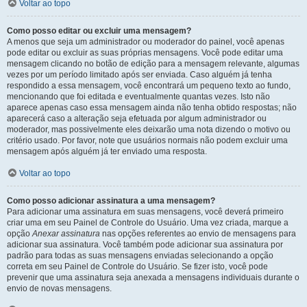
Voltar ao topo
Como posso editar ou excluir uma mensagem?
A menos que seja um administrador ou moderador do painel, você apenas
pode editar ou excluir as suas próprias mensagens. Você pode editar uma
mensagem clicando no botão de edição para a mensagem relevante, algumas
vezes por um período limitado após ser enviada. Caso alguém já tenha
respondido a essa mensagem, você encontrará um pequeno texto ao fundo,
mencionando que foi editada e eventualmente quantas vezes. Isto não
aparece apenas caso essa mensagem ainda não tenha obtido respostas; não
aparecerá caso a alteração seja efetuada por algum administrador ou
moderador, mas possivelmente eles deixarão uma nota dizendo o motivo ou
critério usado. Por favor, note que usuários normais não podem excluir uma
mensagem após alguém já ter enviado uma resposta.
Voltar ao topo
Como posso adicionar assinatura a uma mensagem?
Para adicionar uma assinatura em suas mensagens, você deverá primeiro
criar uma em seu Painel de Controle do Usuário. Uma vez criada, marque a
opção
Anexar assinatura
nas opções referentes ao envio de mensagens para
adicionar sua assinatura. Você também pode adicionar sua assinatura por
padrão para todas as suas mensagens enviadas selecionando a opção
correta em seu Painel de Controle do Usuário. Se fizer isto, você pode
prevenir que uma assinatura seja anexada a mensagens individuais durante o
envio de novas mensagens.