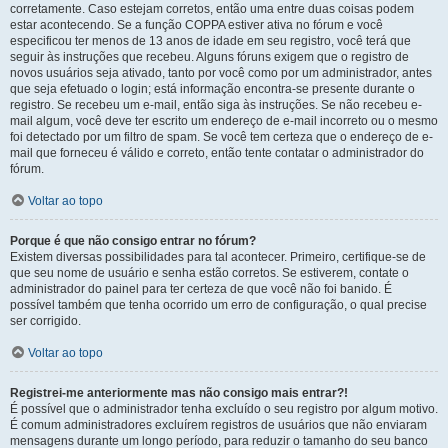
corretamente. Caso estejam corretos, então uma entre duas coisas podem
estar acontecendo. Se a função COPPA estiver ativa no fórum e você
especificou ter menos de 13 anos de idade em seu registro, você terá que
seguir às instruções que recebeu. Alguns fóruns exigem que o registro de
novos usuários seja ativado, tanto por você como por um administrador, antes
que seja efetuado o login; está informação encontra-se presente durante o
registro. Se recebeu um e-mail, então siga às instruções. Se não recebeu e-
mail algum, você deve ter escrito um endereço de e-mail incorreto ou o mesmo
foi detectado por um filtro de spam. Se você tem certeza que o endereço de e-
mail que forneceu é válido e correto, então tente contatar o administrador do
fórum.
Voltar ao topo
Porque é que não consigo entrar no fórum?
Existem diversas possibilidades para tal acontecer. Primeiro, certifique-se de
que seu nome de usuário e senha estão corretos. Se estiverem, contate o
administrador do painel para ter certeza de que você não foi banido. É
possível também que tenha ocorrido um erro de configuração, o qual precise
ser corrigido.
Voltar ao topo
Registrei-me anteriormente mas não consigo mais entrar?!
É possível que o administrador tenha excluído o seu registro por algum motivo.
É comum administradores excluírem registros de usuários que não enviaram
mensagens durante um longo período, para reduzir o tamanho do seu banco