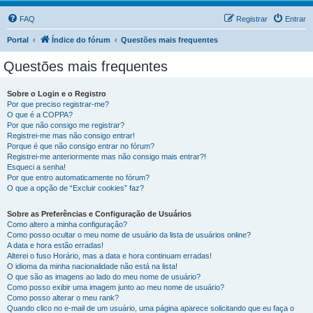
FAQ
Registrar
Entrar
Portal
Índice do fórum
Questões mais frequentes
Questões mais frequentes
Sobre o Login e o Registro
Por que preciso registrar-me?
O que é a COPPA?
Por que não consigo me registrar?
Registrei-me mas não consigo entrar!
Porque é que não consigo entrar no fórum?
Registrei-me anteriormente mas não consigo mais entrar?!
Esqueci a senha!
Por que entro automaticamente no fórum?
O que a opção de “Excluir cookies” faz?
Sobre as Preferências e Configuração de Usuários
Como altero a minha configuração?
Como posso ocultar o meu nome de usuário da lista de usuários online?
A data e hora estão erradas!
Alterei o fuso Horário, mas a data e hora continuam erradas!
O idioma da minha nacionalidade não está na lista!
O que são as imagens ao lado do meu nome de usuário?
Como posso exibir uma imagem junto ao meu nome de usuário?
Como posso alterar o meu rank?
Quando clico no e-mail de um usuário, uma página aparece solicitando que eu faça o