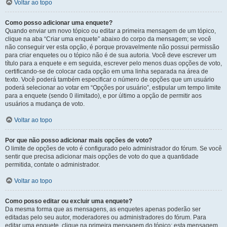
Voltar ao topo
Como posso adicionar uma enquete?
Quando enviar um novo tópico ou editar a primeira mensagem de um tópico,
clique na aba “Criar uma enquete” abaixo do corpo da mensagem; se você
não conseguir ver esta opção, é porque provavelmente não possui permissão
para criar enquetes ou o tópico não é de sua autoria. Você deve escrever um
título para a enquete e em seguida, escrever pelo menos duas opções de voto,
certificando-se de colocar cada opção em uma linha separada na área de
texto. Você poderá também especificar o número de opções que um usuário
poderá selecionar ao votar em “Opções por usuário”, estipular um tempo limite
para a enquete (sendo 0 ilimitado), e por último a opção de permitir aos
usuários a mudança de voto.
Voltar ao topo
Por que não posso adicionar mais opções de voto?
O limite de opções de voto é configurado pelo administrador do fórum. Se você
sentir que precisa adicionar mais opções de voto do que a quantidade
permitida, contate o administrador.
Voltar ao topo
Como posso editar ou excluir uma enquete?
Da mesma forma que as mensagens, as enquetes apenas poderão ser
editadas pelo seu autor, moderadores ou administradores do fórum. Para
editar uma enquete, clique na primeira mensagem do tópico; esta mensagem