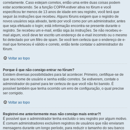
corretamente. Caso estejam corretos, então uma entre duas coisas podem
estar acontecendo. Se a função COPPA estiver ativa no fórum e você
especificou ter menos de 13 anos de idade em seu registro, você terá que
seguir às instruções que recebeu. Alguns fóruns exigem que o registro de
novos usuários seja ativado, tanto por você como por um administrador, antes
que seja efetuado o login; está informação encontra-se presente durante o
registro. Se recebeu um e-mail, então siga às instruções. Se não recebeu e-
mail algum, você deve ter escrito um endereço de e-mail incorreto ou o mesmo
foi detectado por um filtro de spam. Se você tem certeza que o endereço de e-
mail que forneceu é válido e correto, então tente contatar o administrador do
fórum.
Voltar ao topo
Porque é que não consigo entrar no fórum?
Existem diversas possibilidades para tal acontecer. Primeiro, certifique-se de
que seu nome de usuário e senha estão corretos. Se estiverem, contate o
administrador do painel para ter certeza de que você não foi banido. É
possível também que tenha ocorrido um erro de configuração, o qual precise
ser corrigido.
Voltar ao topo
Registrei-me anteriormente mas não consigo mais entrar?!
É possível que o administrador tenha excluído o seu registro por algum motivo.
É comum administradores excluírem registros de usuários que não enviaram
mensagens durante um longo período, para reduzir o tamanho do seu banco