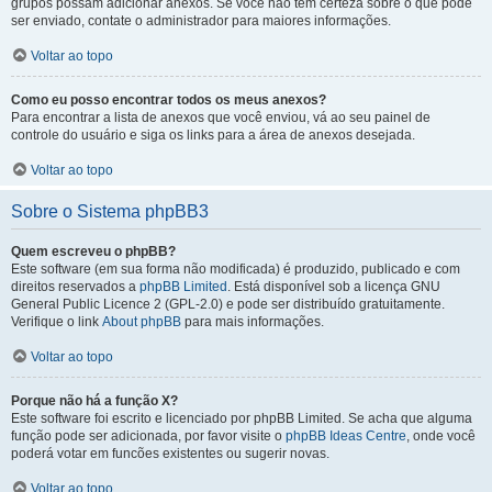
grupos possam adicionar anexos. Se você não tem certeza sobre o que pode
ser enviado, contate o administrador para maiores informações.
Voltar ao topo
Como eu posso encontrar todos os meus anexos?
Para encontrar a lista de anexos que você enviou, vá ao seu painel de
controle do usuário e siga os links para a área de anexos desejada.
Voltar ao topo
Sobre o Sistema phpBB3
Quem escreveu o phpBB?
Este software (em sua forma não modificada) é produzido, publicado e com
direitos reservados a
phpBB Limited
. Está disponível sob a licença GNU
General Public Licence 2 (GPL-2.0) e pode ser distribuído gratuitamente.
Verifique o link
About phpBB
para mais informações.
Voltar ao topo
Porque não há a função X?
Este software foi escrito e licenciado por phpBB Limited. Se acha que alguma
função pode ser adicionada, por favor visite o
phpBB Ideas Centre
, onde você
poderá votar em funcões existentes ou sugerir novas.
Voltar ao topo