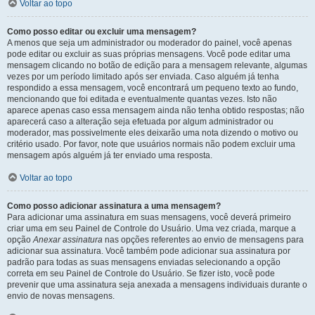
Voltar ao topo
Como posso editar ou excluir uma mensagem?
A menos que seja um administrador ou moderador do painel, você apenas
pode editar ou excluir as suas próprias mensagens. Você pode editar uma
mensagem clicando no botão de edição para a mensagem relevante, algumas
vezes por um período limitado após ser enviada. Caso alguém já tenha
respondido a essa mensagem, você encontrará um pequeno texto ao fundo,
mencionando que foi editada e eventualmente quantas vezes. Isto não
aparece apenas caso essa mensagem ainda não tenha obtido respostas; não
aparecerá caso a alteração seja efetuada por algum administrador ou
moderador, mas possivelmente eles deixarão uma nota dizendo o motivo ou
critério usado. Por favor, note que usuários normais não podem excluir uma
mensagem após alguém já ter enviado uma resposta.
Voltar ao topo
Como posso adicionar assinatura a uma mensagem?
Para adicionar uma assinatura em suas mensagens, você deverá primeiro
criar uma em seu Painel de Controle do Usuário. Uma vez criada, marque a
opção
Anexar assinatura
nas opções referentes ao envio de mensagens para
adicionar sua assinatura. Você também pode adicionar sua assinatura por
padrão para todas as suas mensagens enviadas selecionando a opção
correta em seu Painel de Controle do Usuário. Se fizer isto, você pode
prevenir que uma assinatura seja anexada a mensagens individuais durante o
envio de novas mensagens.