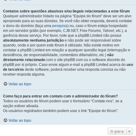
Contatos sobre questões abusivas e/ou ilegais relacionadas a este fórum
Qualquer administrador listado na página “Equipe do fórum” deve ser um alvo
apropriado para as suas dúvidas. Se você não obter resposta, deverá contatar
o dono do domínio (faça uma
pesquisa
) ou, caso o fórum esteja hospedado
em um servidor grátis (por exemplo, CJB.NET, Free Forums, Yahoo!, etc.), a
gerência desse serviço. Por favor, note que a phpBB Limited não possui
absolutamente nenhuma jurisdição
e não pode ser responsável sobre
quando, onde e por quem este fórum é utilizado. Não existe motivo em
contatar a phpBB Limited em relação a qualquer questão legal (interrupção e
desistência, de responsabilidade, comentário difamatório, etc.)
não
diretamente relacionado
com o site phpBB.com ou o software discreto do
phpBB por si próprio. Caso envie algum e-mail a phpBB Limited acerca do
uso
de terceiros
deste software, poderá receber uma resposta concisa ou não
receber resposta alguma.
Voltar ao topo
Como faço para entrar em contato com o administrador do fórum?
Todos os usuários do fórum podem usar o formulário “Contate-nos”, se a
opção estiver ativada.
Os usuários registrados também podem usar o link “Equipe do fórum”.
Voltar ao topo
Ir para