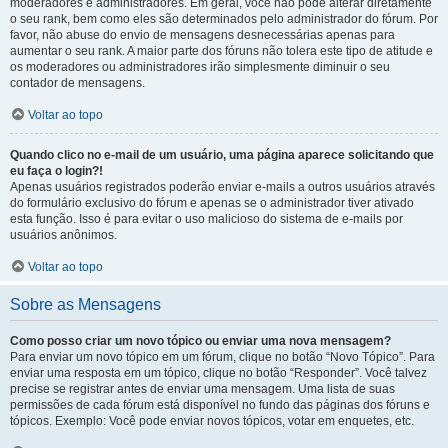
moderadores e administradores. Em geral, você não pode alterar diretamente
o seu rank, bem como eles são determinados pelo administrador do fórum. Por
favor, não abuse do envio de mensagens desnecessárias apenas para
aumentar o seu rank. A maior parte dos fóruns não tolera este tipo de atitude e
os moderadores ou administradores irão simplesmente diminuir o seu
contador de mensagens.
Voltar ao topo
Quando clico no e-mail de um usuário, uma página aparece solicitando que
eu faça o login?!
Apenas usuários registrados poderão enviar e-mails a outros usuários através
do formulário exclusivo do fórum e apenas se o administrador tiver ativado
esta função. Isso é para evitar o uso malicioso do sistema de e-mails por
usuários anônimos.
Voltar ao topo
Sobre as Mensagens
Como posso criar um novo tópico ou enviar uma nova mensagem?
Para enviar um novo tópico em um fórum, clique no botão “Novo Tópico”. Para
enviar uma resposta em um tópico, clique no botão “Responder”. Você talvez
precise se registrar antes de enviar uma mensagem. Uma lista de suas
permissões de cada fórum está disponível no fundo das páginas dos fóruns e
tópicos. Exemplo: Você pode enviar novos tópicos, votar em enquetes, etc.