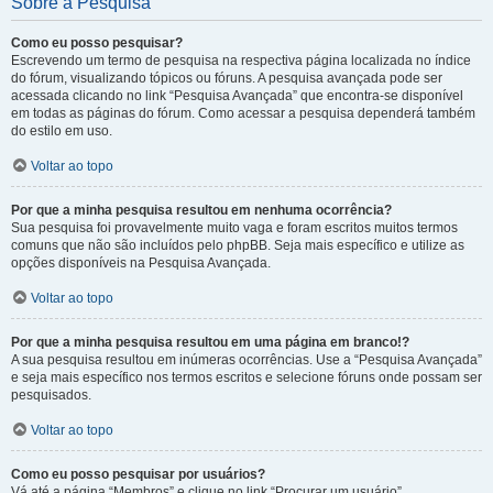
Sobre a Pesquisa
Como eu posso pesquisar?
Escrevendo um termo de pesquisa na respectiva página localizada no índice
do fórum, visualizando tópicos ou fóruns. A pesquisa avançada pode ser
acessada clicando no link “Pesquisa Avançada” que encontra-se disponível
em todas as páginas do fórum. Como acessar a pesquisa dependerá também
do estilo em uso.
Voltar ao topo
Por que a minha pesquisa resultou em nenhuma ocorrência?
Sua pesquisa foi provavelmente muito vaga e foram escritos muitos termos
comuns que não são incluídos pelo phpBB. Seja mais específico e utilize as
opções disponíveis na Pesquisa Avançada.
Voltar ao topo
Por que a minha pesquisa resultou em uma página em branco!?
A sua pesquisa resultou em inúmeras ocorrências. Use a “Pesquisa Avançada”
e seja mais específico nos termos escritos e selecione fóruns onde possam ser
pesquisados.
Voltar ao topo
Como eu posso pesquisar por usuários?
Vá até a página “Membros” e clique no link “Procurar um usuário”.