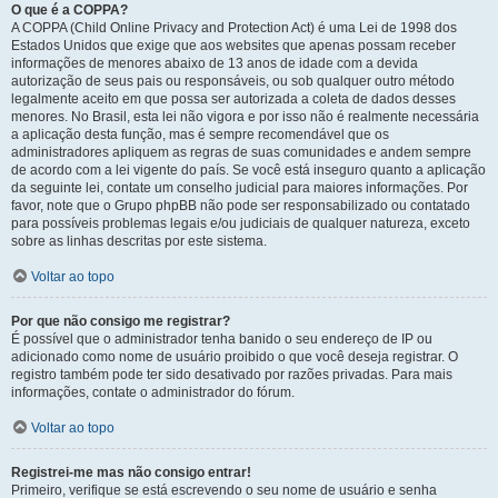
O que é a COPPA?
A COPPA (Child Online Privacy and Protection Act) é uma Lei de 1998 dos
Estados Unidos que exige que aos websites que apenas possam receber
informações de menores abaixo de 13 anos de idade com a devida
autorização de seus pais ou responsáveis, ou sob qualquer outro método
legalmente aceito em que possa ser autorizada a coleta de dados desses
menores. No Brasil, esta lei não vigora e por isso não é realmente necessária
a aplicação desta função, mas é sempre recomendável que os
administradores apliquem as regras de suas comunidades e andem sempre
de acordo com a lei vigente do país. Se você está inseguro quanto a aplicação
da seguinte lei, contate um conselho judicial para maiores informações. Por
favor, note que o Grupo phpBB não pode ser responsabilizado ou contatado
para possíveis problemas legais e/ou judiciais de qualquer natureza, exceto
sobre as linhas descritas por este sistema.
Voltar ao topo
Por que não consigo me registrar?
É possível que o administrador tenha banido o seu endereço de IP ou
adicionado como nome de usuário proibido o que você deseja registrar. O
registro também pode ter sido desativado por razões privadas. Para mais
informações, contate o administrador do fórum.
Voltar ao topo
Registrei-me mas não consigo entrar!
Primeiro, verifique se está escrevendo o seu nome de usuário e senha