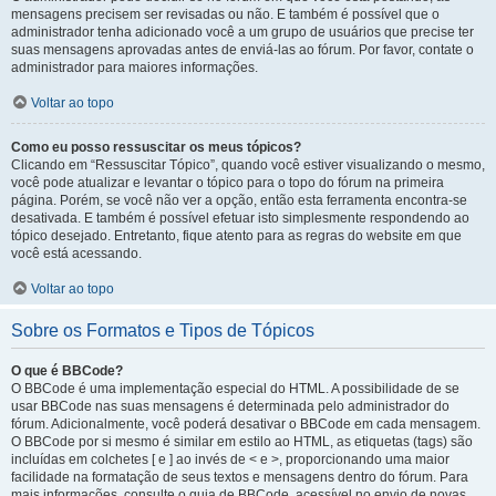
mensagens precisem ser revisadas ou não. E também é possível que o
administrador tenha adicionado você a um grupo de usuários que precise ter
suas mensagens aprovadas antes de enviá-las ao fórum. Por favor, contate o
administrador para maiores informações.
Voltar ao topo
Como eu posso ressuscitar os meus tópicos?
Clicando em “Ressuscitar Tópico”, quando você estiver visualizando o mesmo,
você pode atualizar e levantar o tópico para o topo do fórum na primeira
página. Porém, se você não ver a opção, então esta ferramenta encontra-se
desativada. E também é possível efetuar isto simplesmente respondendo ao
tópico desejado. Entretanto, fique atento para as regras do website em que
você está acessando.
Voltar ao topo
Sobre os Formatos e Tipos de Tópicos
O que é BBCode?
O BBCode é uma implementação especial do HTML. A possibilidade de se
usar BBCode nas suas mensagens é determinada pelo administrador do
fórum. Adicionalmente, você poderá desativar o BBCode em cada mensagem.
O BBCode por si mesmo é similar em estilo ao HTML, as etiquetas (tags) são
incluídas em colchetes [ e ] ao invés de < e >, proporcionando uma maior
facilidade na formatação de seus textos e mensagens dentro do fórum. Para
mais informações, consulte o guia de BBCode, acessível no envio de novas