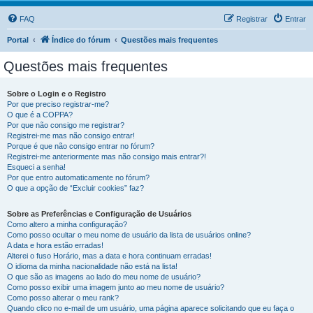
FAQ
Registrar
Entrar
Portal
Índice do fórum
Questões mais frequentes
Questões mais frequentes
Sobre o Login e o Registro
Por que preciso registrar-me?
O que é a COPPA?
Por que não consigo me registrar?
Registrei-me mas não consigo entrar!
Porque é que não consigo entrar no fórum?
Registrei-me anteriormente mas não consigo mais entrar?!
Esqueci a senha!
Por que entro automaticamente no fórum?
O que a opção de “Excluir cookies” faz?
Sobre as Preferências e Configuração de Usuários
Como altero a minha configuração?
Como posso ocultar o meu nome de usuário da lista de usuários online?
A data e hora estão erradas!
Alterei o fuso Horário, mas a data e hora continuam erradas!
O idioma da minha nacionalidade não está na lista!
O que são as imagens ao lado do meu nome de usuário?
Como posso exibir uma imagem junto ao meu nome de usuário?
Como posso alterar o meu rank?
Quando clico no e-mail de um usuário, uma página aparece solicitando que eu faça o