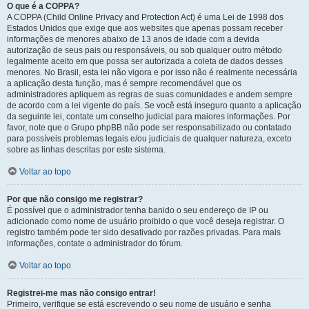
O que é a COPPA?
A COPPA (Child Online Privacy and Protection Act) é uma Lei de 1998 dos
Estados Unidos que exige que aos websites que apenas possam receber
informações de menores abaixo de 13 anos de idade com a devida
autorização de seus pais ou responsáveis, ou sob qualquer outro método
legalmente aceito em que possa ser autorizada a coleta de dados desses
menores. No Brasil, esta lei não vigora e por isso não é realmente necessária
a aplicação desta função, mas é sempre recomendável que os
administradores apliquem as regras de suas comunidades e andem sempre
de acordo com a lei vigente do país. Se você está inseguro quanto a aplicação
da seguinte lei, contate um conselho judicial para maiores informações. Por
favor, note que o Grupo phpBB não pode ser responsabilizado ou contatado
para possíveis problemas legais e/ou judiciais de qualquer natureza, exceto
sobre as linhas descritas por este sistema.
Voltar ao topo
Por que não consigo me registrar?
É possível que o administrador tenha banido o seu endereço de IP ou
adicionado como nome de usuário proibido o que você deseja registrar. O
registro também pode ter sido desativado por razões privadas. Para mais
informações, contate o administrador do fórum.
Voltar ao topo
Registrei-me mas não consigo entrar!
Primeiro, verifique se está escrevendo o seu nome de usuário e senha