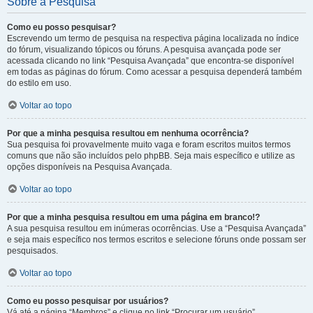
Sobre a Pesquisa
Como eu posso pesquisar?
Escrevendo um termo de pesquisa na respectiva página localizada no índice
do fórum, visualizando tópicos ou fóruns. A pesquisa avançada pode ser
acessada clicando no link “Pesquisa Avançada” que encontra-se disponível
em todas as páginas do fórum. Como acessar a pesquisa dependerá também
do estilo em uso.
Voltar ao topo
Por que a minha pesquisa resultou em nenhuma ocorrência?
Sua pesquisa foi provavelmente muito vaga e foram escritos muitos termos
comuns que não são incluídos pelo phpBB. Seja mais específico e utilize as
opções disponíveis na Pesquisa Avançada.
Voltar ao topo
Por que a minha pesquisa resultou em uma página em branco!?
A sua pesquisa resultou em inúmeras ocorrências. Use a “Pesquisa Avançada”
e seja mais específico nos termos escritos e selecione fóruns onde possam ser
pesquisados.
Voltar ao topo
Como eu posso pesquisar por usuários?
Vá até a página “Membros” e clique no link “Procurar um usuário”.