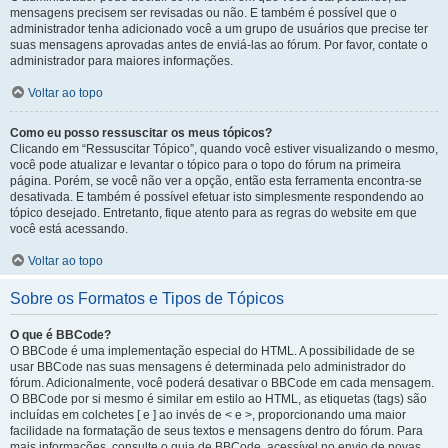
mensagens precisem ser revisadas ou não. E também é possível que o
administrador tenha adicionado você a um grupo de usuários que precise ter
suas mensagens aprovadas antes de enviá-las ao fórum. Por favor, contate o
administrador para maiores informações.
Voltar ao topo
Como eu posso ressuscitar os meus tópicos?
Clicando em “Ressuscitar Tópico”, quando você estiver visualizando o mesmo,
você pode atualizar e levantar o tópico para o topo do fórum na primeira
página. Porém, se você não ver a opção, então esta ferramenta encontra-se
desativada. E também é possível efetuar isto simplesmente respondendo ao
tópico desejado. Entretanto, fique atento para as regras do website em que
você está acessando.
Voltar ao topo
Sobre os Formatos e Tipos de Tópicos
O que é BBCode?
O BBCode é uma implementação especial do HTML. A possibilidade de se
usar BBCode nas suas mensagens é determinada pelo administrador do
fórum. Adicionalmente, você poderá desativar o BBCode em cada mensagem.
O BBCode por si mesmo é similar em estilo ao HTML, as etiquetas (tags) são
incluídas em colchetes [ e ] ao invés de < e >, proporcionando uma maior
facilidade na formatação de seus textos e mensagens dentro do fórum. Para
mais informações, consulte o guia de BBCode, acessível no envio de novas