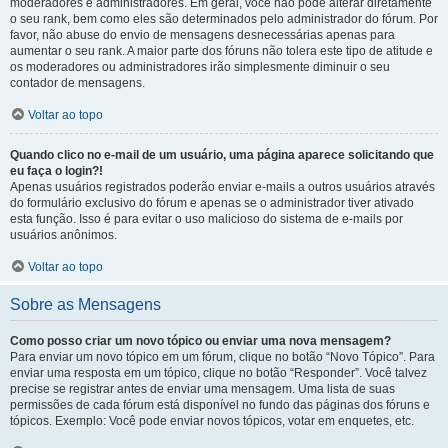
moderadores e administradores. Em geral, você não pode alterar diretamente
o seu rank, bem como eles são determinados pelo administrador do fórum. Por
favor, não abuse do envio de mensagens desnecessárias apenas para
aumentar o seu rank. A maior parte dos fóruns não tolera este tipo de atitude e
os moderadores ou administradores irão simplesmente diminuir o seu
contador de mensagens.
Voltar ao topo
Quando clico no e-mail de um usuário, uma página aparece solicitando que
eu faça o login?!
Apenas usuários registrados poderão enviar e-mails a outros usuários através
do formulário exclusivo do fórum e apenas se o administrador tiver ativado
esta função. Isso é para evitar o uso malicioso do sistema de e-mails por
usuários anônimos.
Voltar ao topo
Sobre as Mensagens
Como posso criar um novo tópico ou enviar uma nova mensagem?
Para enviar um novo tópico em um fórum, clique no botão “Novo Tópico”. Para
enviar uma resposta em um tópico, clique no botão “Responder”. Você talvez
precise se registrar antes de enviar uma mensagem. Uma lista de suas
permissões de cada fórum está disponível no fundo das páginas dos fóruns e
tópicos. Exemplo: Você pode enviar novos tópicos, votar em enquetes, etc.