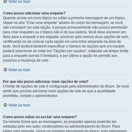
Voltar ao topo
Como posso adicionar uma enquete?
Quando enviar um novo tópico ou editar a primeira mensagem de um tópico,
clique na aba “Criar uma enquete” abaixo do corpo da mensagem; se você
não conseguir ver esta opção, é porque provavelmente não possui permissão
para criar enquetes ou o tópico não é de sua autoria. Você deve escrever um
título para a enquete e em seguida, escrever pelo menos duas opções de voto,
certificando-se de colocar cada opção em uma linha separada na área de
texto. Você poderá também especificar o número de opções que um usuário
poderá selecionar ao votar em “Opções por usuário”, estipular um tempo limite
para a enquete (sendo 0 ilimitado), e por último a opção de permitir aos
usuários a mudança de voto.
Voltar ao topo
Por que não posso adicionar mais opções de voto?
O limite de opções de voto é configurado pelo administrador do fórum. Se você
sentir que precisa adicionar mais opções de voto do que a quantidade
permitida, contate o administrador.
Voltar ao topo
Como posso editar ou excluir uma enquete?
Da mesma forma que as mensagens, as enquetes apenas poderão ser
editadas pelo seu autor, moderadores ou administradores do fórum. Para
editar uma enquete, clique na primeira mensagem do tópico; esta mensagem