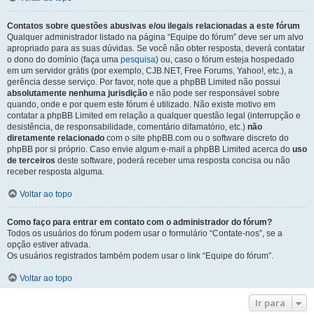
Contatos sobre questões abusivas e/ou ilegais relacionadas a este fórum
Qualquer administrador listado na página “Equipe do fórum” deve ser um alvo
apropriado para as suas dúvidas. Se você não obter resposta, deverá contatar
o dono do domínio (faça uma
pesquisa
) ou, caso o fórum esteja hospedado
em um servidor grátis (por exemplo, CJB.NET, Free Forums, Yahoo!, etc.), a
gerência desse serviço. Por favor, note que a phpBB Limited não possui
absolutamente nenhuma jurisdição
e não pode ser responsável sobre
quando, onde e por quem este fórum é utilizado. Não existe motivo em
contatar a phpBB Limited em relação a qualquer questão legal (interrupção e
desistência, de responsabilidade, comentário difamatório, etc.)
não
diretamente relacionado
com o site phpBB.com ou o software discreto do
phpBB por si próprio. Caso envie algum e-mail a phpBB Limited acerca do
uso
de terceiros
deste software, poderá receber uma resposta concisa ou não
receber resposta alguma.
Voltar ao topo
Como faço para entrar em contato com o administrador do fórum?
Todos os usuários do fórum podem usar o formulário “Contate-nos”, se a
opção estiver ativada.
Os usuários registrados também podem usar o link “Equipe do fórum”.
Voltar ao topo
Ir para