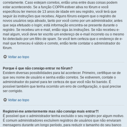
corretamente. Caso estejam corretos, então uma entre duas coisas podem
estar acontecendo. Se a função COPPA estiver ativa no fórum e você
especificou ter menos de 13 anos de idade em seu registro, você terá que
seguir às instruções que recebeu. Alguns fóruns exigem que o registro de
novos usuários seja ativado, tanto por você como por um administrador, antes
que seja efetuado o login; está informação encontra-se presente durante o
registro. Se recebeu um e-mail, então siga às instruções. Se não recebeu e-
mail algum, você deve ter escrito um endereço de e-mail incorreto ou o mesmo
foi detectado por um filtro de spam. Se você tem certeza que o endereço de e-
mail que forneceu é válido e correto, então tente contatar o administrador do
fórum.
Voltar ao topo
Porque é que não consigo entrar no fórum?
Existem diversas possibilidades para tal acontecer. Primeiro, certifique-se de
que seu nome de usuário e senha estão corretos. Se estiverem, contate o
administrador do painel para ter certeza de que você não foi banido. É
possível também que tenha ocorrido um erro de configuração, o qual precise
ser corrigido.
Voltar ao topo
Registrei-me anteriormente mas não consigo mais entrar?!
É possível que o administrador tenha excluído o seu registro por algum motivo.
É comum administradores excluírem registros de usuários que não enviaram
mensagens durante um longo período, para reduzir o tamanho do seu banco