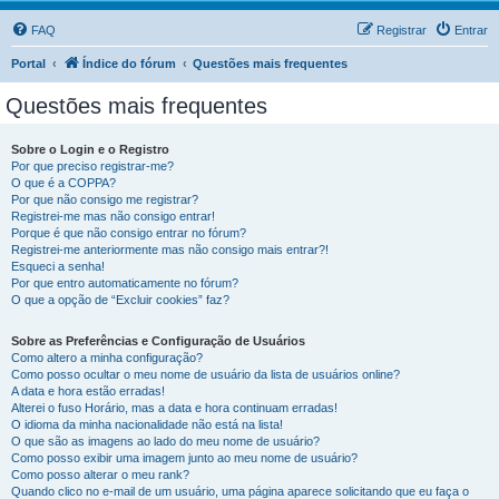
FAQ
Registrar
Entrar
Portal
Índice do fórum
Questões mais frequentes
Questões mais frequentes
Sobre o Login e o Registro
Por que preciso registrar-me?
O que é a COPPA?
Por que não consigo me registrar?
Registrei-me mas não consigo entrar!
Porque é que não consigo entrar no fórum?
Registrei-me anteriormente mas não consigo mais entrar?!
Esqueci a senha!
Por que entro automaticamente no fórum?
O que a opção de “Excluir cookies” faz?
Sobre as Preferências e Configuração de Usuários
Como altero a minha configuração?
Como posso ocultar o meu nome de usuário da lista de usuários online?
A data e hora estão erradas!
Alterei o fuso Horário, mas a data e hora continuam erradas!
O idioma da minha nacionalidade não está na lista!
O que são as imagens ao lado do meu nome de usuário?
Como posso exibir uma imagem junto ao meu nome de usuário?
Como posso alterar o meu rank?
Quando clico no e-mail de um usuário, uma página aparece solicitando que eu faça o