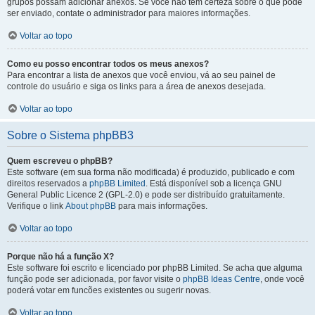
grupos possam adicionar anexos. Se você não tem certeza sobre o que pode
ser enviado, contate o administrador para maiores informações.
Voltar ao topo
Como eu posso encontrar todos os meus anexos?
Para encontrar a lista de anexos que você enviou, vá ao seu painel de
controle do usuário e siga os links para a área de anexos desejada.
Voltar ao topo
Sobre o Sistema phpBB3
Quem escreveu o phpBB?
Este software (em sua forma não modificada) é produzido, publicado e com
direitos reservados a
phpBB Limited
. Está disponível sob a licença GNU
General Public Licence 2 (GPL-2.0) e pode ser distribuído gratuitamente.
Verifique o link
About phpBB
para mais informações.
Voltar ao topo
Porque não há a função X?
Este software foi escrito e licenciado por phpBB Limited. Se acha que alguma
função pode ser adicionada, por favor visite o
phpBB Ideas Centre
, onde você
poderá votar em funcões existentes ou sugerir novas.
Voltar ao topo