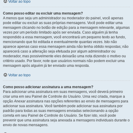
Voltar ao topo
Como posso editar ou excluir uma mensagem?
A menos que seja um administrador ou moderador do painel, você apenas
pode editar ou excluir as suas próprias mensagens. Você pode editar uma
mensagem clicando no botão de edição para a mensagem relevante, algumas
vezes por um período limitado após ser enviada. Caso alguém já tenha
respondido a essa mensagem, você encontrará um pequeno texto ao fundo,
mencionando que foi editada e eventualmente quantas vezes. Isto não
aparece apenas caso essa mensagem ainda não tenha obtido respostas; não
aparecerá caso a alteração seja efetuada por algum administrador ou
moderador, mas possivelmente eles deixarão uma nota dizendo o motivo ou
critério usado. Por favor, note que usuários normais não podem excluir uma
mensagem após alguém já ter enviado uma resposta.
Voltar ao topo
Como posso adicionar assinatura a uma mensagem?
Para adicionar uma assinatura em suas mensagens, você deverá primeiro
criar uma em seu Painel de Controle do Usuário. Uma vez criada, marque a
opção
Anexar assinatura
nas opções referentes ao envio de mensagens para
adicionar sua assinatura. Você também pode adicionar sua assinatura por
padrão para todas as suas mensagens enviadas selecionando a opção
correta em seu Painel de Controle do Usuário. Se fizer isto, você pode
prevenir que uma assinatura seja anexada a mensagens individuais durante o
envio de novas mensagens.