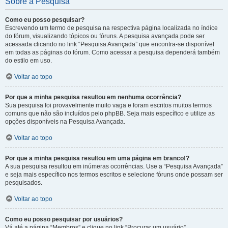
Sobre a Pesquisa
Como eu posso pesquisar?
Escrevendo um termo de pesquisa na respectiva página localizada no índice
do fórum, visualizando tópicos ou fóruns. A pesquisa avançada pode ser
acessada clicando no link “Pesquisa Avançada” que encontra-se disponível
em todas as páginas do fórum. Como acessar a pesquisa dependerá também
do estilo em uso.
Voltar ao topo
Por que a minha pesquisa resultou em nenhuma ocorrência?
Sua pesquisa foi provavelmente muito vaga e foram escritos muitos termos
comuns que não são incluídos pelo phpBB. Seja mais específico e utilize as
opções disponíveis na Pesquisa Avançada.
Voltar ao topo
Por que a minha pesquisa resultou em uma página em branco!?
A sua pesquisa resultou em inúmeras ocorrências. Use a “Pesquisa Avançada”
e seja mais específico nos termos escritos e selecione fóruns onde possam ser
pesquisados.
Voltar ao topo
Como eu posso pesquisar por usuários?
Vá até a página “Membros” e clique no link “Procurar um usuário”.