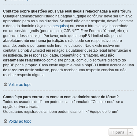
Contatos sobre questões abusivas e/ou ilegais relacionadas a este fórum
Qualquer administrador listado na página “Equipe do fórum” deve ser um alvo
apropriado para as suas dúvidas. Se você não obter resposta, deverá contatar
o dono do domínio (faça uma
pesquisa
) ou, caso o fórum esteja hospedado
em um servidor grátis (por exemplo, CJB.NET, Free Forums, Yahoo!, etc.), a
gerência desse serviço. Por favor, note que a phpBB Limited não possui
absolutamente nenhuma jurisdição
e não pode ser responsável sobre
quando, onde e por quem este fórum é utilizado. Não existe motivo em
contatar a phpBB Limited em relação a qualquer questão legal (interrupção e
desistência, de responsabilidade, comentário difamatório, etc.)
não
diretamente relacionado
com o site phpBB.com ou o software discreto do
phpBB por si próprio. Caso envie algum e-mail a phpBB Limited acerca do
uso
de terceiros
deste software, poderá receber uma resposta concisa ou não
receber resposta alguma.
Voltar ao topo
Como faço para entrar em contato com o administrador do fórum?
Todos os usuários do fórum podem usar o formulário “Contate-nos”, se a
opção estiver ativada.
Os usuários registrados também podem usar o link “Equipe do fórum”.
Voltar ao topo
Ir para