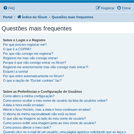
FAQ
Registrar
Entrar
Portal
Índice do fórum
Questões mais frequentes
Questões mais frequentes
Sobre o Login e o Registro
Por que preciso registrar-me?
O que é a COPPA?
Por que não consigo me registrar?
Registrei-me mas não consigo entrar!
Porque é que não consigo entrar no fórum?
Registrei-me anteriormente mas não consigo mais entrar?!
Esqueci a senha!
Por que entro automaticamente no fórum?
O que a opção de “Excluir cookies” faz?
Sobre as Preferências e Configuração de Usuários
Como altero a minha configuração?
Como posso ocultar o meu nome de usuário da lista de usuários online?
A data e hora estão erradas!
Alterei o fuso Horário, mas a data e hora continuam erradas!
O idioma da minha nacionalidade não está na lista!
O que são as imagens ao lado do meu nome de usuário?
Como posso exibir uma imagem junto ao meu nome de usuário?
Como posso alterar o meu rank?
Quando clico no e-mail de um usuário, uma página aparece solicitando que eu faça o