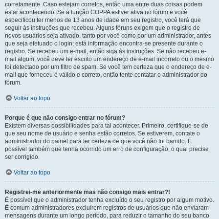
corretamente. Caso estejam corretos, então uma entre duas coisas podem
estar acontecendo. Se a função COPPA estiver ativa no fórum e você
especificou ter menos de 13 anos de idade em seu registro, você terá que
seguir às instruções que recebeu. Alguns fóruns exigem que o registro de
novos usuários seja ativado, tanto por você como por um administrador, antes
que seja efetuado o login; está informação encontra-se presente durante o
registro. Se recebeu um e-mail, então siga às instruções. Se não recebeu e-
mail algum, você deve ter escrito um endereço de e-mail incorreto ou o mesmo
foi detectado por um filtro de spam. Se você tem certeza que o endereço de e-
mail que forneceu é válido e correto, então tente contatar o administrador do
fórum.
Voltar ao topo
Porque é que não consigo entrar no fórum?
Existem diversas possibilidades para tal acontecer. Primeiro, certifique-se de
que seu nome de usuário e senha estão corretos. Se estiverem, contate o
administrador do painel para ter certeza de que você não foi banido. É
possível também que tenha ocorrido um erro de configuração, o qual precise
ser corrigido.
Voltar ao topo
Registrei-me anteriormente mas não consigo mais entrar?!
É possível que o administrador tenha excluído o seu registro por algum motivo.
É comum administradores excluírem registros de usuários que não enviaram
mensagens durante um longo período, para reduzir o tamanho do seu banco