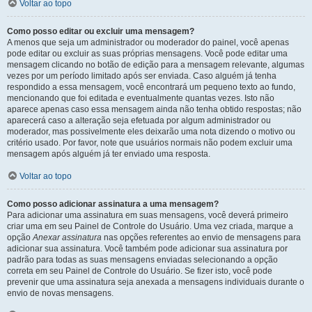
Voltar ao topo
Como posso editar ou excluir uma mensagem?
A menos que seja um administrador ou moderador do painel, você apenas
pode editar ou excluir as suas próprias mensagens. Você pode editar uma
mensagem clicando no botão de edição para a mensagem relevante, algumas
vezes por um período limitado após ser enviada. Caso alguém já tenha
respondido a essa mensagem, você encontrará um pequeno texto ao fundo,
mencionando que foi editada e eventualmente quantas vezes. Isto não
aparece apenas caso essa mensagem ainda não tenha obtido respostas; não
aparecerá caso a alteração seja efetuada por algum administrador ou
moderador, mas possivelmente eles deixarão uma nota dizendo o motivo ou
critério usado. Por favor, note que usuários normais não podem excluir uma
mensagem após alguém já ter enviado uma resposta.
Voltar ao topo
Como posso adicionar assinatura a uma mensagem?
Para adicionar uma assinatura em suas mensagens, você deverá primeiro
criar uma em seu Painel de Controle do Usuário. Uma vez criada, marque a
opção
Anexar assinatura
nas opções referentes ao envio de mensagens para
adicionar sua assinatura. Você também pode adicionar sua assinatura por
padrão para todas as suas mensagens enviadas selecionando a opção
correta em seu Painel de Controle do Usuário. Se fizer isto, você pode
prevenir que uma assinatura seja anexada a mensagens individuais durante o
envio de novas mensagens.