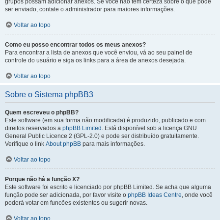
grupos possam adicionar anexos. Se você não tem certeza sobre o que pode
ser enviado, contate o administrador para maiores informações.
Voltar ao topo
Como eu posso encontrar todos os meus anexos?
Para encontrar a lista de anexos que você enviou, vá ao seu painel de
controle do usuário e siga os links para a área de anexos desejada.
Voltar ao topo
Sobre o Sistema phpBB3
Quem escreveu o phpBB?
Este software (em sua forma não modificada) é produzido, publicado e com
direitos reservados a
phpBB Limited
. Está disponível sob a licença GNU
General Public Licence 2 (GPL-2.0) e pode ser distribuído gratuitamente.
Verifique o link
About phpBB
para mais informações.
Voltar ao topo
Porque não há a função X?
Este software foi escrito e licenciado por phpBB Limited. Se acha que alguma
função pode ser adicionada, por favor visite o
phpBB Ideas Centre
, onde você
poderá votar em funcões existentes ou sugerir novas.
Voltar ao topo