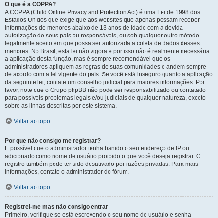
O que é a COPPA?
A COPPA (Child Online Privacy and Protection Act) é uma Lei de 1998 dos
Estados Unidos que exige que aos websites que apenas possam receber
informações de menores abaixo de 13 anos de idade com a devida
autorização de seus pais ou responsáveis, ou sob qualquer outro método
legalmente aceito em que possa ser autorizada a coleta de dados desses
menores. No Brasil, esta lei não vigora e por isso não é realmente necessária
a aplicação desta função, mas é sempre recomendável que os
administradores apliquem as regras de suas comunidades e andem sempre
de acordo com a lei vigente do país. Se você está inseguro quanto a aplicação
da seguinte lei, contate um conselho judicial para maiores informações. Por
favor, note que o Grupo phpBB não pode ser responsabilizado ou contatado
para possíveis problemas legais e/ou judiciais de qualquer natureza, exceto
sobre as linhas descritas por este sistema.
Voltar ao topo
Por que não consigo me registrar?
É possível que o administrador tenha banido o seu endereço de IP ou
adicionado como nome de usuário proibido o que você deseja registrar. O
registro também pode ter sido desativado por razões privadas. Para mais
informações, contate o administrador do fórum.
Voltar ao topo
Registrei-me mas não consigo entrar!
Primeiro, verifique se está escrevendo o seu nome de usuário e senha