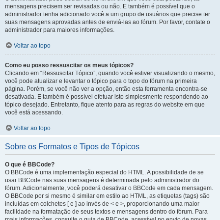
mensagens precisem ser revisadas ou não. E também é possível que o
administrador tenha adicionado você a um grupo de usuários que precise ter
suas mensagens aprovadas antes de enviá-las ao fórum. Por favor, contate o
administrador para maiores informações.
Voltar ao topo
Como eu posso ressuscitar os meus tópicos?
Clicando em “Ressuscitar Tópico”, quando você estiver visualizando o mesmo,
você pode atualizar e levantar o tópico para o topo do fórum na primeira
página. Porém, se você não ver a opção, então esta ferramenta encontra-se
desativada. E também é possível efetuar isto simplesmente respondendo ao
tópico desejado. Entretanto, fique atento para as regras do website em que
você está acessando.
Voltar ao topo
Sobre os Formatos e Tipos de Tópicos
O que é BBCode?
O BBCode é uma implementação especial do HTML. A possibilidade de se
usar BBCode nas suas mensagens é determinada pelo administrador do
fórum. Adicionalmente, você poderá desativar o BBCode em cada mensagem.
O BBCode por si mesmo é similar em estilo ao HTML, as etiquetas (tags) são
incluídas em colchetes [ e ] ao invés de < e >, proporcionando uma maior
facilidade na formatação de seus textos e mensagens dentro do fórum. Para
mais informações, consulte o guia de BBCode, acessível no envio de novas