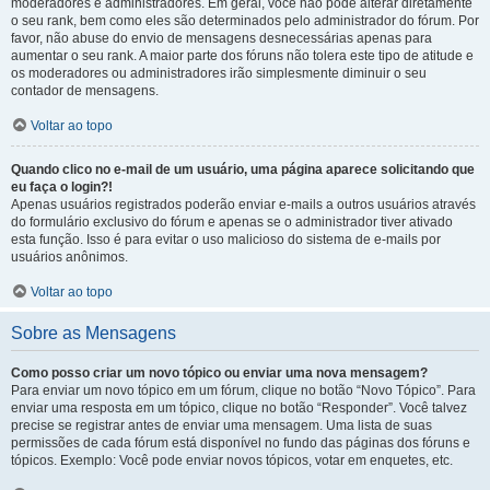
moderadores e administradores. Em geral, você não pode alterar diretamente
o seu rank, bem como eles são determinados pelo administrador do fórum. Por
favor, não abuse do envio de mensagens desnecessárias apenas para
aumentar o seu rank. A maior parte dos fóruns não tolera este tipo de atitude e
os moderadores ou administradores irão simplesmente diminuir o seu
contador de mensagens.
Voltar ao topo
Quando clico no e-mail de um usuário, uma página aparece solicitando que
eu faça o login?!
Apenas usuários registrados poderão enviar e-mails a outros usuários através
do formulário exclusivo do fórum e apenas se o administrador tiver ativado
esta função. Isso é para evitar o uso malicioso do sistema de e-mails por
usuários anônimos.
Voltar ao topo
Sobre as Mensagens
Como posso criar um novo tópico ou enviar uma nova mensagem?
Para enviar um novo tópico em um fórum, clique no botão “Novo Tópico”. Para
enviar uma resposta em um tópico, clique no botão “Responder”. Você talvez
precise se registrar antes de enviar uma mensagem. Uma lista de suas
permissões de cada fórum está disponível no fundo das páginas dos fóruns e
tópicos. Exemplo: Você pode enviar novos tópicos, votar em enquetes, etc.