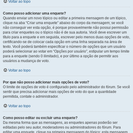
Voltar ao topo
Como posso adicionar uma enquete?
Quando enviar um novo tópico ou editar a primeira mensagem de um tópico,
clique na aba “Criar uma enquete” abaixo do corpo da mensagem; se você
não conseguir ver esta opção, é porque provavelmente não possui permissão
para criar enquetes ou o tópico não é de sua autoria. Você deve escrever um
título para a enquete e em seguida, escrever pelo menos duas opções de voto,
certificando-se de colocar cada opção em uma linha separada na área de
texto. Você poderá também especificar o número de opções que um usuário
poderá selecionar ao votar em “Opções por usuário”, estipular um tempo limite
para a enquete (sendo 0 ilimitado), e por último a opção de permitir aos
usuários a mudança de voto.
Voltar ao topo
Por que não posso adicionar mais opções de voto?
O limite de opções de voto é configurado pelo administrador do fórum. Se você
sentir que precisa adicionar mais opções de voto do que a quantidade
permitida, contate o administrador.
Voltar ao topo
Como posso editar ou excluir uma enquete?
Da mesma forma que as mensagens, as enquetes apenas poderão ser
editadas pelo seu autor, moderadores ou administradores do fórum. Para
editar uma enquete, clique na primeira mensagem do tópico; esta mensagem