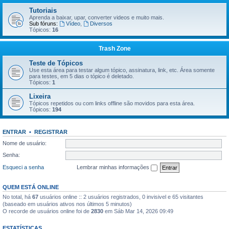
Tutoriais
Aprenda a baixar, upar, converter videos e muito mais.
Sub fóruns:
Vídeo
,
Diversos
Tópicos:
16
Trash Zone
Teste de Tópicos
Use esta área para testar algum tópico, assinatura, link, etc. Área somente
para testes, em 5 dias o tópico é deletado.
Tópicos:
1
Lixeira
Tópicos repetidos ou com links offline são movidos para esta área.
Tópicos:
194
ENTRAR
•
REGISTRAR
Nome de usuário:
Senha:
Esqueci a senha
Lembrar minhas informações
QUEM ESTÁ ONLINE
No total, há
67
usuários online :: 2 usuários registrados, 0 invisivel e 65 visitantes
(baseado em usuários ativos nos últimos 5 minutos)
O recorde de usuários online foi de
2830
em Sáb Mar 14, 2026 09:49
ESTATÍSTICAS