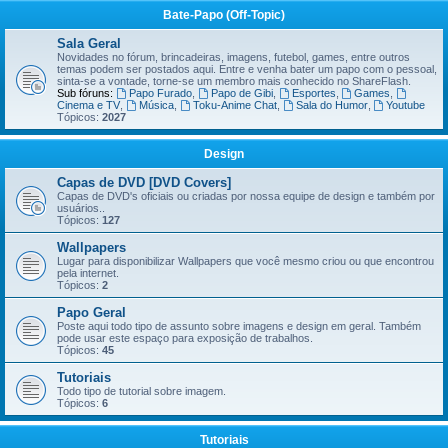
Bate-Papo (Off-Topic)
Sala Geral
Novidades no fórum, brincadeiras, imagens, futebol, games, entre outros
temas podem ser postados aqui. Entre e venha bater um papo com o pessoal,
sinta-se a vontade, torne-se um membro mais conhecido no ShareFlash.
Sub fóruns:
Papo Furado
,
Papo de Gibi
,
Esportes
,
Games
,
Cinema e TV
,
Música
,
Toku-Anime Chat
,
Sala do Humor
,
Youtube
Tópicos:
2027
Design
Capas de DVD [DVD Covers]
Capas de DVD's oficiais ou criadas por nossa equipe de design e também por
usuários..
Tópicos:
127
Wallpapers
Lugar para disponibilizar Wallpapers que você mesmo criou ou que encontrou
pela internet.
Tópicos:
2
Papo Geral
Poste aqui todo tipo de assunto sobre imagens e design em geral. Também
pode usar este espaço para exposição de trabalhos.
Tópicos:
45
Tutoriais
Todo tipo de tutorial sobre imagem.
Tópicos:
6
Tutoriais