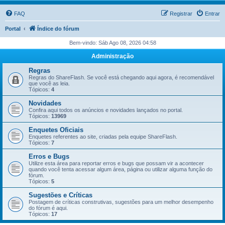
FAQ
Registrar
Entrar
Portal
Índice do fórum
Bem-vindo: Sáb Ago 08, 2026 04:58
Administração
Regras
Regras do ShareFlash. Se você está chegando aqui agora, é recomendável
que você as leia.
Tópicos:
4
Novidades
Confira aqui todos os anúncios e novidades lançados no portal.
Tópicos:
13969
Enquetes Oficiais
Enquetes referentes ao site, criadas pela equipe ShareFlash.
Tópicos:
7
Erros e Bugs
Utilize esta área para reportar erros e bugs que possam vir a acontecer
quando você tenta acessar algum área, página ou utilizar alguma função do
fórum.
Tópicos:
5
Sugestões e Críticas
Postagem de críticas construtivas, sugestões para um melhor desempenho
do fórum é aqui.
Tópicos:
17