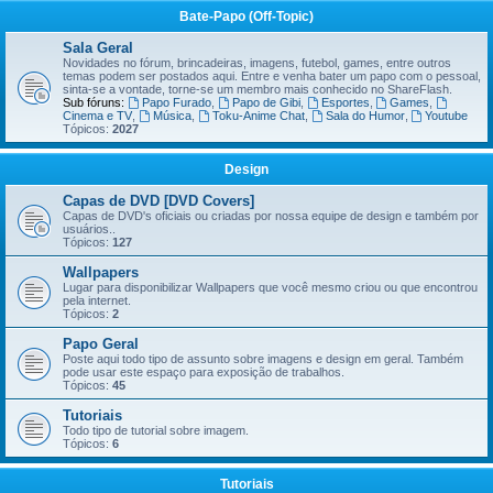
Bate-Papo (Off-Topic)
Sala Geral
Novidades no fórum, brincadeiras, imagens, futebol, games, entre outros
temas podem ser postados aqui. Entre e venha bater um papo com o pessoal,
sinta-se a vontade, torne-se um membro mais conhecido no ShareFlash.
Sub fóruns:
Papo Furado
,
Papo de Gibi
,
Esportes
,
Games
,
Cinema e TV
,
Música
,
Toku-Anime Chat
,
Sala do Humor
,
Youtube
Tópicos:
2027
Design
Capas de DVD [DVD Covers]
Capas de DVD's oficiais ou criadas por nossa equipe de design e também por
usuários..
Tópicos:
127
Wallpapers
Lugar para disponibilizar Wallpapers que você mesmo criou ou que encontrou
pela internet.
Tópicos:
2
Papo Geral
Poste aqui todo tipo de assunto sobre imagens e design em geral. Também
pode usar este espaço para exposição de trabalhos.
Tópicos:
45
Tutoriais
Todo tipo de tutorial sobre imagem.
Tópicos:
6
Tutoriais