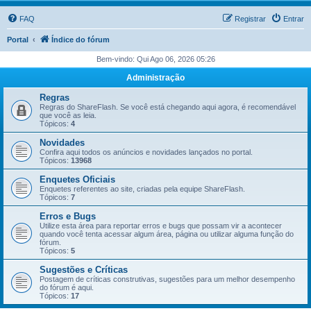
FAQ
Registrar
Entrar
Portal
Índice do fórum
Bem-vindo: Qui Ago 06, 2026 05:26
Administração
Regras
Regras do ShareFlash. Se você está chegando aqui agora, é recomendável
que você as leia.
Tópicos:
4
Novidades
Confira aqui todos os anúncios e novidades lançados no portal.
Tópicos:
13968
Enquetes Oficiais
Enquetes referentes ao site, criadas pela equipe ShareFlash.
Tópicos:
7
Erros e Bugs
Utilize esta área para reportar erros e bugs que possam vir a acontecer
quando você tenta acessar algum área, página ou utilizar alguma função do
fórum.
Tópicos:
5
Sugestões e Críticas
Postagem de críticas construtivas, sugestões para um melhor desempenho
do fórum é aqui.
Tópicos:
17