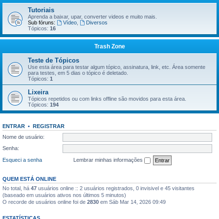
Tutoriais
Aprenda a baixar, upar, converter videos e muito mais.
Sub fóruns:
Vídeo
,
Diversos
Tópicos:
16
Trash Zone
Teste de Tópicos
Use esta área para testar algum tópico, assinatura, link, etc. Área somente
para testes, em 5 dias o tópico é deletado.
Tópicos:
1
Lixeira
Tópicos repetidos ou com links offline são movidos para esta área.
Tópicos:
194
ENTRAR
•
REGISTRAR
Nome de usuário:
Senha:
Esqueci a senha
Lembrar minhas informações
QUEM ESTÁ ONLINE
No total, há
47
usuários online :: 2 usuários registrados, 0 invisivel e 45 visitantes
(baseado em usuários ativos nos últimos 5 minutos)
O recorde de usuários online foi de
2830
em Sáb Mar 14, 2026 09:49
ESTATÍSTICAS