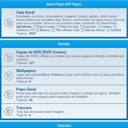
Bate-Papo (Off-Topic)
Sala Geral
Novidades no fórum, brincadeiras, imagens, futebol, games, entre outros
temas podem ser postados aqui. Entre e venha bater um papo com o pessoal,
sinta-se a vontade, torne-se um membro mais conhecido no ShareFlash.
Sub fóruns:
Papo Furado
,
Papo de Gibi
,
Esportes
,
Games
,
Cinema e TV
,
Música
,
Toku-Anime Chat
,
Sala do Humor
,
Youtube
Tópicos:
2027
Design
Capas de DVD [DVD Covers]
Capas de DVD's oficiais ou criadas por nossa equipe de design e também por
usuários..
Tópicos:
127
Wallpapers
Lugar para disponibilizar Wallpapers que você mesmo criou ou que encontrou
pela internet.
Tópicos:
2
Papo Geral
Poste aqui todo tipo de assunto sobre imagens e design em geral. Também
pode usar este espaço para exposição de trabalhos.
Tópicos:
45
Tutoriais
Todo tipo de tutorial sobre imagem.
Tópicos:
6
Tutoriais