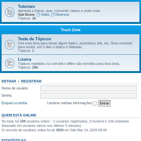
Tutoriais
Aprenda a baixar, upar, converter videos e muito mais.
Sub fóruns:
Vídeo
,
Diversos
Tópicos:
16
Trash Zone
Teste de Tópicos
Use esta área para testar algum tópico, assinatura, link, etc. Área somente
para testes, em 5 dias o tópico é deletado.
Tópicos:
1
Lixeira
Tópicos repetidos ou com links offline são movidos para esta área.
Tópicos:
194
ENTRAR
•
REGISTRAR
Nome de usuário:
Senha:
Esqueci a senha
Lembrar minhas informações
QUEM ESTÁ ONLINE
No total, há
108
usuários online :: 2 usuários registrados, 0 invisivel e 106 visitantes
(baseado em usuários ativos nos últimos 5 minutos)
O recorde de usuários online foi de
2830
em Sáb Mar 14, 2026 09:49
ESTATÍSTICAS