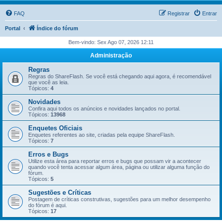
FAQ
Registrar
Entrar
Portal
Índice do fórum
Bem-vindo: Sex Ago 07, 2026 12:11
Administração
Regras
Regras do ShareFlash. Se você está chegando aqui agora, é recomendável
que você as leia.
Tópicos:
4
Novidades
Confira aqui todos os anúncios e novidades lançados no portal.
Tópicos:
13968
Enquetes Oficiais
Enquetes referentes ao site, criadas pela equipe ShareFlash.
Tópicos:
7
Erros e Bugs
Utilize esta área para reportar erros e bugs que possam vir a acontecer
quando você tenta acessar algum área, página ou utilizar alguma função do
fórum.
Tópicos:
5
Sugestões e Críticas
Postagem de críticas construtivas, sugestões para um melhor desempenho
do fórum é aqui.
Tópicos:
17