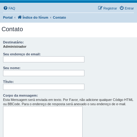
FAQ
Registrar
Entrar
Portal
Índice do fórum
Contato
Contato
Destinatário:
Administrador
Seu endereço de email:
Seu nome:
Título:
Corpo da mensagem:
Esta Mensagem será enviada em texto. Por Favor, não adicione qualquer Código HTML
ou BBCode. Para o endereço de resposta será anexado o seu endereço de e-mail.