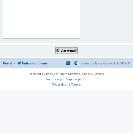
Portal
Índice do fórum
Todos os horários são
UTC-03:00
Powered by
phpBB
® Forum Software © phpBB Limited
Traduzido por:
Suporte phpBB
Privacidade
|
Termos