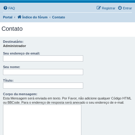
FAQ
Registrar
Entrar
Portal
Índice do fórum
Contato
Contato
Destinatário:
Administrador
Seu endereço de email:
Seu nome:
Título:
Corpo da mensagem:
Esta Mensagem será enviada em texto. Por Favor, não adicione qualquer Código HTML
ou BBCode. Para o endereço de resposta será anexado o seu endereço de e-mail.