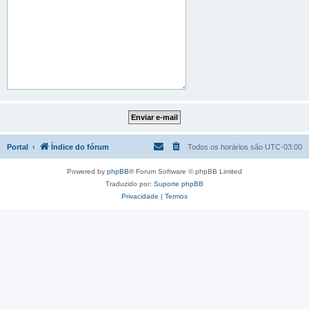
Portal
Índice do fórum
Todos os horários são
UTC-03:00
Powered by
phpBB
® Forum Software © phpBB Limited
Traduzido por:
Suporte phpBB
Privacidade
|
Termos