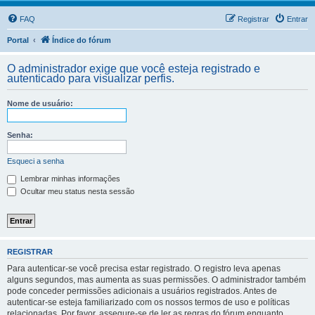
FAQ
Registrar
Entrar
Portal
Índice do fórum
O administrador exige que você esteja registrado e
autenticado para visualizar perfis.
Nome de usuário:
Senha:
Esqueci a senha
Lembrar minhas informações
Ocultar meu status nesta sessão
REGISTRAR
Para autenticar-se você precisa estar registrado. O registro leva apenas
alguns segundos, mas aumenta as suas permissões. O administrador também
pode conceder permissões adicionais a usuários registrados. Antes de
autenticar-se esteja familiarizado com os nossos termos de uso e políticas
relacionadas. Por favor, assegure-se de ler as regras do fórum enquanto