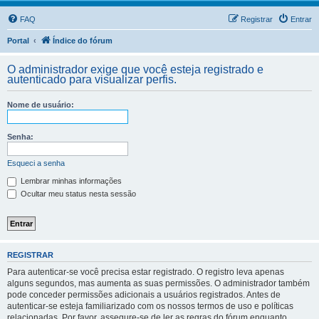
FAQ
Registrar
Entrar
Portal
Índice do fórum
O administrador exige que você esteja registrado e
autenticado para visualizar perfis.
Nome de usuário:
Senha:
Esqueci a senha
Lembrar minhas informações
Ocultar meu status nesta sessão
REGISTRAR
Para autenticar-se você precisa estar registrado. O registro leva apenas
alguns segundos, mas aumenta as suas permissões. O administrador também
pode conceder permissões adicionais a usuários registrados. Antes de
autenticar-se esteja familiarizado com os nossos termos de uso e políticas
relacionadas. Por favor, assegure-se de ler as regras do fórum enquanto