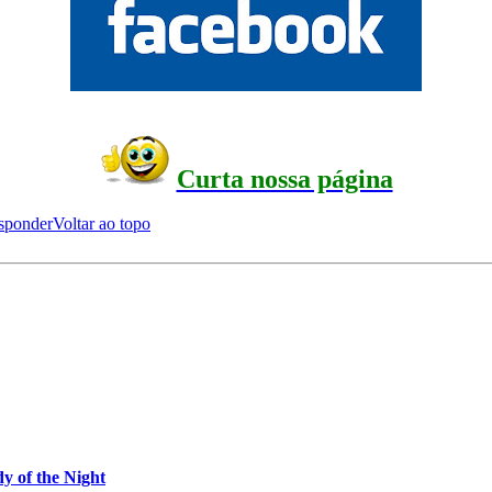
Curta nossa página
sponder
Voltar ao topo
y of the Night