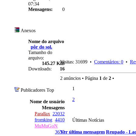
07:34
Mensagens:
0
Anexos
Nome do arquivo
pôr do sol.
Tamanho do
arquivo:
Visitas: 31699 •
Comentários: 0
•
Re
145.27 KiB
Downloads:
16
2 anúncios • Página
1
de
2
•
1
Publicadores Top
2
Nome de usuário
Mensagens
Parallax
22032
fromking
4410
Últimas Notícias
MuMuGoN
3630
Ver última mensagem
Reupado - Lad