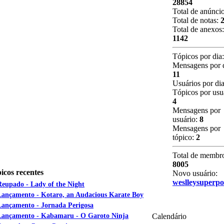
28854
Total de anúnci
Total de notas:
Total de anexos:
1142
Tópicos por dia
Mensagens por d
11
Usuários por di
Tópicos por usu
4
Mensagens por
usuário:
8
Mensagens por
tópico:
2
Total de membr
8005
icos recentes
Novo usuário:
weslleysuperp
Reupado - Lady of the Night
Lançamento - Kotaro, an Audacious Karate Boy
Lançamento - Jornada Perigosa
Lançamento - Kabamaru - O Garoto Ninja
Calendário