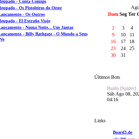
Reupado - Conta Comigo
Ago
Reupado - Os Pistoleiros do Oeste
Dom
Seg
Ter
Lançamento - Os Outros
Reupado - El Extraño Viaje
Lançamento - Numa Noite... Um Jantar
2
3
4
Lançamento - Billy Bathgate - O Mundo a Seus
9
10
11
Pés
16
17
18
23
24
25
30
31
Últimos Bots
Baidu [Spider]
Sáb Ago 08, 20
04:16
Links
Board3.de