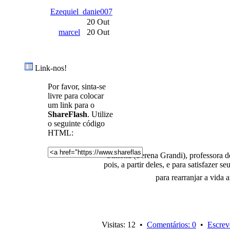
Ezequiel_danie007
20 Out
marcel
20 Out
Link-nos!
Por favor, sinta-se
livre para colocar
um link para o
ShareFlash
. Utilize
o seguinte código
HTML:
Simona (Serena Grandi), professora de
pois, a partir deles, e para satisfazer
para rearranjar a vida
Visitas: 12 •
Comentários: 0
•
Escrev