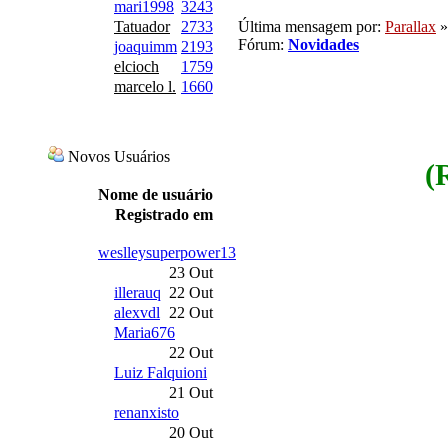
mari1998
3243
Última mensagem por:
Parallax
»
Tatuador
2733
Fórum:
Novidades
joaquimm
2193
elcioch
1759
marcelo l.
1660
Novos Usuários
(
Nome de usuário
Registrado em
weslleysuperpower13
23 Out
illerauq
22 Out
alexvdl
22 Out
Maria676
22 Out
Luiz Falquioni
21 Out
renanxisto
20 Out