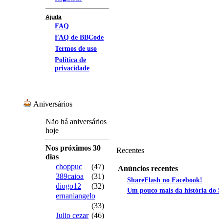
Ajuda
FAQ
FAQ de BBCode
Termos de uso
Política de
privacidade
Aniversários
Não há aniversários
hoje
Nos próximos 30
Recentes
dias
choppuc
(47)
Anúncios recentes
389caioa
(31)
ShareFlash no Facebook!
diogo12
(32)
Um pouco mais da história do
ernaniangelo
(33)
Julio cezar
(46)