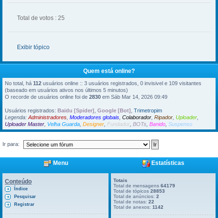
Total de votos : 25
Exibir tópico
Quem está online?
No total, há
112
usuários online :: 3 usuários registrados, 0 invisivel e 109 visitantes
(baseado em usuários ativos nos últimos 5 minutos)
O recorde de usuários online foi de
2830
em Sáb Mar 14, 2026 09:49
Usuários registrados:
Baidu [Spider]
,
Google [Bot]
,
Trimetropim
Legenda:
Administradores
,
Moderadores globais
,
Colaborador
,
Ripador
,
Uploader
,
Uploader Master
,
Velha Guarda
,
Designer
,
Fundador
,
BOTs
,
Banido
,
Suspenso
Ir para:
Menu
Estatísticas
Totais
Conteúdo
Total de mensagens
64179
Índice
Total de tópicos
28853
Total de anúncios:
2
Pesquisar
Total de notas:
22
Registrar
Total de anexos:
1142