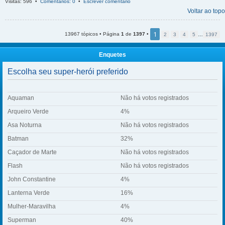
Visitas: 596 •
Comentários: 0
•
Escrever comentário
Voltar ao topo
1
13967 tópicos • Página
1
de
1397
•
2
3
4
5
…
1397
Enquetes
Escolha seu super-herói preferido
Aquaman
Não há votos registrados
Arqueiro Verde
4%
Asa Noturna
Não há votos registrados
Batman
32%
Caçador de Marte
Não há votos registrados
Flash
Não há votos registrados
John Constantine
4%
Lanterna Verde
16%
Mulher-Maravilha
4%
Superman
40%