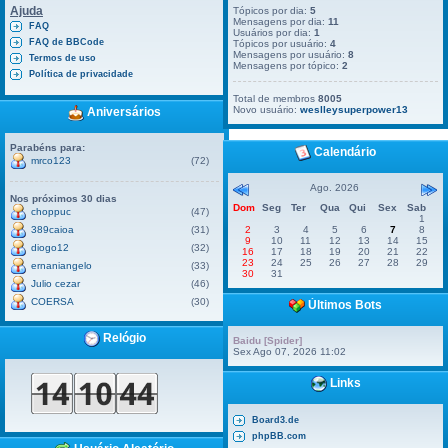
Ajuda
Tópicos por dia:
5
Mensagens por dia:
11
FAQ
Usuários por dia:
1
FAQ de BBCode
Tópicos por usuário:
4
Mensagens por usuário:
8
Termos de uso
Mensagens por tópico:
2
Política de privacidade
Total de membros
8005
Novo usuário:
weslleysuperpower13
Aniversários
Parabéns para:
Calendário
mrco123
(72)
Ago. 2026
Nos próximos 30 dias
Dom
Seg
Ter
Qua
Qui
Sex
Sab
choppuc
(47)
1
389caioa
(31)
2
3
4
5
6
7
8
9
10
11
12
13
14
15
diogo12
(32)
16
17
18
19
20
21
22
23
24
25
26
27
28
29
ernaniangelo
(33)
30
31
Julio cezar
(46)
COERSA
(30)
Últimos Bots
Relógio
Baidu [Spider]
Sex Ago 07, 2026 11:02
Links
Board3.de
phpBB.com