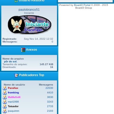
Usuário Aleatório
Powered by
Board3 Portal
© 2009 - 2015
Board3 Group
paulobranco51
Iniciante
Registrado:
Seg Nov 14, 2022 12:32
Mensagens:
0
Anexos
Nome do arquivo
pôr do sol.
Tamanho do arquivo:
145.27 KiB
Downloads:
16
Publicadores Top
Nome de usuário
Mensagens
Parallax
22030
fromking
4410
MuMuGoN
3630
mari1998
3243
Tatuador
2733
joaquimm
2193