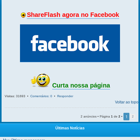
ShareFlash agora no Facebook
Curta nossa página
Visitas: 31693 •
Comentários: 0
•
Responder
Voltar ao topo
1
2 anúncios • Página
1
de
2
•
2
Últimas Notícias