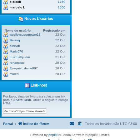
elcioch
1759
marcelo l.
1660
Novos Usuários
Nome de usuário
Registrado em
weslleysuperpower13
23 Out
illerauq
22 Out
alexvdl
22 Out
Maria676
22 Out
Luiz Falquioni
21 Out
renanxisto
20 Out
Ezequiel_danie007
20 Out
marcel
20 Out
Link-nos!
Por favor, sinta-se livre para colocar um link
para o
ShareFlash
. Utilize o seguinte código
HTML:
Portal
Índice do fórum
Todos os horários são
UTC-03:00
Powered by
phpBB
® Forum Software © phpBB Limited