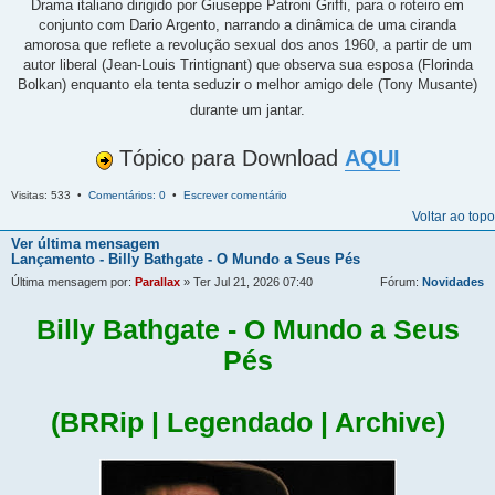
Drama italiano dirigido por Giuseppe Patroni Griffi, para o roteiro em
conjunto com Dario Argento, narrando a dinâmica de uma ciranda
amorosa que reflete a revolução sexual dos anos 1960, a partir de um
autor liberal (Jean-Louis Trintignant) que observa sua esposa (Florinda
Bolkan) enquanto ela tenta seduzir o melhor amigo dele (Tony Musante)
durante um jantar.
Tópico para Download
AQUI
Visitas: 533 •
Comentários: 0
•
Escrever comentário
Voltar ao topo
Ver última mensagem
Lançamento - Billy Bathgate - O Mundo a Seus Pés
Última mensagem por:
Parallax
» Ter Jul 21, 2026 07:40
Fórum:
Novidades
Billy Bathgate - O Mundo a Seus
Pés
(BRRip | Legendado | Archive)