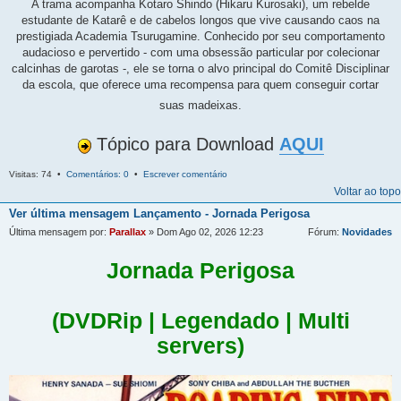
A trama acompanha Kotaro Shindo (Hikaru Kurosaki), um rebelde
estudante de Katarê e de cabelos longos que vive causando caos na
prestigiada Academia Tsurugamine. Conhecido por seu comportamento
audacioso e pervertido - com uma obsessão particular por colecionar
calcinhas de garotas -, ele se torna o alvo principal do Comitê Disciplinar
da escola, que oferece uma recompensa para quem conseguir cortar
suas madeixas.
Tópico para Download
AQUI
Visitas: 74 •
Comentários: 0
•
Escrever comentário
Voltar ao topo
Ver última mensagem
Lançamento - Jornada Perigosa
Última mensagem por:
Parallax
» Dom Ago 02, 2026 12:23
Fórum:
Novidades
Jornada Perigosa
(DVDRip | Legendado | Multi
servers)