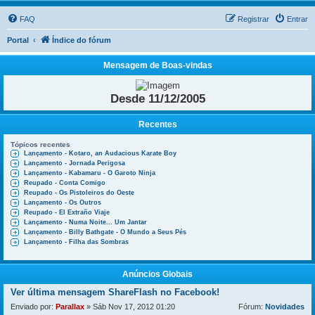
FAQ
Registrar
Entrar
Portal
Índice do fórum
Mensagem de Boas-vindas
Desde 11/12/2005
Recentes
Tópicos recentes
Lançamento - Kotaro, an Audacious Karate Boy
Lançamento - Jornada Perigosa
Lançamento - Kabamaru - O Garoto Ninja
Reupado - Conta Comigo
Reupado - Os Pistoleiros do Oeste
Lançamento - Os Outros
Reupado - El Extraño Viaje
Lançamento - Numa Noite... Um Jantar
Lançamento - Billy Bathgate - O Mundo a Seus Pés
Lançamento - Filha das Sombras
Anúncios Globais
Ver última mensagem
ShareFlash no Facebook!
Enviado por:
Parallax
» Sáb Nov 17, 2012 01:20
Fórum:
Novidades