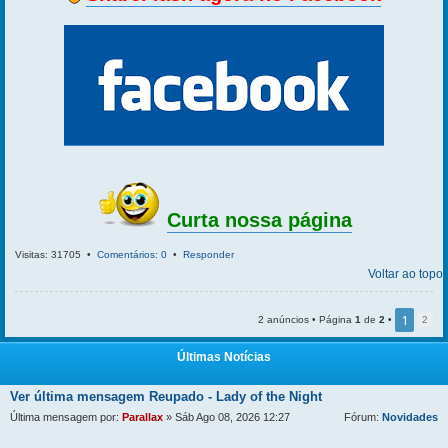
Curta nossa página
Visitas: 31705 •
Comentários: 0
•
Responder
Voltar ao topo
1
2 anúncios • Página
1
de
2
•
2
Últimas Notícias
Ver última mensagem
Reupado - Lady of the Night
Última mensagem por:
Parallax
» Sáb Ago 08, 2026 12:27
Fórum:
Novidades