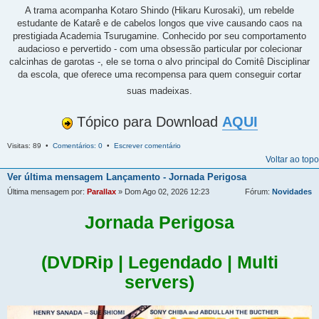
A trama acompanha Kotaro Shindo (Hikaru Kurosaki), um rebelde
estudante de Katarê e de cabelos longos que vive causando caos na
prestigiada Academia Tsurugamine. Conhecido por seu comportamento
audacioso e pervertido - com uma obsessão particular por colecionar
calcinhas de garotas -, ele se torna o alvo principal do Comitê Disciplinar
da escola, que oferece uma recompensa para quem conseguir cortar
suas madeixas.
Tópico para Download
AQUI
Visitas: 89 •
Comentários: 0
•
Escrever comentário
Voltar ao topo
Ver última mensagem
Lançamento - Jornada Perigosa
Última mensagem por:
Parallax
» Dom Ago 02, 2026 12:23
Fórum:
Novidades
Jornada Perigosa
(DVDRip | Legendado | Multi
servers)