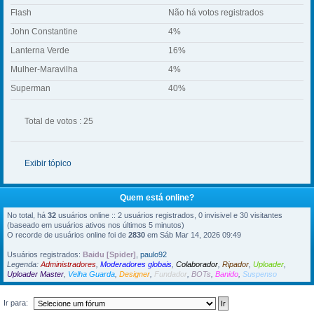
Flash
Não há votos registrados
John Constantine
4%
Lanterna Verde
16%
Mulher-Maravilha
4%
Superman
40%
Total de votos : 25
Exibir tópico
Quem está online?
No total, há
32
usuários online :: 2 usuários registrados, 0 invisivel e 30 visitantes
(baseado em usuários ativos nos últimos 5 minutos)
O recorde de usuários online foi de
2830
em Sáb Mar 14, 2026 09:49
Usuários registrados:
Baidu [Spider]
,
paulo92
Legenda:
Administradores
,
Moderadores globais
,
Colaborador
,
Ripador
,
Uploader
,
Uploader Master
,
Velha Guarda
,
Designer
,
Fundador
,
BOTs
,
Banido
,
Suspenso
Ir para: