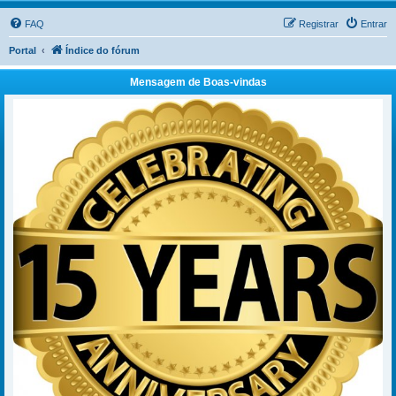
FAQ
Registrar
Entrar
Portal
Índice do fórum
Mensagem de Boas-vindas