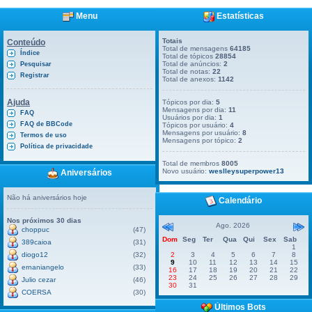
Menu
Estatísticas
Totais
Conteúdo
Total de mensagens
64185
Índice
Total de tópicos
28854
Total de anúncios:
2
Pesquisar
Total de notas:
22
Registrar
Total de anexos:
1142
Ajuda
Tópicos por dia:
5
Mensagens por dia:
11
FAQ
Usuários por dia:
1
FAQ de BBCode
Tópicos por usuário:
4
Mensagens por usuário:
8
Termos de uso
Mensagens por tópico:
2
Política de privacidade
Total de membros
8005
Novo usuário:
weslleysuperpower13
Aniversários
Não há aniversários hoje
Calendário
Nos próximos 30 dias
Ago. 2026
choppuc
(47)
Dom
Seg
Ter
Qua
Qui
Sex
Sab
389caioa
(31)
1
diogo12
(32)
2
3
4
5
6
7
8
9
10
11
12
13
14
15
ernaniangelo
(33)
16
17
18
19
20
21
22
23
24
25
26
27
28
29
Julio cezar
(46)
30
31
COERSA
(30)
Últimos Bots