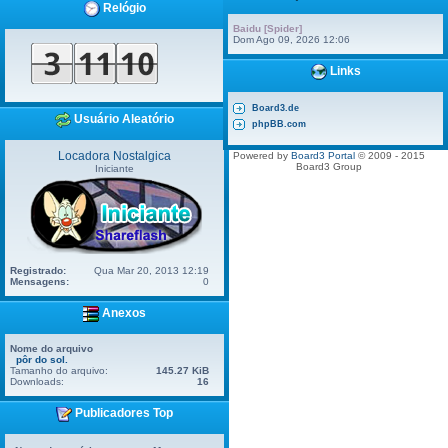
Relógio
Baidu [Spider]
Dom Ago 09, 2026 12:06
Links
Board3.de
Usuário Aleatório
phpBB.com
Locadora Nostalgica
Powered by
Board3 Portal
© 2009 - 2015
Board3 Group
Iniciante
Registrado:
Qua Mar 20, 2013 12:19
Mensagens:
0
Anexos
Nome do arquivo
pôr do sol.
Tamanho do arquivo:
145.27 KiB
Downloads:
16
Publicadores Top