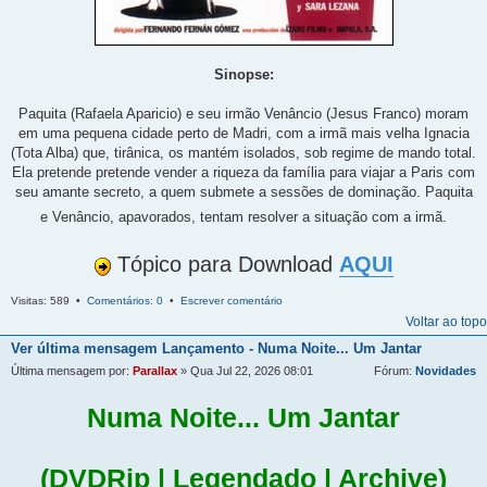
Sinopse:
Paquita (Rafaela Aparicio) e seu irmão Venâncio (Jesus Franco) moram
em uma pequena cidade perto de Madri, com a irmã mais velha Ignacia
(Tota Alba) que, tirânica, os mantém isolados, sob regime de mando total.
Ela pretende pretende vender a riqueza da família para viajar a Paris com
seu amante secreto, a quem submete a sessões de dominação. Paquita
e Venâncio, apavorados, tentam resolver a situação com a irmã.
Tópico para Download
AQUI
Visitas: 589 •
Comentários: 0
•
Escrever comentário
Voltar ao topo
Ver última mensagem
Lançamento - Numa Noite... Um Jantar
Última mensagem por:
Parallax
» Qua Jul 22, 2026 08:01
Fórum:
Novidades
Numa Noite... Um Jantar
(DVDRip | Legendado | Archive)