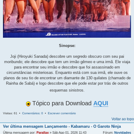
Sinopse:
Joji (Hiroyuki Sanada) descobre um segredo obscuro com seu pai
moribundo; ele descobre que tem um irmão gêmeo e uma irmã. Ele viaja
para encontrar seu irmão e descobre que foi assassinado em
circunstâncias misteriosas. Enquanto está com sua irmã, ele ouve os
planos de seu tio de encontrar um diamante de 130 quilates (chamado de
Rainha de Sabá) e logo descobre que ele pode estar por trás de outros
esquemas sinistros.
Tópico para Download
AQUI
Visitas: 61 •
Comentários: 0
•
Escrever comentário
Voltar ao topo
Ver última mensagem
Lançamento - Kabamaru - O Garoto Ninja
Última mensagem por:
Parallax
» Sáb Ago 01, 2026 11:43
Fórum:
Novidades