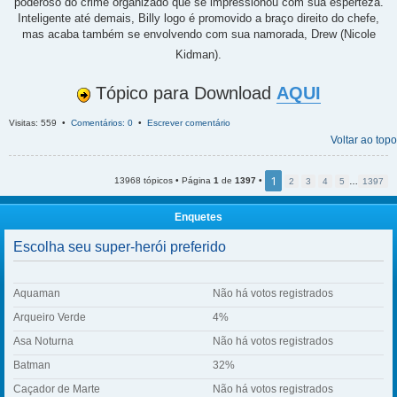
poderoso do crime organizado que se impressionou com sua esperteza.
Inteligente até demais, Billy logo é promovido a braço direito do chefe,
mas acaba também se envolvendo com sua namorada, Drew (Nicole
Kidman).
Tópico para Download
AQUI
Visitas: 559 •
Comentários: 0
•
Escrever comentário
Voltar ao topo
1
13968 tópicos • Página
1
de
1397
•
2
3
4
5
…
1397
Enquetes
Escolha seu super-herói preferido
Aquaman
Não há votos registrados
Arqueiro Verde
4%
Asa Noturna
Não há votos registrados
Batman
32%
Caçador de Marte
Não há votos registrados