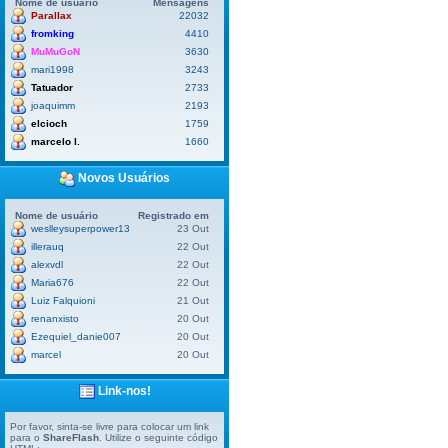
Nome de usuário
Mensagens
Parallax
22032
fromking
4410
MuMuGoN
3630
mari1998
3243
Tatuador
2733
joaquimm
2193
elcioch
1759
marcelo l.
1660
Novos Usuários
Nome de usuário
Registrado em
weslleysuperpower13
23 Out
illerauq
22 Out
alexvdl
22 Out
Maria676
22 Out
Luiz Falquioni
21 Out
renanxisto
20 Out
Ezequiel_danie007
20 Out
marcel
20 Out
Link-nos!
Por favor, sinta-se livre para colocar um link
para o
ShareFlash
. Utilize o seguinte código