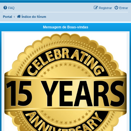
FAQ
Registrar
Entrar
Portal
Índice do fórum
Mensagem de Boas-vindas