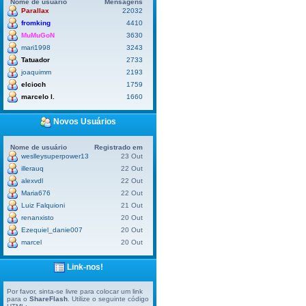
Nome de usuário
Mensagens
Parallax
22032
fromking
4410
MuMuGoN
3630
mari1998
3243
Tatuador
2733
joaquimm
2193
elcioch
1759
marcelo l.
1660
Novos Usuários
Nome de usuário
Registrado em
weslleysuperpower13
23 Out
illerauq
22 Out
alexvdl
22 Out
Maria676
22 Out
Luiz Falquioni
21 Out
renanxisto
20 Out
Ezequiel_danie007
20 Out
marcel
20 Out
Link-nos!
Por favor, sinta-se livre para colocar um link
para o
ShareFlash
. Utilize o seguinte código