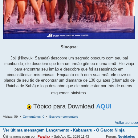
Sinopse:
Joji (Hiroyuki Sanada) descobre um segredo obscuro com seu pai
moribundo; ele descobre que tem um irmão gêmeo e uma irmã. Ele viaja
para encontrar seu irmão e descobre que foi assassinado em
circunstâncias misteriosas. Enquanto está com sua irmã, ele ouve os
planos de seu tio de encontrar um diamante de 130 quilates (chamado de
Rainha de Sabá) e logo descobre que ele pode estar por trás de outros
esquemas sinistros.
Tópico para Download
AQUI
Visitas: 59 •
Comentários: 0
•
Escrever comentário
Voltar ao topo
Ver última mensagem
Lançamento - Kabamaru - O Garoto Ninja
Última mensagem por:
Parallax
» Sáb Ago 01, 2026 11:43
Fórum:
Novidades