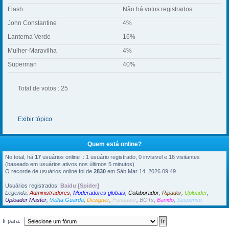
Flash
Não há votos registrados
John Constantine
4%
Lanterna Verde
16%
Mulher-Maravilha
4%
Superman
40%
Total de votos : 25
Exibir tópico
Quem está online?
No total, há
17
usuários online :: 1 usuário registrado, 0 invisivel e 16 visitantes
(baseado em usuários ativos nos últimos 5 minutos)
O recorde de usuários online foi de
2830
em Sáb Mar 14, 2026 09:49
Usuários registrados:
Baidu [Spider]
Legenda:
Administradores
,
Moderadores globais
,
Colaborador
,
Ripador
,
Uploader
,
Uploader Master
,
Velha Guarda
,
Designer
,
Fundador
,
BOTs
,
Banido
,
Suspenso
Ir para: