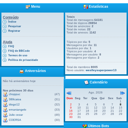
Menu
Estatísticas
Totais
Conteúdo
Total de mensagens
64181
Índice
Total de tópicos
28854
Total de anúncios:
2
Pesquisar
Total de notas:
22
Registrar
Total de anexos:
1142
Ajuda
Tópicos por dia:
5
Mensagens por dia:
11
FAQ
Usuários por dia:
1
FAQ de BBCode
Tópicos por usuário:
4
Mensagens por usuário:
8
Termos de uso
Mensagens por tópico:
2
Política de privacidade
Total de membros
8005
Novo usuário:
weslleysuperpower13
Aniversários
Não há aniversários hoje
Calendário
Nos próximos 30 dias
Ago. 2026
choppuc
(47)
Dom
Seg
Ter
Qua
Qui
Sex
Sab
389caioa
(31)
1
diogo12
(32)
2
3
4
5
6
7
8
9
10
11
12
13
14
15
ernaniangelo
(33)
16
17
18
19
20
21
22
23
24
25
26
27
28
29
Julio cezar
(46)
30
31
COERSA
(30)
Últimos Bots