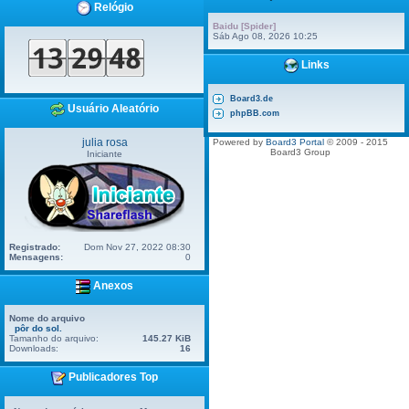
Relógio
Baidu [Spider]
Sáb Ago 08, 2026 10:25
Links
Board3.de
Usuário Aleatório
phpBB.com
julia rosa
Powered by
Board3 Portal
© 2009 - 2015
Board3 Group
Iniciante
Registrado:
Dom Nov 27, 2022 08:30
Mensagens:
0
Anexos
Nome do arquivo
pôr do sol.
Tamanho do arquivo:
145.27 KiB
Downloads:
16
Publicadores Top