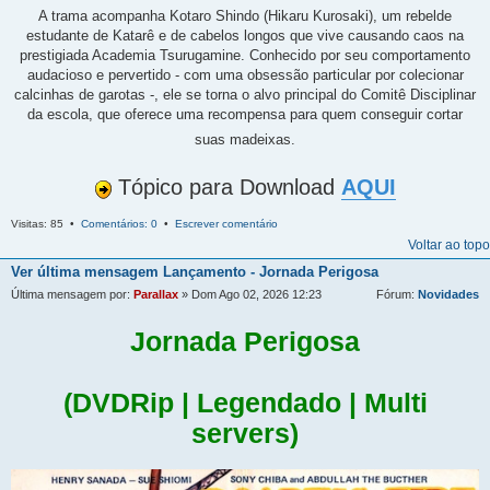
A trama acompanha Kotaro Shindo (Hikaru Kurosaki), um rebelde
estudante de Katarê e de cabelos longos que vive causando caos na
prestigiada Academia Tsurugamine. Conhecido por seu comportamento
audacioso e pervertido - com uma obsessão particular por colecionar
calcinhas de garotas -, ele se torna o alvo principal do Comitê Disciplinar
da escola, que oferece uma recompensa para quem conseguir cortar
suas madeixas.
Tópico para Download
AQUI
Visitas: 85 •
Comentários: 0
•
Escrever comentário
Voltar ao topo
Ver última mensagem
Lançamento - Jornada Perigosa
Última mensagem por:
Parallax
» Dom Ago 02, 2026 12:23
Fórum:
Novidades
Jornada Perigosa
(DVDRip | Legendado | Multi
servers)