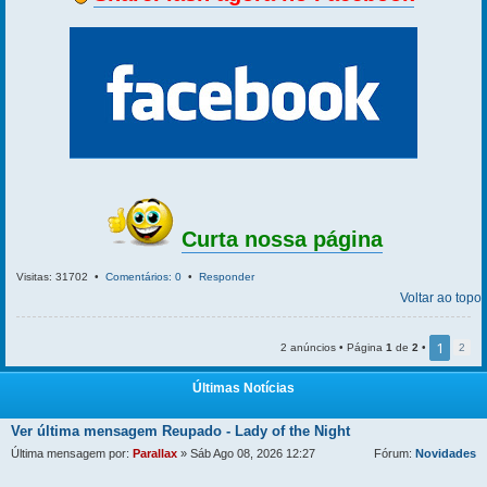
Curta nossa página
Visitas: 31702 •
Comentários: 0
•
Responder
Voltar ao topo
1
2 anúncios • Página
1
de
2
•
2
Últimas Notícias
Ver última mensagem
Reupado - Lady of the Night
Última mensagem por:
Parallax
» Sáb Ago 08, 2026 12:27
Fórum:
Novidades