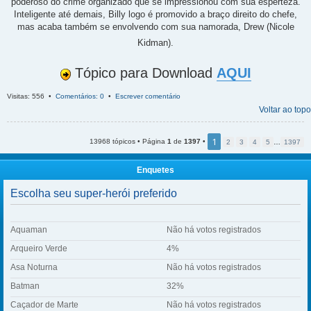
poderoso do crime organizado que se impressionou com sua esperteza.
Inteligente até demais, Billy logo é promovido a braço direito do chefe,
mas acaba também se envolvendo com sua namorada, Drew (Nicole
Kidman).
Tópico para Download
AQUI
Visitas: 556 •
Comentários: 0
•
Escrever comentário
Voltar ao topo
1
13968 tópicos • Página
1
de
1397
•
2
3
4
5
…
1397
Enquetes
Escolha seu super-herói preferido
Aquaman
Não há votos registrados
Arqueiro Verde
4%
Asa Noturna
Não há votos registrados
Batman
32%
Caçador de Marte
Não há votos registrados