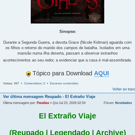
Sinopse:
Durante a Segunda Guerra, a devota Grace (Nicole Kidman) aguarda com
os filhos o retorno do marido dos campos de batalha. Isolados em uma
mansão numa ilha deserta, passam a observar estranhos
acontecimentos ao seu redor, a evidenciar que a casa é mal-assombrada.
Tópico para Download
AQUI
Visitas: 367 •
Comentários: 0
•
Escrever comentário
Voltar ao topo
Ver última mensagem
Reupado - El Extraño Viaje
Última mensagem por:
Parallax
» Qui Jul 23, 2026 02:54
Fórum:
Novidades
El Extraño Viaje
(Reupado | Legendado | Archive)