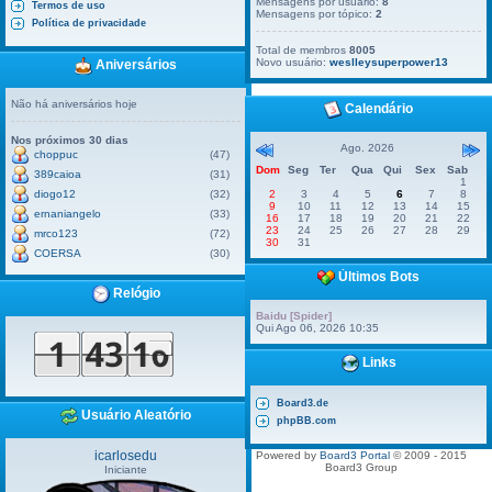
Mensagens por usuário:
8
Termos de uso
Mensagens por tópico:
2
Política de privacidade
Total de membros
8005
Novo usuário:
weslleysuperpower13
Aniversários
Não há aniversários hoje
Calendário
Nos próximos 30 dias
Ago. 2026
choppuc
(47)
Dom
Seg
Ter
Qua
Qui
Sex
Sab
389caioa
(31)
1
diogo12
(32)
2
3
4
5
6
7
8
9
10
11
12
13
14
15
ernaniangelo
(33)
16
17
18
19
20
21
22
23
24
25
26
27
28
29
mrco123
(72)
30
31
COERSA
(30)
Últimos Bots
Relógio
Baidu [Spider]
Qui Ago 06, 2026 10:35
Links
Board3.de
Usuário Aleatório
phpBB.com
icarlosedu
Powered by
Board3 Portal
© 2009 - 2015
Board3 Group
Iniciante