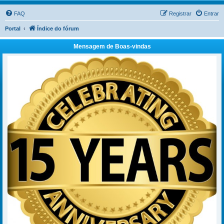
FAQ
Registrar
Entrar
Portal
Índice do fórum
Mensagem de Boas-vindas