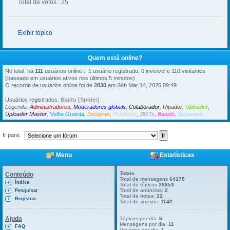
Total de votos : 25
Exibir tópico
Quem está online?
No total, há
111
usuários online :: 1 usuário registrado, 0 invisivel e 110 visitantes
(baseado em usuários ativos nos últimos 5 minutos)
O recorde de usuários online foi de
2830
em Sáb Mar 14, 2026 09:49
Usuários registrados:
Baidu [Spider]
Legenda:
Administradores
,
Moderadores globais
,
Colaborador
,
Ripador
,
Uploader
,
Uploader Master
,
Velha Guarda
,
Designer
,
Fundador
,
BOTs
,
Banido
,
Suspenso
Ir para:
Menu
Estatísticas
Totais
Conteúdo
Total de mensagens
64179
Índice
Total de tópicos
28853
Total de anúncios:
2
Pesquisar
Total de notas:
22
Registrar
Total de anexos:
1142
Ajuda
Tópicos por dia:
5
Mensagens por dia:
11
FAQ
Usuários por dia:
1