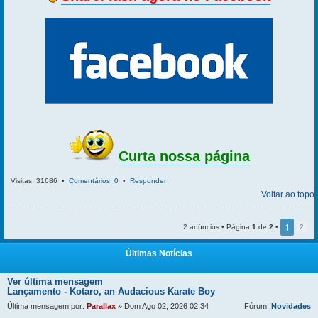
Curta nossa página
Visitas: 31686 •
Comentários: 0
•
Responder
Voltar ao topo
1
2 anúncios • Página
1
de
2
•
2
Últimas Notícias
Ver última mensagem
Lançamento - Kotaro, an Audacious Karate Boy
Última mensagem por:
Parallax
» Dom Ago 02, 2026 02:34
Fórum:
Novidades