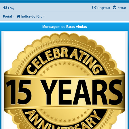
FAQ
Registrar
Entrar
Portal
Índice do fórum
Mensagem de Boas-vindas