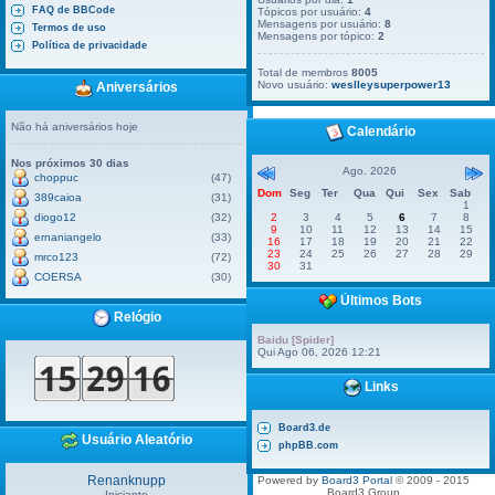
FAQ de BBCode
Tópicos por usuário:
4
Mensagens por usuário:
8
Termos de uso
Mensagens por tópico:
2
Política de privacidade
Total de membros
8005
Novo usuário:
weslleysuperpower13
Aniversários
Não há aniversários hoje
Calendário
Nos próximos 30 dias
Ago. 2026
choppuc
(47)
Dom
Seg
Ter
Qua
Qui
Sex
Sab
389caioa
(31)
1
diogo12
(32)
2
3
4
5
6
7
8
9
10
11
12
13
14
15
ernaniangelo
(33)
16
17
18
19
20
21
22
23
24
25
26
27
28
29
mrco123
(72)
30
31
COERSA
(30)
Últimos Bots
Relógio
Baidu [Spider]
Qui Ago 06, 2026 12:21
Links
Board3.de
Usuário Aleatório
phpBB.com
Renanknupp
Powered by
Board3 Portal
© 2009 - 2015
Board3 Group
Iniciante