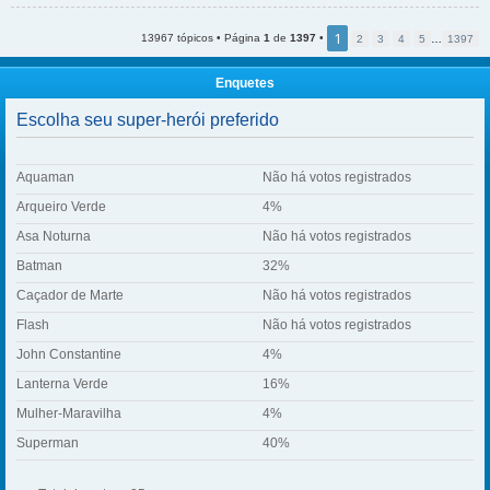
1
13967 tópicos • Página
1
de
1397
•
2
3
4
5
…
1397
Enquetes
Escolha seu super-herói preferido
Aquaman
Não há votos registrados
Arqueiro Verde
4%
Asa Noturna
Não há votos registrados
Batman
32%
Caçador de Marte
Não há votos registrados
Flash
Não há votos registrados
John Constantine
4%
Lanterna Verde
16%
Mulher-Maravilha
4%
Superman
40%