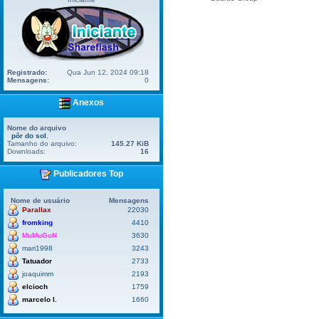
Registrado:
Qua Jun 12, 2024 09:18
Mensagens:
0
Anexos
Nome do arquivo
pôr do sol.
Tamanho do arquivo:
145.27 KiB
Downloads:
16
Publicadores Top
Nome de usuário
Mensagens
Parallax
22030
fromking
4410
MuMuGoN
3630
mari1998
3243
Tatuador
2733
joaquimm
2193
elcioch
1759
marcelo l.
1660