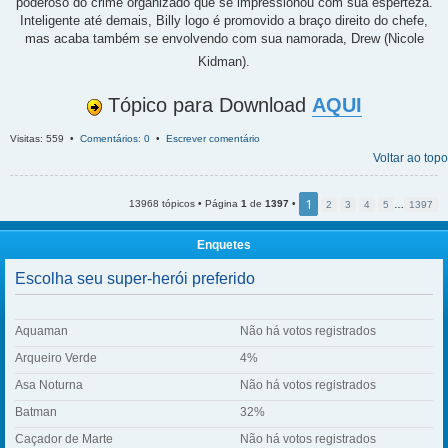
poderoso do crime organizado que se impressionou com sua esperteza.
Inteligente até demais, Billy logo é promovido a braço direito do chefe,
mas acaba também se envolvendo com sua namorada, Drew (Nicole
Kidman).
Tópico para Download
AQUI
Visitas: 559 •
Comentários: 0
•
Escrever comentário
Voltar ao topo
1
13968 tópicos • Página
1
de
1397
•
2
3
4
5
…
1397
Enquetes
Escolha seu super-herói preferido
Aquaman
Não há votos registrados
Arqueiro Verde
4%
Asa Noturna
Não há votos registrados
Batman
32%
Caçador de Marte
Não há votos registrados