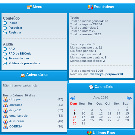
Menu
Estatísticas
Totais
Conteúdo
Total de mensagens
64185
Índice
Total de tópicos
28854
Total de anúncios:
2
Pesquisar
Total de notas:
22
Registrar
Total de anexos:
1142
Ajuda
Tópicos por dia:
5
Mensagens por dia:
11
FAQ
Usuários por dia:
1
FAQ de BBCode
Tópicos por usuário:
4
Mensagens por usuário:
8
Termos de uso
Mensagens por tópico:
2
Política de privacidade
Total de membros
8005
Novo usuário:
weslleysuperpower13
Aniversários
Não há aniversários hoje
Calendário
Nos próximos 30 dias
Ago. 2026
choppuc
(47)
Dom
Seg
Ter
Qua
Qui
Sex
Sab
389caioa
(31)
1
diogo12
(32)
2
3
4
5
6
7
8
9
10
11
12
13
14
15
ernaniangelo
(33)
16
17
18
19
20
21
22
23
24
25
26
27
28
29
Julio cezar
(46)
30
31
COERSA
(30)
Últimos Bots