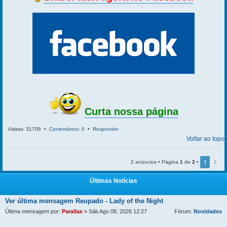
Curta nossa página
Visitas: 31706 •
Comentários: 0
•
Responder
Voltar ao topo
1
2 anúncios • Página
1
de
2
•
2
Últimas Notícias
Ver última mensagem
Reupado - Lady of the Night
Última mensagem por:
Parallax
» Sáb Ago 08, 2026 12:27
Fórum:
Novidades