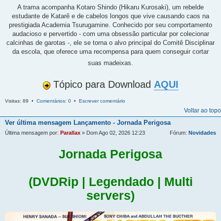
A trama acompanha Kotaro Shindo (Hikaru Kurosaki), um rebelde
estudante de Katarê e de cabelos longos que vive causando caos na
prestigiada Academia Tsurugamine. Conhecido por seu comportamento
audacioso e pervertido - com uma obsessão particular por colecionar
calcinhas de garotas -, ele se torna o alvo principal do Comitê Disciplinar
da escola, que oferece uma recompensa para quem conseguir cortar
suas madeixas.
Tópico para Download
AQUI
Visitas: 89 •
Comentários: 0
•
Escrever comentário
Voltar ao topo
Ver última mensagem
Lançamento - Jornada Perigosa
Última mensagem por:
Parallax
» Dom Ago 02, 2026 12:23
Fórum:
Novidades
Jornada Perigosa
(DVDRip | Legendado | Multi
servers)