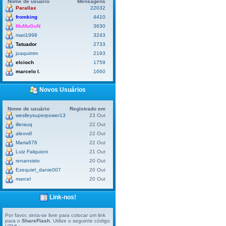
Nome de usuário
Mensagens
Parallax
22032
fromking
4410
MuMuGoN
3630
mari1998
3243
Tatuador
2733
joaquimm
2193
elcioch
1759
marcelo l.
1660
Novos Usuários
Nome de usuário
Registrado em
weslleysuperpower13
23 Out
illerauq
22 Out
alexvdl
22 Out
Maria676
22 Out
Luiz Falquioni
21 Out
renanxisto
20 Out
Ezequiel_danie007
20 Out
marcel
20 Out
Link-nos!
Por favor, sinta-se livre para colocar um link
para o
ShareFlash
. Utilize o seguinte código