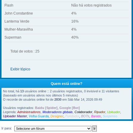
Flash
Não há votos registrados
John Constantine
4%
Lanterna Verde
16%
Mulher-Maravilha
4%
Superman
40%
Total de votos : 25
Exibir tópico
Quem está online?
No total, há
13
usuários online :: 2 usuários registrados, 0 invisivel e 11 visitantes
(baseado em usuários ativos nos últimos 5 minutos)
O recorde de usuários online foi de
2830
em Sáb Mar 14, 2026 09:49
Usuários registrados:
Baidu [Spider]
,
Google [Bot]
Legenda:
Administradores
,
Moderadores globais
,
Colaborador
,
Ripador
,
Uploader
,
Uploader Master
,
Velha Guarda
,
Designer
,
Fundador
,
BOTs
,
Banido
,
Suspenso
Ir para: