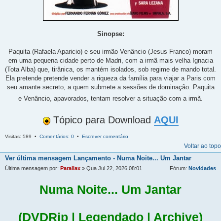
Sinopse:
Paquita (Rafaela Aparicio) e seu irmão Venâncio (Jesus Franco) moram
em uma pequena cidade perto de Madri, com a irmã mais velha Ignacia
(Tota Alba) que, tirânica, os mantém isolados, sob regime de mando total.
Ela pretende pretende vender a riqueza da família para viajar a Paris com
seu amante secreto, a quem submete a sessões de dominação. Paquita
e Venâncio, apavorados, tentam resolver a situação com a irmã.
Tópico para Download
AQUI
Visitas: 589 •
Comentários: 0
•
Escrever comentário
Voltar ao topo
Ver última mensagem
Lançamento - Numa Noite... Um Jantar
Última mensagem por:
Parallax
» Qua Jul 22, 2026 08:01
Fórum:
Novidades
Numa Noite... Um Jantar
(DVDRip | Legendado | Archive)