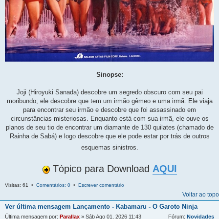
Sinopse:
Joji (Hiroyuki Sanada) descobre um segredo obscuro com seu pai
moribundo; ele descobre que tem um irmão gêmeo e uma irmã. Ele viaja
para encontrar seu irmão e descobre que foi assassinado em
circunstâncias misteriosas. Enquanto está com sua irmã, ele ouve os
planos de seu tio de encontrar um diamante de 130 quilates (chamado de
Rainha de Sabá) e logo descobre que ele pode estar por trás de outros
esquemas sinistros.
Tópico para Download
AQUI
Visitas: 61 •
Comentários: 0
•
Escrever comentário
Voltar ao topo
Ver última mensagem
Lançamento - Kabamaru - O Garoto Ninja
Última mensagem por:
Parallax
» Sáb Ago 01, 2026 11:43
Fórum:
Novidades