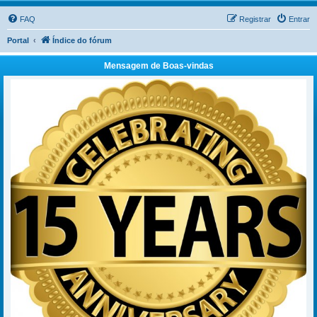
FAQ
Registrar
Entrar
Portal
Índice do fórum
Mensagem de Boas-vindas