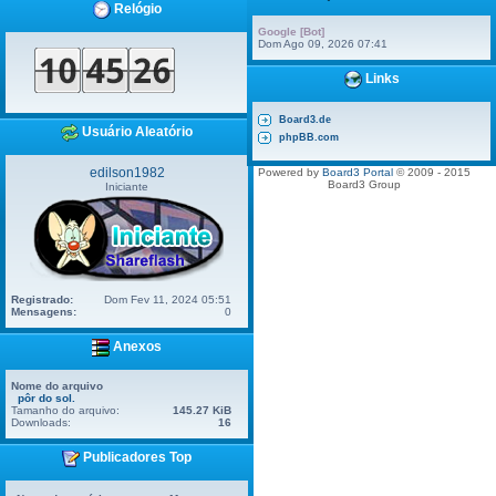
Relógio
Google [Bot]
Dom Ago 09, 2026 07:41
Links
Board3.de
Usuário Aleatório
phpBB.com
edilson1982
Powered by
Board3 Portal
© 2009 - 2015
Board3 Group
Iniciante
Registrado:
Dom Fev 11, 2024 05:51
Mensagens:
0
Anexos
Nome do arquivo
pôr do sol.
Tamanho do arquivo:
145.27 KiB
Downloads:
16
Publicadores Top