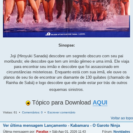
Sinopse:
Joji (Hiroyuki Sanada) descobre um segredo obscuro com seu pai
moribundo; ele descobre que tem um irmão gêmeo e uma irmã. Ele viaja
para encontrar seu irmão e descobre que foi assassinado em
circunstâncias misteriosas. Enquanto está com sua irmã, ele ouve os
planos de seu tio de encontrar um diamante de 130 quilates (chamado de
Rainha de Sabá) e logo descobre que ele pode estar por trás de outros
esquemas sinistros.
Tópico para Download
AQUI
Visitas: 61 •
Comentários: 0
•
Escrever comentário
Voltar ao topo
Ver última mensagem
Lançamento - Kabamaru - O Garoto Ninja
Última mensagem por:
Parallax
» Sáb Ago 01, 2026 11:43
Fórum:
Novidades