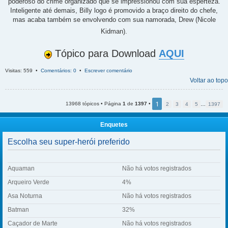
poderoso do crime organizado que se impressionou com sua esperteza.
Inteligente até demais, Billy logo é promovido a braço direito do chefe,
mas acaba também se envolvendo com sua namorada, Drew (Nicole
Kidman).
Tópico para Download
AQUI
Visitas: 559 •
Comentários: 0
•
Escrever comentário
Voltar ao topo
1
13968 tópicos • Página
1
de
1397
•
2
3
4
5
…
1397
Enquetes
Escolha seu super-herói preferido
Aquaman
Não há votos registrados
Arqueiro Verde
4%
Asa Noturna
Não há votos registrados
Batman
32%
Caçador de Marte
Não há votos registrados