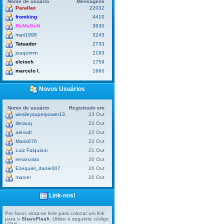
Nome de usuário
Mensagens
Parallax
22032
fromking
4410
MuMuGoN
3630
mari1998
3243
Tatuador
2733
joaquimm
2193
elcioch
1759
marcelo l.
1660
Novos Usuários
Nome de usuário
Registrado em
weslleysuperpower13
23 Out
illerauq
22 Out
alexvdl
22 Out
Maria676
22 Out
Luiz Falquioni
21 Out
renanxisto
20 Out
Ezequiel_danie007
20 Out
marcel
20 Out
Link-nos!
Por favor, sinta-se livre para colocar um link
para o
ShareFlash
. Utilize o seguinte código