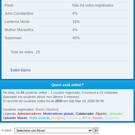
Flash
Não há votos registrados
John Constantine
4%
Lanterna Verde
16%
Mulher-Maravilha
4%
Superman
40%
Total de votos : 25
Exibir tópico
Quem está online?
No total, há
24
usuários online :: 1 usuário registrado, 0 invisivel e 23 visitantes
(baseado em usuários ativos nos últimos 5 minutos)
O recorde de usuários online foi de
2830
em Sáb Mar 14, 2026 09:49
Usuários registrados:
Baidu [Spider]
Legenda:
Administradores
,
Moderadores globais
,
Colaborador
,
Ripador
,
Uploader
,
Uploader Master
,
Velha Guarda
,
Designer
,
Fundador
,
BOTs
,
Banido
,
Suspenso
Ir para: