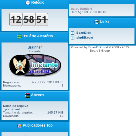
Relógio
Baidu [Spider]
Dom Ago 09, 2026 09:49
Links
Board3.de
Usuário Aleatório
phpBB.com
Brainner
Powered by
Board3 Portal
© 2009 - 2015
Board3 Group
Iniciante
Registrado:
Sex Jul 29, 2011 03:53
Mensagens:
3
Anexos
Nome do arquivo
pôr do sol.
Tamanho do arquivo:
145.27 KiB
Downloads:
16
Publicadores Top