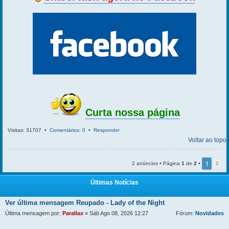
Curta nossa página
Visitas: 31707 •
Comentários: 0
•
Responder
Voltar ao topo
1
2 anúncios • Página
1
de
2
•
2
Últimas Notícias
Ver última mensagem
Reupado - Lady of the Night
Última mensagem por:
Parallax
» Sáb Ago 08, 2026 12:27
Fórum:
Novidades