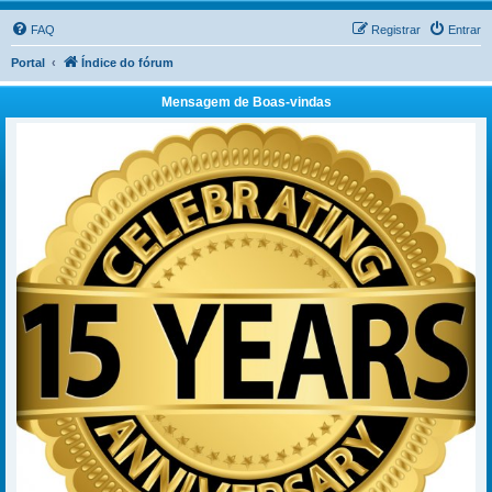
FAQ
Registrar
Entrar
Portal
Índice do fórum
Mensagem de Boas-vindas