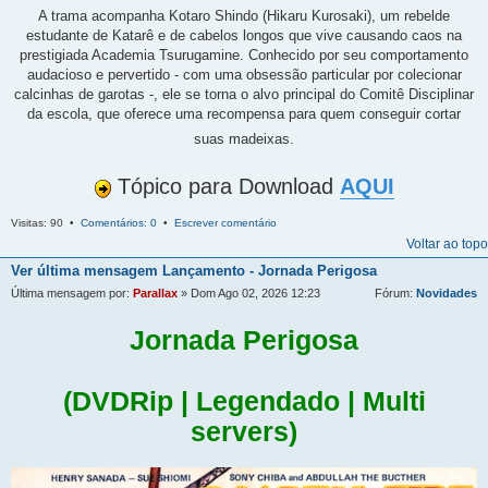
A trama acompanha Kotaro Shindo (Hikaru Kurosaki), um rebelde
estudante de Katarê e de cabelos longos que vive causando caos na
prestigiada Academia Tsurugamine. Conhecido por seu comportamento
audacioso e pervertido - com uma obsessão particular por colecionar
calcinhas de garotas -, ele se torna o alvo principal do Comitê Disciplinar
da escola, que oferece uma recompensa para quem conseguir cortar
suas madeixas.
Tópico para Download
AQUI
Visitas: 90 •
Comentários: 0
•
Escrever comentário
Voltar ao topo
Ver última mensagem
Lançamento - Jornada Perigosa
Última mensagem por:
Parallax
» Dom Ago 02, 2026 12:23
Fórum:
Novidades
Jornada Perigosa
(DVDRip | Legendado | Multi
servers)