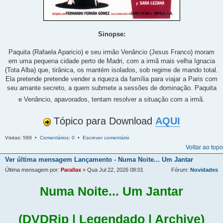
Sinopse:
Paquita (Rafaela Aparicio) e seu irmão Venâncio (Jesus Franco) moram
em uma pequena cidade perto de Madri, com a irmã mais velha Ignacia
(Tota Alba) que, tirânica, os mantém isolados, sob regime de mando total.
Ela pretende pretende vender a riqueza da família para viajar a Paris com
seu amante secreto, a quem submete a sessões de dominação. Paquita
e Venâncio, apavorados, tentam resolver a situação com a irmã.
Tópico para Download
AQUI
Visitas: 589 •
Comentários: 0
•
Escrever comentário
Voltar ao topo
Ver última mensagem
Lançamento - Numa Noite... Um Jantar
Última mensagem por:
Parallax
» Qua Jul 22, 2026 08:01
Fórum:
Novidades
Numa Noite... Um Jantar
(DVDRip | Legendado | Archive)