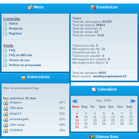
Menu
Estatísticas
Totais
Conteúdo
Total de mensagens
64185
Índice
Total de tópicos
28854
Total de anúncios:
2
Pesquisar
Total de notas:
22
Registrar
Total de anexos:
1142
Ajuda
Tópicos por dia:
5
Mensagens por dia:
11
FAQ
Usuários por dia:
1
FAQ de BBCode
Tópicos por usuário:
4
Mensagens por usuário:
8
Termos de uso
Mensagens por tópico:
2
Política de privacidade
Total de membros
8005
Novo usuário:
weslleysuperpower13
Aniversários
Não há aniversários hoje
Calendário
Nos próximos 30 dias
Ago. 2026
choppuc
(47)
Dom
Seg
Ter
Qua
Qui
Sex
Sab
389caioa
(31)
1
diogo12
(32)
2
3
4
5
6
7
8
9
10
11
12
13
14
15
ernaniangelo
(33)
16
17
18
19
20
21
22
23
24
25
26
27
28
29
Julio cezar
(46)
30
31
COERSA
(30)
Últimos Bots