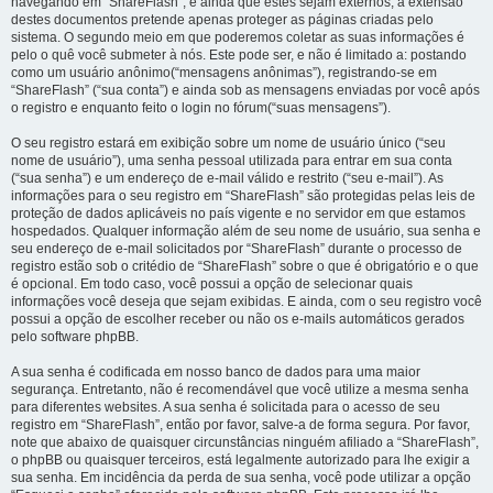
navegando em “ShareFlash”, e ainda que estes sejam externos, a extensão
destes documentos pretende apenas proteger as páginas criadas pelo
sistema. O segundo meio em que poderemos coletar as suas informações é
pelo o quê você submeter à nós. Este pode ser, e não é limitado a: postando
como um usuário anônimo(“mensagens anônimas”), registrando-se em
“ShareFlash” (“sua conta”) e ainda sob as mensagens enviadas por você após
o registro e enquanto feito o login no fórum(“suas mensagens”).
O seu registro estará em exibição sobre um nome de usuário único (“seu
nome de usuário”), uma senha pessoal utilizada para entrar em sua conta
(“sua senha”) e um endereço de e-mail válido e restrito (“seu e-mail”). As
informações para o seu registro em “ShareFlash” são protegidas pelas leis de
proteção de dados aplicáveis no país vigente e no servidor em que estamos
hospedados. Qualquer informação além de seu nome de usuário, sua senha e
seu endereço de e-mail solicitados por “ShareFlash” durante o processo de
registro estão sob o critédio de “ShareFlash” sobre o que é obrigatório e o que
é opcional. Em todo caso, você possui a opção de selecionar quais
informações você deseja que sejam exibidas. E ainda, com o seu registro você
possui a opção de escolher receber ou não os e-mails automáticos gerados
pelo software phpBB.
A sua senha é codificada em nosso banco de dados para uma maior
segurança. Entretanto, não é recomendável que você utilize a mesma senha
para diferentes websites. A sua senha é solicitada para o acesso de seu
registro em “ShareFlash”, então por favor, salve-a de forma segura. Por favor,
note que abaixo de quaisquer circunstâncias ninguém afiliado a “ShareFlash”,
o phpBB ou quaisquer terceiros, está legalmente autorizado para lhe exigir a
sua senha. Em incidência da perda de sua senha, você pode utilizar a opção