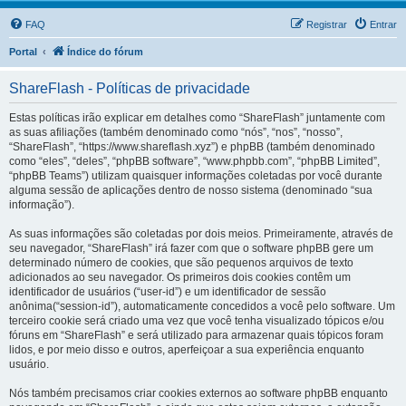
FAQ
Registrar
Entrar
Portal
Índice do fórum
ShareFlash - Políticas de privacidade
Estas políticas irão explicar em detalhes como “ShareFlash” juntamente com
as suas afiliações (também denominado como “nós”, “nos”, “nosso”,
“ShareFlash”, “https://www.shareflash.xyz”) e phpBB (também denominado
como “eles”, “deles”, “phpBB software”, “www.phpbb.com”, “phpBB Limited”,
“phpBB Teams”) utilizam quaisquer informações coletadas por você durante
alguma sessão de aplicações dentro de nosso sistema (denominado “sua
informação”).
As suas informações são coletadas por dois meios. Primeiramente, através de
seu navegador, “ShareFlash” irá fazer com que o software phpBB gere um
determinado número de cookies, que são pequenos arquivos de texto
adicionados ao seu navegador. Os primeiros dois cookies contêm um
identificador de usuários (“user-id”) e um identificador de sessão
anônima(“session-id”), automaticamente concedidos a você pelo software. Um
terceiro cookie será criado uma vez que você tenha visualizado tópicos e/ou
fóruns em “ShareFlash” e será utilizado para armazenar quais tópicos foram
lidos, e por meio disso e outros, aperfeiçoar a sua experiência enquanto
usuário.
Nós também precisamos criar cookies externos ao software phpBB enquanto