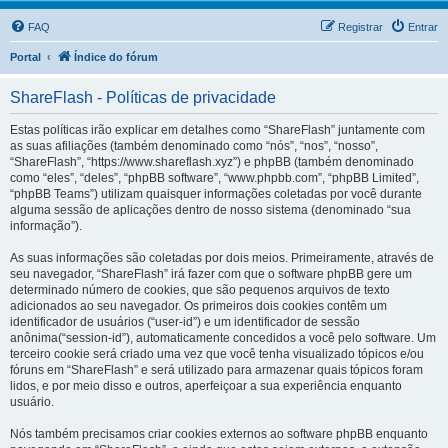
FAQ
Registrar
Entrar
Portal
Índice do fórum
ShareFlash - Políticas de privacidade
Estas políticas irão explicar em detalhes como “ShareFlash” juntamente com
as suas afiliações (também denominado como “nós”, “nos”, “nosso”,
“ShareFlash”, “https://www.shareflash.xyz”) e phpBB (também denominado
como “eles”, “deles”, “phpBB software”, “www.phpbb.com”, “phpBB Limited”,
“phpBB Teams”) utilizam quaisquer informações coletadas por você durante
alguma sessão de aplicações dentro de nosso sistema (denominado “sua
informação”).
As suas informações são coletadas por dois meios. Primeiramente, através de
seu navegador, “ShareFlash” irá fazer com que o software phpBB gere um
determinado número de cookies, que são pequenos arquivos de texto
adicionados ao seu navegador. Os primeiros dois cookies contêm um
identificador de usuários (“user-id”) e um identificador de sessão
anônima(“session-id”), automaticamente concedidos a você pelo software. Um
terceiro cookie será criado uma vez que você tenha visualizado tópicos e/ou
fóruns em “ShareFlash” e será utilizado para armazenar quais tópicos foram
lidos, e por meio disso e outros, aperfeiçoar a sua experiência enquanto
usuário.
Nós também precisamos criar cookies externos ao software phpBB enquanto