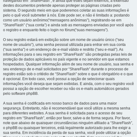
navegando em “ShareFlash”, e ainda que estes sejam externos, a extensão
destes documentos pretende apenas proteger as páginas criadas pelo
sistema. O segundo meio em que poderemos coletar as suas informações é
pelo o quê você submeter à nós. Este pode ser, e não é limitado a: postando
como um usuário anônimo(“mensagens anônimas”), registrando-se em
“ShareFlash” (“sua conta”) e ainda sob as mensagens enviadas por você após
o registro e enquanto feito o login no fórum(“suas mensagens”).
O seu registro estará em exibição sobre um nome de usuário único (“seu
nome de usuário”), uma senha pessoal utilizada para entrar em sua conta
(“sua senha”) e um endereço de e-mail válido e restrito (“seu e-mail”). As
informações para o seu registro em “ShareFlash” são protegidas pelas leis de
proteção de dados aplicáveis no país vigente e no servidor em que estamos
hospedados. Qualquer informação além de seu nome de usuário, sua senha e
seu endereço de e-mail solicitados por “ShareFlash” durante o processo de
registro estão sob o critédio de “ShareFlash” sobre o que é obrigatório e o que
é opcional. Em todo caso, você possui a opção de selecionar quais
informações você deseja que sejam exibidas. E ainda, com o seu registro você
possui a opção de escolher receber ou não os e-mails automáticos gerados
pelo software phpBB.
A sua senha é codificada em nosso banco de dados para uma maior
segurança. Entretanto, não é recomendável que você utilize a mesma senha
para diferentes websites. A sua senha é solicitada para o acesso de seu
registro em “ShareFlash”, então por favor, salve-a de forma segura. Por favor,
note que abaixo de quaisquer circunstâncias ninguém afiliado a “ShareFlash”,
o phpBB ou quaisquer terceiros, está legalmente autorizado para lhe exigir a
sua senha. Em incidência da perda de sua senha, você pode utilizar a opção