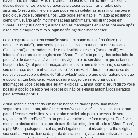
navegando em “ShareFlash”, e ainda que estes sejam externos, a extensão
destes documentos pretende apenas proteger as páginas criadas pelo
sistema. O segundo meio em que poderemos coletar as suas informações é
pelo o quê você submeter à nós. Este pode ser, e não é limitado a: postando
como um usuário anônimo(“mensagens anônimas”), registrando-se em
“ShareFlash” (“sua conta”) e ainda sob as mensagens enviadas por você após
o registro e enquanto feito o login no fórum(“suas mensagens”).
O seu registro estará em exibição sobre um nome de usuário único (“seu
nome de usuário”), uma senha pessoal utilizada para entrar em sua conta
(“sua senha”) e um endereço de e-mail válido e restrito (“seu e-mail”). As
informações para o seu registro em “ShareFlash” são protegidas pelas leis de
proteção de dados aplicáveis no país vigente e no servidor em que estamos
hospedados. Qualquer informação além de seu nome de usuário, sua senha e
seu endereço de e-mail solicitados por “ShareFlash” durante o processo de
registro estão sob o critédio de “ShareFlash” sobre o que é obrigatório e o que
é opcional. Em todo caso, você possui a opção de selecionar quais
informações você deseja que sejam exibidas. E ainda, com o seu registro você
possui a opção de escolher receber ou não os e-mails automáticos gerados
pelo software phpBB.
A sua senha é codificada em nosso banco de dados para uma maior
segurança. Entretanto, não é recomendável que você utilize a mesma senha
para diferentes websites. A sua senha é solicitada para o acesso de seu
registro em “ShareFlash”, então por favor, salve-a de forma segura. Por favor,
note que abaixo de quaisquer circunstâncias ninguém afiliado a “ShareFlash”,
o phpBB ou quaisquer terceiros, está legalmente autorizado para lhe exigir a
sua senha. Em incidência da perda de sua senha, você pode utilizar a opção