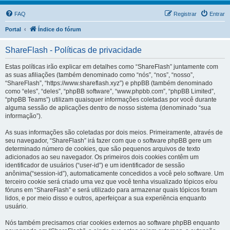
FAQ
Registrar
Entrar
Portal
Índice do fórum
ShareFlash - Políticas de privacidade
Estas políticas irão explicar em detalhes como “ShareFlash” juntamente com
as suas afiliações (também denominado como “nós”, “nos”, “nosso”,
“ShareFlash”, “https://www.shareflash.xyz”) e phpBB (também denominado
como “eles”, “deles”, “phpBB software”, “www.phpbb.com”, “phpBB Limited”,
“phpBB Teams”) utilizam quaisquer informações coletadas por você durante
alguma sessão de aplicações dentro de nosso sistema (denominado “sua
informação”).
As suas informações são coletadas por dois meios. Primeiramente, através de
seu navegador, “ShareFlash” irá fazer com que o software phpBB gere um
determinado número de cookies, que são pequenos arquivos de texto
adicionados ao seu navegador. Os primeiros dois cookies contêm um
identificador de usuários (“user-id”) e um identificador de sessão
anônima(“session-id”), automaticamente concedidos a você pelo software. Um
terceiro cookie será criado uma vez que você tenha visualizado tópicos e/ou
fóruns em “ShareFlash” e será utilizado para armazenar quais tópicos foram
lidos, e por meio disso e outros, aperfeiçoar a sua experiência enquanto
usuário.
Nós também precisamos criar cookies externos ao software phpBB enquanto