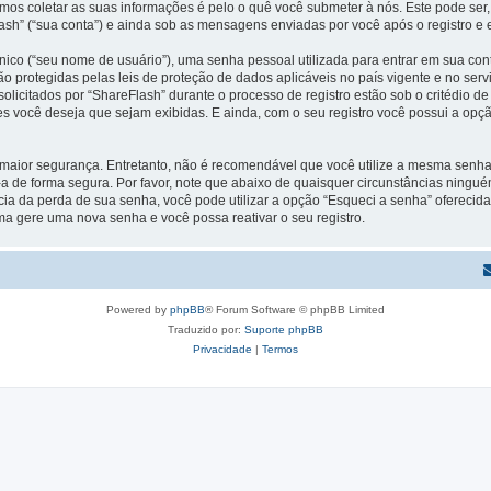
s coletar as suas informações é pelo o quê você submeter à nós. Este pode ser,
h” (“sua conta”) e ainda sob as mensagens enviadas por você após o registro e e
ico (“seu nome de usuário”), uma senha pessoal utilizada para entrar em sua conta
 são protegidas pelas leis de proteção de dados aplicáveis no país vigente e no 
licitados por “ShareFlash” durante o processo de registro estão sob o critédio de
es você deseja que sejam exibidas. E ainda, com o seu registro você possui a opç
ior segurança. Entretanto, não é recomendável que você utilize a mesma senha pa
-a de forma segura. Por favor, note que abaixo de quaisquer circunstâncias ningué
ia da perda de sua senha, você pode utilizar a opção “Esqueci a senha” oferecida 
ma gere uma nova senha e você possa reativar o seu registro.
Powered by
phpBB
® Forum Software © phpBB Limited
Traduzido por:
Suporte phpBB
Privacidade
|
Termos