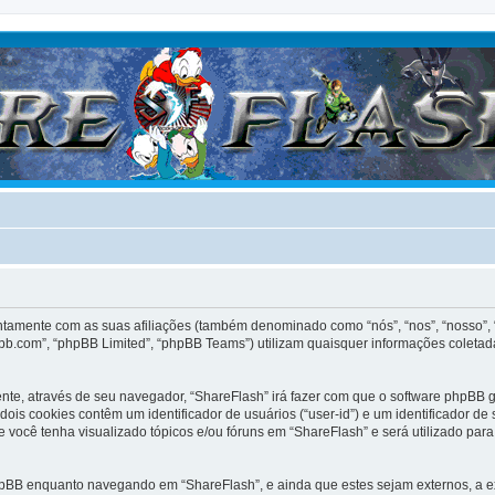
untamente com as suas afiliações (também denominado como “nós”, “nos”, “nosso”,
bb.com”, “phpBB Limited”, “phpBB Teams”) utilizam quaisquer informações coletad
ente, através de seu navegador, “ShareFlash” irá fazer com que o software phpB
dois cookies contêm um identificador de usuários (“user-id”) e um identificador 
 você tenha visualizado tópicos e/ou fóruns em “ShareFlash” e será utilizado para
hpBB enquanto navegando em “ShareFlash”, e ainda que estes sejam externos, a 