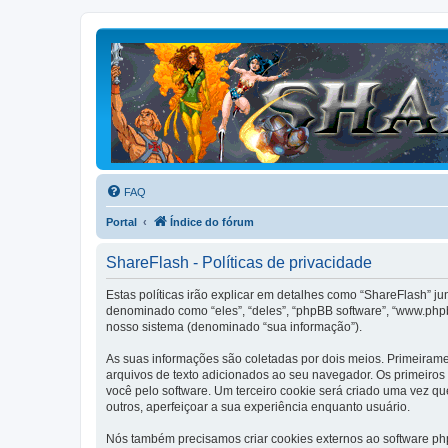
FAQ
Portal
Índice do fórum
ShareFlash - Políticas de privacidade
Estas políticas irão explicar em detalhes como “ShareFlash” j
denominado como “eles”, “deles”, “phpBB software”, “www.php
nosso sistema (denominado “sua informação”).
As suas informações são coletadas por dois meios. Primeiram
arquivos de texto adicionados ao seu navegador. Os primeiros 
você pelo software. Um terceiro cookie será criado uma vez que
outros, aperfeiçoar a sua experiência enquanto usuário.
Nós também precisamos criar cookies externos ao software p