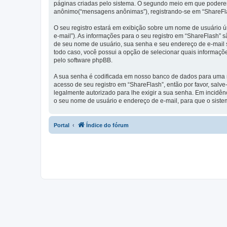
páginas criadas pelo sistema. O segundo meio em que poderemo
anônimo(“mensagens anônimas”), registrando-se em “ShareFlas
O seu registro estará em exibição sobre um nome de usuário ún
e-mail”). As informações para o seu registro em “ShareFlash”
de seu nome de usuário, sua senha e seu endereço de e-mail so
todo caso, você possui a opção de selecionar quais informaçõ
pelo software phpBB.
A sua senha é codificada em nosso banco de dados para uma ma
acesso de seu registro em “ShareFlash”, então por favor, salve
legalmente autorizado para lhe exigir a sua senha. Em incidênc
o seu nome de usuário e endereço de e-mail, para que o siste
Portal
Índice do fórum