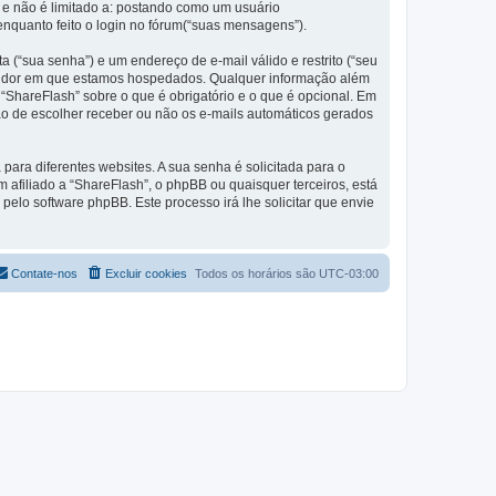
 e não é limitado a: postando como um usuário
nquanto feito o login no fórum(“suas mensagens”).
 (“sua senha”) e um endereço de e-mail válido e restrito (“seu
servidor em que estamos hospedados. Qualquer informação além
 “ShareFlash” sobre o que é obrigatório e o que é opcional. Em
ão de escolher receber ou não os e-mails automáticos gerados
ra diferentes websites. A sua senha é solicitada para o
m afiliado a “ShareFlash”, o phpBB ou quaisquer terceiros, está
pelo software phpBB. Este processo irá lhe solicitar que envie
Contate-nos
Excluir cookies
Todos os horários são
UTC-03:00