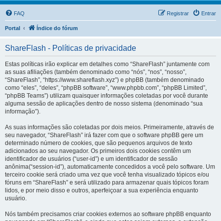
FAQ
Registrar
Entrar
Portal
Índice do fórum
ShareFlash - Políticas de privacidade
Estas políticas irão explicar em detalhes como “ShareFlash” juntamente com
as suas afiliações (também denominado como “nós”, “nos”, “nosso”,
“ShareFlash”, “https://www.shareflash.xyz”) e phpBB (também denominado
como “eles”, “deles”, “phpBB software”, “www.phpbb.com”, “phpBB Limited”,
“phpBB Teams”) utilizam quaisquer informações coletadas por você durante
alguma sessão de aplicações dentro de nosso sistema (denominado “sua
informação”).
As suas informações são coletadas por dois meios. Primeiramente, através de
seu navegador, “ShareFlash” irá fazer com que o software phpBB gere um
determinado número de cookies, que são pequenos arquivos de texto
adicionados ao seu navegador. Os primeiros dois cookies contêm um
identificador de usuários (“user-id”) e um identificador de sessão
anônima(“session-id”), automaticamente concedidos a você pelo software. Um
terceiro cookie será criado uma vez que você tenha visualizado tópicos e/ou
fóruns em “ShareFlash” e será utilizado para armazenar quais tópicos foram
lidos, e por meio disso e outros, aperfeiçoar a sua experiência enquanto
usuário.
Nós também precisamos criar cookies externos ao software phpBB enquanto