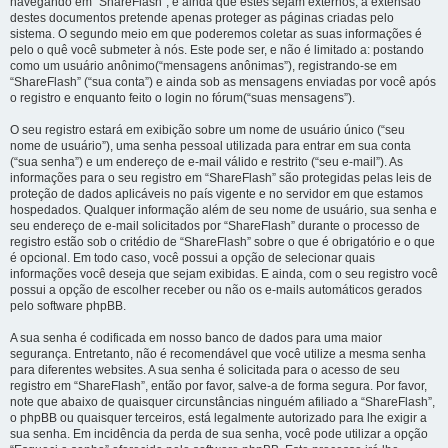
navegando em “ShareFlash”, e ainda que estes sejam externos, a extensão
destes documentos pretende apenas proteger as páginas criadas pelo
sistema. O segundo meio em que poderemos coletar as suas informações é
pelo o quê você submeter à nós. Este pode ser, e não é limitado a: postando
como um usuário anônimo(“mensagens anônimas”), registrando-se em
“ShareFlash” (“sua conta”) e ainda sob as mensagens enviadas por você após
o registro e enquanto feito o login no fórum(“suas mensagens”).
O seu registro estará em exibição sobre um nome de usuário único (“seu
nome de usuário”), uma senha pessoal utilizada para entrar em sua conta
(“sua senha”) e um endereço de e-mail válido e restrito (“seu e-mail”). As
informações para o seu registro em “ShareFlash” são protegidas pelas leis de
proteção de dados aplicáveis no país vigente e no servidor em que estamos
hospedados. Qualquer informação além de seu nome de usuário, sua senha e
seu endereço de e-mail solicitados por “ShareFlash” durante o processo de
registro estão sob o critédio de “ShareFlash” sobre o que é obrigatório e o que
é opcional. Em todo caso, você possui a opção de selecionar quais
informações você deseja que sejam exibidas. E ainda, com o seu registro você
possui a opção de escolher receber ou não os e-mails automáticos gerados
pelo software phpBB.
A sua senha é codificada em nosso banco de dados para uma maior
segurança. Entretanto, não é recomendável que você utilize a mesma senha
para diferentes websites. A sua senha é solicitada para o acesso de seu
registro em “ShareFlash”, então por favor, salve-a de forma segura. Por favor,
note que abaixo de quaisquer circunstâncias ninguém afiliado a “ShareFlash”,
o phpBB ou quaisquer terceiros, está legalmente autorizado para lhe exigir a
sua senha. Em incidência da perda de sua senha, você pode utilizar a opção