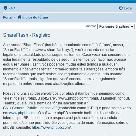
FAQ
Entrar
Portal
Índice do fórum
Idioma:
ShareFlash - Registro
Acessando “ShareFlash” (também denominado como “nós”, “nos”, nosso,
“ShareFlash”, “https://www.shareflash.xyz”), você concorda em estar
legalmente respaldado pelos seguintes termos. Caso você não concorde em
estar legalmente respaldado pelos seguintes termos, por favor não acesse
e/ou use “ShareFlash”. Nós podemos mudar estes termos a qualquer
momento e nós vamos tentar informá-lo sobre tais alterações, embora nós
recomendamos que você revise isso regularmente e continuado usando
“ShareFlash” depois, significa que você concorda em ser legalmente
respaldado pelos termos e/ou atualizações alteradas.
Nossos fóruns são desenvolvidos por phpBB (também denominado como
“eles”, “deles”, “phpBB software”, “www.phpbb.com”, “phpBB Limited”, “phpBB
Teams”) que é um sistema de fórum lançado sob a “
GNU General Public License v2
” (conhecida como “GPL”) e pode ser baixado
em
www.phpbb.com
. O software phpBB somente facilita a discussão na
internet; phpBB Limited não é responsável pelo conteúdo ou conduta
permitido e/ou não permitido. Se você gostaria de mais informações sobre o
phpBB, consulte:
https://www.phpbb.com/
.