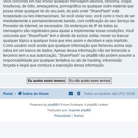
Você concorda em não enviar qualquer mensagem abusiva, obscena, vulgar,
insultuosa, de ódio, ameaçadora, pornográfica ou qualquer outro material que
possa violar qualquer lei do seu país, do país onde “ShareFlash” está
hospedado ou leis internacionais. Se você violar isso, você corre o risco de ser
imediatamente e permanentemente banido, com notificação do seu Serviço de
Provedor de Internet, se necessário. Os endereços de IP de todas as
mensagens são registrados para ajudar a implementar essas condições. Você
concorda que “ShareFlash” tem o direito de excluir, editar, mover ou trancar
qualquer tópico a qualquer hora que eles assim o decidam e seja implícito.
Como usuário você aceita que qualquer informação que forneceu acima seja
salva em um banco de dados. Apesar dessa informação não ser fornecida a
terceiros sem a sua autorização, “ShareFlash” ou phpBB não podem assumir a
responsabilidade por qualquer tentativa ou ato de hacking, intromissão
forçada e ilegal que conduza a exposição dessa informação.
Portal
Índice do fórum
Todos os horários são
UTC-03:00
Powered by
phpBB
® Forum Software © phpBB Limited
Traduzido por:
Suporte phpBB
Privacidade
|
Termos