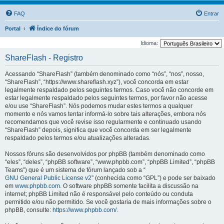
FAQ
Entrar
Portal
Índice do fórum
Idioma:
ShareFlash - Registro
Acessando “ShareFlash” (também denominado como “nós”, “nos”, nosso,
“ShareFlash”, “https://www.shareflash.xyz”), você concorda em estar
legalmente respaldado pelos seguintes termos. Caso você não concorde em
estar legalmente respaldado pelos seguintes termos, por favor não acesse
e/ou use “ShareFlash”. Nós podemos mudar estes termos a qualquer
momento e nós vamos tentar informá-lo sobre tais alterações, embora nós
recomendamos que você revise isso regularmente e continuado usando
“ShareFlash” depois, significa que você concorda em ser legalmente
respaldado pelos termos e/ou atualizações alteradas.
Nossos fóruns são desenvolvidos por phpBB (também denominado como
“eles”, “deles”, “phpBB software”, “www.phpbb.com”, “phpBB Limited”, “phpBB
Teams”) que é um sistema de fórum lançado sob a “
GNU General Public License v2
” (conhecida como “GPL”) e pode ser baixado
em
www.phpbb.com
. O software phpBB somente facilita a discussão na
internet; phpBB Limited não é responsável pelo conteúdo ou conduta
permitido e/ou não permitido. Se você gostaria de mais informações sobre o
phpBB, consulte:
https://www.phpbb.com/
.