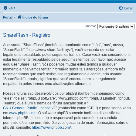
FAQ
Entrar
Portal
Índice do fórum
Idioma:
ShareFlash - Registro
Acessando “ShareFlash” (também denominado como “nós”, “nos”, nosso,
“ShareFlash”, “https://www.shareflash.xyz”), você concorda em estar
legalmente respaldado pelos seguintes termos. Caso você não concorde em
estar legalmente respaldado pelos seguintes termos, por favor não acesse
e/ou use “ShareFlash”. Nós podemos mudar estes termos a qualquer
momento e nós vamos tentar informá-lo sobre tais alterações, embora nós
recomendamos que você revise isso regularmente e continuado usando
“ShareFlash” depois, significa que você concorda em ser legalmente
respaldado pelos termos e/ou atualizações alteradas.
Nossos fóruns são desenvolvidos por phpBB (também denominado como
“eles”, “deles”, “phpBB software”, “www.phpbb.com”, “phpBB Limited”, “phpBB
Teams”) que é um sistema de fórum lançado sob a “
GNU General Public License v2
” (conhecida como “GPL”) e pode ser baixado
em
www.phpbb.com
. O software phpBB somente facilita a discussão na
internet; phpBB Limited não é responsável pelo conteúdo ou conduta
permitido e/ou não permitido. Se você gostaria de mais informações sobre o
phpBB, consulte:
https://www.phpbb.com/
.