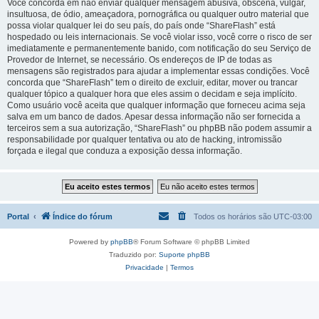
Você concorda em não enviar qualquer mensagem abusiva, obscena, vulgar,
insultuosa, de ódio, ameaçadora, pornográfica ou qualquer outro material que
possa violar qualquer lei do seu país, do país onde “ShareFlash” está
hospedado ou leis internacionais. Se você violar isso, você corre o risco de ser
imediatamente e permanentemente banido, com notificação do seu Serviço de
Provedor de Internet, se necessário. Os endereços de IP de todas as
mensagens são registrados para ajudar a implementar essas condições. Você
concorda que “ShareFlash” tem o direito de excluir, editar, mover ou trancar
qualquer tópico a qualquer hora que eles assim o decidam e seja implícito.
Como usuário você aceita que qualquer informação que forneceu acima seja
salva em um banco de dados. Apesar dessa informação não ser fornecida a
terceiros sem a sua autorização, “ShareFlash” ou phpBB não podem assumir a
responsabilidade por qualquer tentativa ou ato de hacking, intromissão
forçada e ilegal que conduza a exposição dessa informação.
Portal
Índice do fórum
Todos os horários são
UTC-03:00
Powered by
phpBB
® Forum Software © phpBB Limited
Traduzido por:
Suporte phpBB
Privacidade
|
Termos