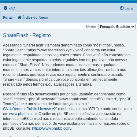
FAQ
Entrar
Portal
Índice do fórum
Idioma:
ShareFlash - Registro
Acessando “ShareFlash” (também denominado como “nós”, “nos”, nosso,
“ShareFlash”, “https://www.shareflash.xyz”), você concorda em estar
legalmente respaldado pelos seguintes termos. Caso você não concorde em
estar legalmente respaldado pelos seguintes termos, por favor não acesse
e/ou use “ShareFlash”. Nós podemos mudar estes termos a qualquer
momento e nós vamos tentar informá-lo sobre tais alterações, embora nós
recomendamos que você revise isso regularmente e continuado usando
“ShareFlash” depois, significa que você concorda em ser legalmente
respaldado pelos termos e/ou atualizações alteradas.
Nossos fóruns são desenvolvidos por phpBB (também denominado como
“eles”, “deles”, “phpBB software”, “www.phpbb.com”, “phpBB Limited”, “phpBB
Teams”) que é um sistema de fórum lançado sob a “
GNU General Public License v2
” (conhecida como “GPL”) e pode ser baixado
em
www.phpbb.com
. O software phpBB somente facilita a discussão na
internet; phpBB Limited não é responsável pelo conteúdo ou conduta
permitido e/ou não permitido. Se você gostaria de mais informações sobre o
phpBB, consulte:
https://www.phpbb.com/
.