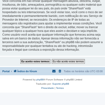
Você concorda em não enviar qualquer mensagem abusiva, obscena, vulgar,
insultuosa, de ódio, ameaçadora, pornográfica ou qualquer outro material que
possa violar qualquer lei do seu país, do país onde “ShareFlash” está
hospedado ou leis internacionais. Se você violar isso, você corre o risco de ser
imediatamente e permanentemente banido, com notificação do seu Serviço de
Provedor de Internet, se necessário. Os endereços de IP de todas as
mensagens são registrados para ajudar a implementar essas condições. Você
concorda que “ShareFlash” tem o direito de excluir, editar, mover ou trancar
qualquer tópico a qualquer hora que eles assim o decidam e seja implícito.
Como usuário você aceita que qualquer informação que forneceu acima seja
salva em um banco de dados. Apesar dessa informação não ser fornecida a
terceiros sem a sua autorização, “ShareFlash” ou phpBB não podem assumir a
responsabilidade por qualquer tentativa ou ato de hacking, intromissão
forçada e ilegal que conduza a exposição dessa informação.
Portal
Índice do fórum
Todos os horários são
UTC-03:00
Powered by
phpBB
® Forum Software © phpBB Limited
Traduzido por:
Suporte phpBB
Privacidade
|
Termos