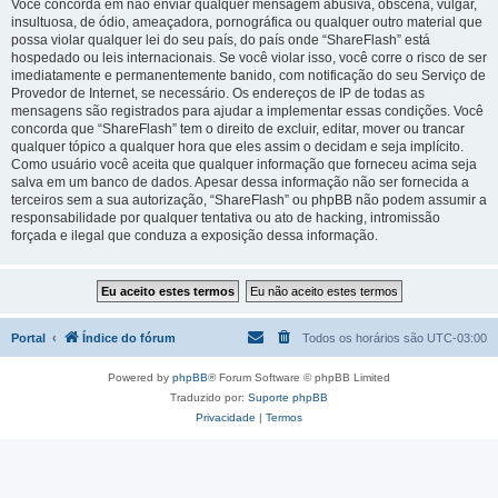
Você concorda em não enviar qualquer mensagem abusiva, obscena, vulgar,
insultuosa, de ódio, ameaçadora, pornográfica ou qualquer outro material que
possa violar qualquer lei do seu país, do país onde “ShareFlash” está
hospedado ou leis internacionais. Se você violar isso, você corre o risco de ser
imediatamente e permanentemente banido, com notificação do seu Serviço de
Provedor de Internet, se necessário. Os endereços de IP de todas as
mensagens são registrados para ajudar a implementar essas condições. Você
concorda que “ShareFlash” tem o direito de excluir, editar, mover ou trancar
qualquer tópico a qualquer hora que eles assim o decidam e seja implícito.
Como usuário você aceita que qualquer informação que forneceu acima seja
salva em um banco de dados. Apesar dessa informação não ser fornecida a
terceiros sem a sua autorização, “ShareFlash” ou phpBB não podem assumir a
responsabilidade por qualquer tentativa ou ato de hacking, intromissão
forçada e ilegal que conduza a exposição dessa informação.
Portal
Índice do fórum
Todos os horários são
UTC-03:00
Powered by
phpBB
® Forum Software © phpBB Limited
Traduzido por:
Suporte phpBB
Privacidade
|
Termos