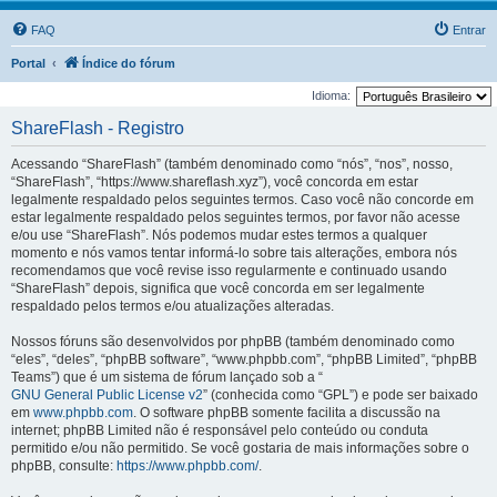
FAQ
Entrar
Portal
Índice do fórum
Idioma:
ShareFlash - Registro
Acessando “ShareFlash” (também denominado como “nós”, “nos”, nosso,
“ShareFlash”, “https://www.shareflash.xyz”), você concorda em estar
legalmente respaldado pelos seguintes termos. Caso você não concorde em
estar legalmente respaldado pelos seguintes termos, por favor não acesse
e/ou use “ShareFlash”. Nós podemos mudar estes termos a qualquer
momento e nós vamos tentar informá-lo sobre tais alterações, embora nós
recomendamos que você revise isso regularmente e continuado usando
“ShareFlash” depois, significa que você concorda em ser legalmente
respaldado pelos termos e/ou atualizações alteradas.
Nossos fóruns são desenvolvidos por phpBB (também denominado como
“eles”, “deles”, “phpBB software”, “www.phpbb.com”, “phpBB Limited”, “phpBB
Teams”) que é um sistema de fórum lançado sob a “
GNU General Public License v2
” (conhecida como “GPL”) e pode ser baixado
em
www.phpbb.com
. O software phpBB somente facilita a discussão na
internet; phpBB Limited não é responsável pelo conteúdo ou conduta
permitido e/ou não permitido. Se você gostaria de mais informações sobre o
phpBB, consulte:
https://www.phpbb.com/
.