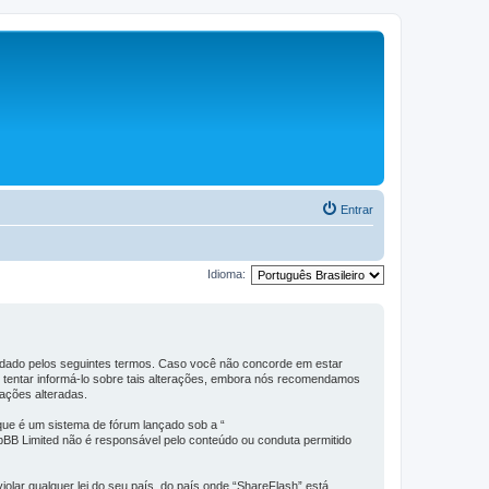
Entrar
Idioma:
ldado pelos seguintes termos. Caso você não concorde em estar
tentar informá-lo sobre tais alterações, embora nós recomendamos
ações alteradas.
ue é um sistema de fórum lançado sob a “
hpBB Limited não é responsável pelo conteúdo ou conduta permitido
olar qualquer lei do seu país, do país onde “ShareFlash” está