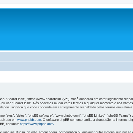
o, “ShareFlash”, “https://www.shareflash.xyz”), você concorda em estar legalmente respa
e e/ou use “ShareFlash”. Nós podemos mudar estes termos a qualquer momento e nós vamos 
epois, significa que você concorda em ser legalmente respaldado pelos termos e/ou atualiz
 “eles”, “deles”, “phpBB software”, “www.phpbb.com”, “phpBB Limited”, “phpBB Teams”) q
 baixado em
www.phpbb.com
. O software phpBB somente facilita a discussão na internet; p
pBB, consulte:
https://www.phpbb.com/
.
ar, insultuosa, de ódio, ameaçadora, pornográfica ou qualquer outro material que possa vi