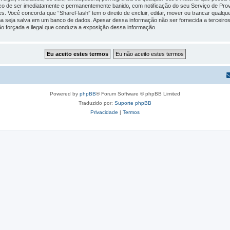
risco de ser imediatamente e permanentemente banido, com notificação do seu Serviço de Pro
Você concorda que “ShareFlash” tem o direito de excluir, editar, mover ou trancar qualquer
a seja salva em um banco de dados. Apesar dessa informação não ser fornecida a terceir
são forçada e ilegal que conduza a exposição dessa informação.
Powered by
phpBB
® Forum Software © phpBB Limited
Traduzido por:
Suporte phpBB
Privacidade
|
Termos