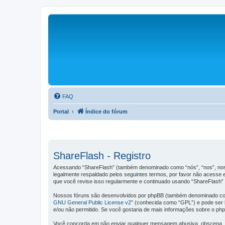
FAQ
Portal
Índice do fórum
ShareFlash - Registro
Acessando “ShareFlash” (também denominado como “nós”, “nos”, noss
legalmente respaldado pelos seguintes termos, por favor não acess
que você revise isso regularmente e continuado usando “ShareFlash” d
Nossos fóruns são desenvolvidos por phpBB (também denominado como
GNU General Public License v2
” (conhecida como “GPL”) e pode ser
e/ou não permitido. Se você gostaria de mais informações sobre o ph
Você concorda em não enviar qualquer mensagem abusiva, obscena, vulg