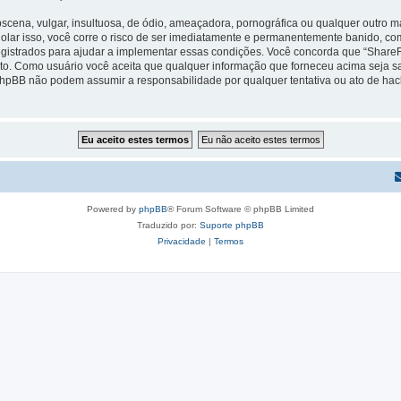
na, vulgar, insultuosa, de ódio, ameaçadora, pornográfica ou qualquer outro mate
iolar isso, você corre o risco de ser imediatamente e permanentemente banido, com
strados para ajudar a implementar essas condições. Você concorda que “ShareFlash
cito. Como usuário você aceita que qualquer informação que forneceu acima seja
 phpBB não podem assumir a responsabilidade por qualquer tentativa ou ato de hac
Powered by
phpBB
® Forum Software © phpBB Limited
Traduzido por:
Suporte phpBB
Privacidade
|
Termos