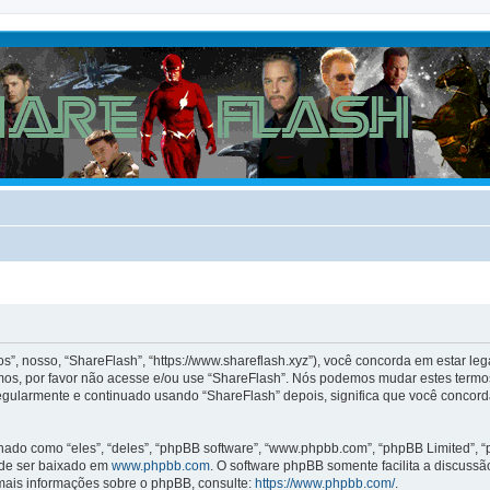
, nosso, “ShareFlash”, “https://www.shareflash.xyz”), você concorda em estar le
mos, por favor não acesse e/ou use “ShareFlash”. Nós podemos mudar estes termos
gularmente e continuado usando “ShareFlash” depois, significa que você concord
o como “eles”, “deles”, “phpBB software”, “www.phpbb.com”, “phpBB Limited”, “
ode ser baixado em
www.phpbb.com
. O software phpBB somente facilita a discuss
 mais informações sobre o phpBB, consulte:
https://www.phpbb.com/
.