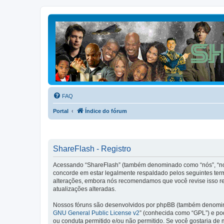
FAQ
Portal
Índice do fórum
ShareFlash - Registro
Acessando “ShareFlash” (também denominado como “nós”, “nos”
concorde em estar legalmente respaldado pelos seguintes ter
alterações, embora nós recomendamos que você revise isso re
atualizações alteradas.
Nossos fóruns são desenvolvidos por phpBB (também denominad
GNU General Public License v2
” (conhecida como “GPL”) e p
ou conduta permitido e/ou não permitido. Se você gostaria de