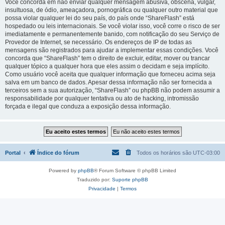
Você concorda em não enviar qualquer mensagem abusiva, obscena, vulgar,
insultuosa, de ódio, ameaçadora, pornográfica ou qualquer outro material que
possa violar qualquer lei do seu país, do país onde “ShareFlash” está
hospedado ou leis internacionais. Se você violar isso, você corre o risco de ser
imediatamente e permanentemente banido, com notificação do seu Serviço de
Provedor de Internet, se necessário. Os endereços de IP de todas as
mensagens são registrados para ajudar a implementar essas condições. Você
concorda que “ShareFlash” tem o direito de excluir, editar, mover ou trancar
qualquer tópico a qualquer hora que eles assim o decidam e seja implícito.
Como usuário você aceita que qualquer informação que forneceu acima seja
salva em um banco de dados. Apesar dessa informação não ser fornecida a
terceiros sem a sua autorização, “ShareFlash” ou phpBB não podem assumir a
responsabilidade por qualquer tentativa ou ato de hacking, intromissão
forçada e ilegal que conduza a exposição dessa informação.
Portal
Índice do fórum
Todos os horários são
UTC-03:00
Powered by
phpBB
® Forum Software © phpBB Limited
Traduzido por:
Suporte phpBB
Privacidade
|
Termos