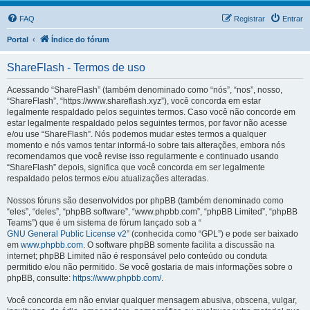
FAQ
Registrar
Entrar
Portal
Índice do fórum
ShareFlash - Termos de uso
Acessando “ShareFlash” (também denominado como “nós”, “nos”, nosso,
“ShareFlash”, “https://www.shareflash.xyz”), você concorda em estar
legalmente respaldado pelos seguintes termos. Caso você não concorde em
estar legalmente respaldado pelos seguintes termos, por favor não acesse
e/ou use “ShareFlash”. Nós podemos mudar estes termos a qualquer
momento e nós vamos tentar informá-lo sobre tais alterações, embora nós
recomendamos que você revise isso regularmente e continuado usando
“ShareFlash” depois, significa que você concorda em ser legalmente
respaldado pelos termos e/ou atualizações alteradas.
Nossos fóruns são desenvolvidos por phpBB (também denominado como
“eles”, “deles”, “phpBB software”, “www.phpbb.com”, “phpBB Limited”, “phpBB
Teams”) que é um sistema de fórum lançado sob a “
GNU General Public License v2
” (conhecida como “GPL”) e pode ser baixado
em
www.phpbb.com
. O software phpBB somente facilita a discussão na
internet; phpBB Limited não é responsável pelo conteúdo ou conduta
permitido e/ou não permitido. Se você gostaria de mais informações sobre o
phpBB, consulte:
https://www.phpbb.com/
.
Você concorda em não enviar qualquer mensagem abusiva, obscena, vulgar,