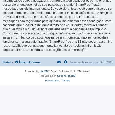
insultuosa, de ódio, ameaçadora, pornográfica ou qualquer outro material que
possa violar qualquer lei do seu país, do país onde “ShareFlash” está
hospedado ou leis internacionais. Se você violar isso, você corre o risco de ser
imediatamente e permanentemente banido, com notificação do seu Serviço de
Provedor de Internet, se necessário. Os endereços de IP de todas as
mensagens são registrados para ajudar a implementar essas condições. Você
concorda que “ShareFlash” tem o direito de excluir, editar, mover ou trancar
qualquer tópico a qualquer hora que eles assim o decidam e seja implícito.
Como usuário você aceita que qualquer informação que forneceu acima seja
salva em um banco de dados. Apesar dessa informação não ser fornecida a
terceiros sem a sua autorização, “ShareFlash” ou phpBB não podem assumir a
responsabilidade por qualquer tentativa ou ato de hacking, intromissão
forçada e ilegal que conduza a exposição dessa informação.
Portal
Índice do fórum
Todos os horários são
UTC-03:00
Powered by
phpBB
® Forum Software © phpBB Limited
Traduzido por:
Suporte phpBB
Privacidade
|
Termos