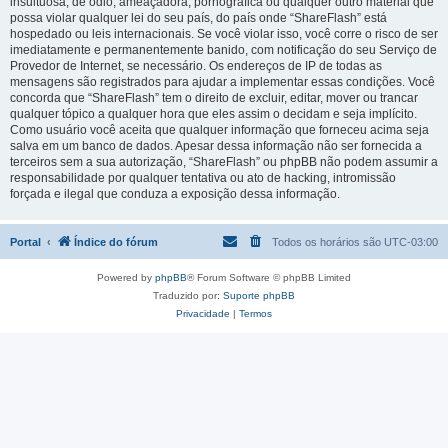
insultuosa, de ódio, ameaçadora, pornográfica ou qualquer outro material que
possa violar qualquer lei do seu país, do país onde “ShareFlash” está
hospedado ou leis internacionais. Se você violar isso, você corre o risco de ser
imediatamente e permanentemente banido, com notificação do seu Serviço de
Provedor de Internet, se necessário. Os endereços de IP de todas as
mensagens são registrados para ajudar a implementar essas condições. Você
concorda que “ShareFlash” tem o direito de excluir, editar, mover ou trancar
qualquer tópico a qualquer hora que eles assim o decidam e seja implícito.
Como usuário você aceita que qualquer informação que forneceu acima seja
salva em um banco de dados. Apesar dessa informação não ser fornecida a
terceiros sem a sua autorização, “ShareFlash” ou phpBB não podem assumir a
responsabilidade por qualquer tentativa ou ato de hacking, intromissão
forçada e ilegal que conduza a exposição dessa informação.
Portal
Índice do fórum
Todos os horários são
UTC-03:00
Powered by
phpBB
® Forum Software © phpBB Limited
Traduzido por:
Suporte phpBB
Privacidade
|
Termos