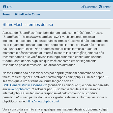
FAQ
Registrar
Entrar
Portal
Índice do fórum
ShareFlash - Termos de uso
Acessando “ShareFlash” (também denominado como “nós”, “nos”, nosso,
“ShareFlash”, “https://www.shareflash.xyz”), você concorda em estar
legalmente respaldado pelos seguintes termos. Caso você não concorde em
estar legalmente respaldado pelos seguintes termos, por favor não acesse
e/ou use “ShareFlash”. Nós podemos mudar estes termos a qualquer
momento e nós vamos tentar informá-lo sobre tais alterações, embora nós
recomendamos que você revise isso regularmente e continuado usando
“ShareFlash” depois, significa que você concorda em ser legalmente
respaldado pelos termos e/ou atualizações alteradas.
Nossos fóruns são desenvolvidos por phpBB (também denominado como
“eles”, “deles”, “phpBB software”, “www.phpbb.com”, “phpBB Limited”, “phpBB
Teams”) que é um sistema de fórum lançado sob a “
GNU General Public License v2
” (conhecida como “GPL”) e pode ser baixado
em
www.phpbb.com
. O software phpBB somente facilita a discussão na
internet; phpBB Limited não é responsável pelo conteúdo ou conduta
permitido e/ou não permitido. Se você gostaria de mais informações sobre o
phpBB, consulte:
https://www.phpbb.com/
.
Você concorda em não enviar qualquer mensagem abusiva, obscena, vulgar,