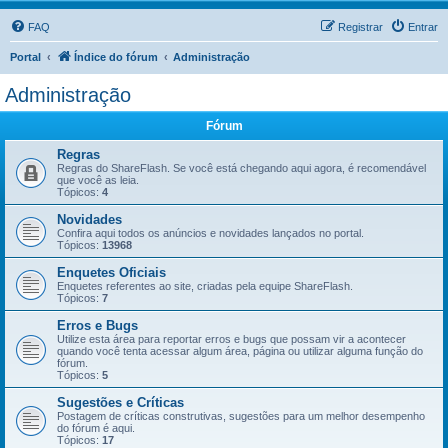
FAQ
Registrar
Entrar
Portal
Índice do fórum
Administração
Administração
Fórum
Regras
Regras do ShareFlash. Se você está chegando aqui agora, é recomendável
que você as leia.
Tópicos:
4
Novidades
Confira aqui todos os anúncios e novidades lançados no portal.
Tópicos:
13968
Enquetes Oficiais
Enquetes referentes ao site, criadas pela equipe ShareFlash.
Tópicos:
7
Erros e Bugs
Utilize esta área para reportar erros e bugs que possam vir a acontecer
quando você tenta acessar algum área, página ou utilizar alguma função do
fórum.
Tópicos:
5
Sugestões e Críticas
Postagem de críticas construtivas, sugestões para um melhor desempenho
do fórum é aqui.
Tópicos:
17