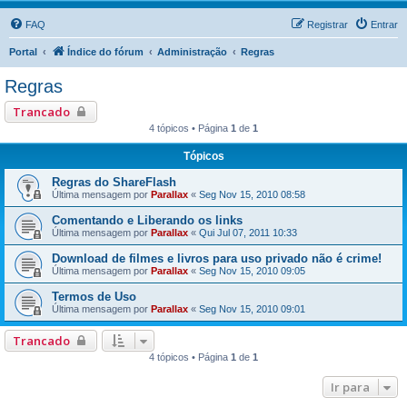
FAQ
Registrar
Entrar
Portal
Índice do fórum
Administração
Regras
Regras
Trancado
4 tópicos • Página
1
de
1
Tópicos
Regras do ShareFlash
Última mensagem por
Parallax
«
Seg Nov 15, 2010 08:58
Comentando e Liberando os links
Última mensagem por
Parallax
«
Qui Jul 07, 2011 10:33
Download de filmes e livros para uso privado não é crime!
Última mensagem por
Parallax
«
Seg Nov 15, 2010 09:05
Termos de Uso
Última mensagem por
Parallax
«
Seg Nov 15, 2010 09:01
Trancado
4 tópicos • Página
1
de
1
Ir para