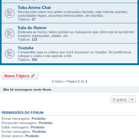
Toku-Anime Chat
Discuta tudo sobre seu anime e tokusatsu favorito, veja notí­cias quentes,
curiosidades legais, assuntos interessantes, tire dúvidas.
Tópicos:
27
Sala do Humor
Dedicada ao humor, todos postam as maluquices que vêem por ai na internet.
Imagens engraçadas, piadas, etc.
Tópicos:
122
Youtube
Compartilhe aqui os vídeos que você encontrar no Youtube. De prefêrencia
coloque o ví­deo e não apenas o link.
Tópicos:
302
Novo Tópico
0 tópico • Página
1
de
1
Não há mensagens neste fórum.
Ir para
PERMISSÕES DO FÓRUM
Enviar mensagens:
Proibido
Responder mensagens:
Proibido
Editar mensagens:
Proibido
Excluir mensagens:
Proibido
Enviar anexos:
Proibido