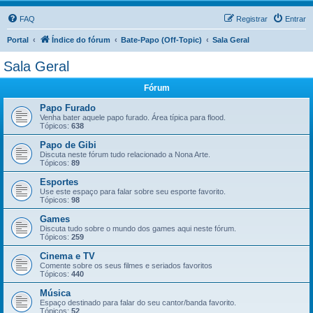
FAQ
Registrar
Entrar
Portal
Índice do fórum
Bate-Papo (Off-Topic)
Sala Geral
Sala Geral
Fórum
Papo Furado
Venha bater aquele papo furado. Área típica para flood.
Tópicos:
638
Papo de Gibi
Discuta neste fórum tudo relacionado a Nona Arte.
Tópicos:
89
Esportes
Use este espaço para falar sobre seu esporte favorito.
Tópicos:
98
Games
Discuta tudo sobre o mundo dos games aqui neste fórum.
Tópicos:
259
Cinema e TV
Comente sobre os seus filmes e seriados favoritos
Tópicos:
440
Música
Espaço destinado para falar do seu cantor/banda favorito.
Tópicos:
52