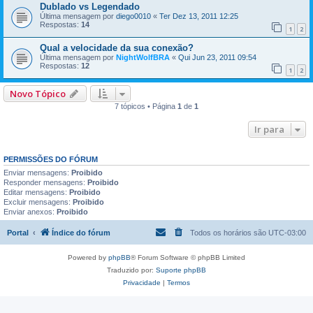
Dublado vs Legendado
Última mensagem por
diego0010
«
Ter Dez 13, 2011 12:25
Respostas:
14
1
2
Qual a velocidade da sua conexão?
Última mensagem por
NightWolfBRA
«
Qui Jun 23, 2011 09:54
Respostas:
12
1
2
Novo Tópico
7 tópicos • Página
1
de
1
Ir para
PERMISSÕES DO FÓRUM
Enviar mensagens:
Proibido
Responder mensagens:
Proibido
Editar mensagens:
Proibido
Excluir mensagens:
Proibido
Enviar anexos:
Proibido
Portal
Índice do fórum
Todos os horários são
UTC-03:00
Powered by
phpBB
® Forum Software © phpBB Limited
Traduzido por:
Suporte phpBB
Privacidade
|
Termos