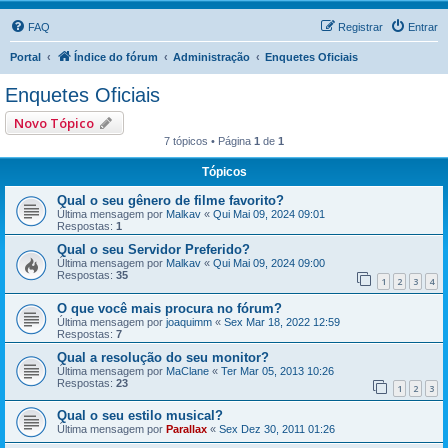
FAQ
Registrar
Entrar
Portal
Índice do fórum
Administração
Enquetes Oficiais
Enquetes Oficiais
Novo Tópico
7 tópicos • Página
1
de
1
Tópicos
Qual o seu gênero de filme favorito?
Última mensagem por
Malkav
«
Qui Mai 09, 2024 09:01
Respostas:
1
Qual o seu Servidor Preferido?
Última mensagem por
Malkav
«
Qui Mai 09, 2024 09:00
Respostas:
35
1
2
3
4
O que você mais procura no fórum?
Última mensagem por
joaquimm
«
Sex Mar 18, 2022 12:59
Respostas:
7
Qual a resolução do seu monitor?
Última mensagem por
MaClane
«
Ter Mar 05, 2013 10:26
Respostas:
23
1
2
3
Qual o seu estilo musical?
Última mensagem por
Parallax
«
Sex Dez 30, 2011 01:26