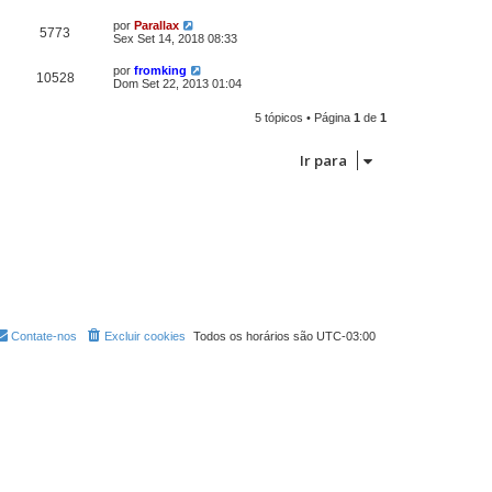
por
Parallax
5773
Sex Set 14, 2018 08:33
por
fromking
10528
Dom Set 22, 2013 01:04
5 tópicos • Página
1
de
1
Ir para
Contate-nos
Excluir cookies
Todos os horários são
UTC-03:00