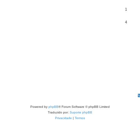
1
4
Powered by
phpBB
® Forum Software © phpBB Limited
Traduzido por:
Suporte phpBB
Privacidade
|
Termos