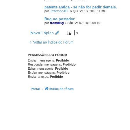
patente antiga - se não for pedir demais.
por
JeffersonAPF
»
Qui Set 13, 2018 11:38
Bug no postador
por
fromking
»
Sáb Set 07, 2013 09:46
Novo Tópico
Voltar ao Índice do Fórum
PERMISSÕES DO FÓRUM
Enviar mensagens:
Proibido
Responder mensagens:
Proibido
Editar mensagens:
Proibido
Excluir mensagens:
Proibido
Enviar anexos:
Proibido
Portal
Índice do fórum