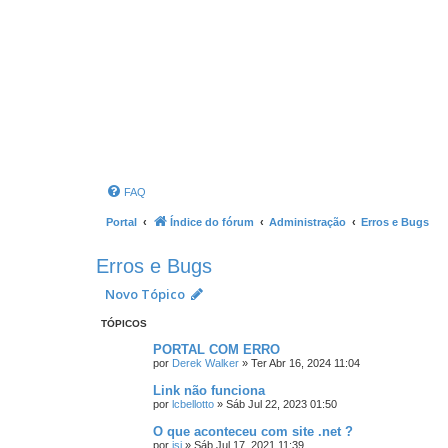
FAQ
Portal
Índice do fórum
Administração
Erros e Bugs
Erros e Bugs
Novo Tópico
TÓPICOS
PORTAL COM ERRO
por
Derek Walker
»
Ter Abr 16, 2024 11:04
Link não funciona
por
lcbellotto
»
Sáb Jul 22, 2023 01:50
O que aconteceu com site .net ?
por
isi
»
Sáb Jul 17, 2021 11:39