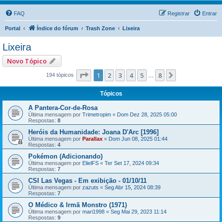
FAQ
Registrar
Entrar
Portal
Índice do fórum
Trash Zone
Lixeira
Lixeira
Novo Tópico
Página
1
de
8
1
2
3
4
5
8
Próximo
194 tópicos
…
Tópicos
A Pantera-Cor-de-Rosa
Última mensagem por
Trimetropim
«
Dom Dez 28, 2025 05:00
Respostas:
8
Heróis da Humanidade: Joana D'Arc [1996]
Última mensagem por
Parallax
«
Dom Jun 08, 2025 01:44
Respostas:
4
Pokémon (Adicionando)
Última mensagem por
ElielFS
«
Ter Set 17, 2024 09:34
Respostas:
7
CSI Las Vegas - Em exibição - 01/10/11
Última mensagem por
zazuts
«
Seg Abr 15, 2024 08:39
Respostas:
7
O Médico & Irmã Monstro (1971)
Última mensagem por
mari1998
«
Seg Mai 29, 2023 11:14
Respostas:
9