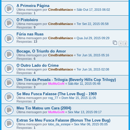
A Primeira Página
Última mensagem por
CineBraManiaco
«
Sáb Out 17, 2015 06:02
Respostas:
1
O Pistoleiro
Última mensagem por
CineBraManiaco
«
Ter Set 22, 2015 05:58
Respostas:
9
Fúria nas Ruas
Última mensagem por
CineBraManiaco
«
Qua Jul 29, 2015 09:29
Respostas:
13
1
2
Bocage, O Triunfo do Amor
Última mensagem por
CineBraManiaco
«
Ter Jun 16, 2015 05:16
Respostas:
6
O Outro Lado do Crime
Última mensagem por
CineBraManiaco
«
Ter Jun 16, 2015 02:08
Respostas:
4
Um Tira da Pesada - Trilogia (Beverly Hills Cop Trilogy)
Última mensagem por
MuMuGoN
«
Sáb Abr 11, 2015 05:48
Respostas:
3
Se Meu Fusca Falasse (The Love Bug) - 1969
Última mensagem por
rog_77
«
Dom Mar 15, 2015 11:05
Respostas:
2
Meu Tio Matou um Cara (2004)
Última mensagem por
MuMuGoN
«
Sex Mar 13, 2015 09:17
Extras Se Meu Fusca Falasse (Bonus The Love Bug)
Última mensagem por
lobo_da_estepe
«
Sex Mar 06, 2015 05:05
Respostas:
1