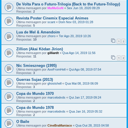
De Volta Para o Futuro-Trilogia (Back to the Future-Trilogy)
Última mensagem por
MuMuGoN
«
Sex Jun 19, 2020 09:29
Respostas:
2
Revista Poster Cinemix Especial Animes
Última mensagem por
scant
«
Dom Nov 03, 2019 01:28
Respostas:
5
Lua de Mel & Amendoim
Última mensagem por
zhoro
«
Ter Ago 20, 2019 10:26
Respostas:
10
1
2
Zillion (Akai Kōdan Jirion)
Última mensagem por
gilliardt
«
Qua Ago 14, 2019 11:56
Respostas:
11
1
2
Nic Smiesznego (1995)
Última mensagem por
AxeFromHell
«
Qui Ago 08, 2019 07:54
Respostas:
3
Guerras Sujas (2013)
Última mensagem por
ghostshell
«
Qua Mai 08, 2019 06:09
Respostas:
3
Copa do Mundo 1970
Última mensagem por
marcelodvds
«
Qui Jan 17, 2019 09:24
Respostas:
2
Copa do Mundo 1978
Última mensagem por
marcelodvds
«
Qua Jan 16, 2019 05:32
Respostas:
2
O Baile
Última mensagem por
CineBraManiaco
«
Qua Out 28, 2015 04:58