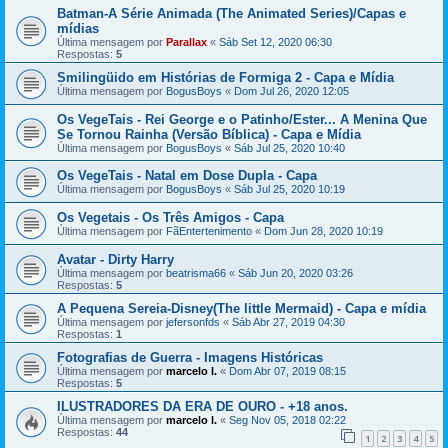
Batman-A Série Animada (The Animated Series)/Capas e
mídias
Última mensagem por
Parallax
«
Sáb Set 12, 2020 06:30
Respostas:
5
Smilingüido em Histórias de Formiga 2 - Capa e Mídia
Última mensagem por
BogusBoys
«
Dom Jul 26, 2020 12:05
Os VegeTais - Rei George e o Patinho/Ester... A Menina Que
Se Tornou Rainha (Versão Bíblica) - Capa e Mídia
Última mensagem por
BogusBoys
«
Sáb Jul 25, 2020 10:40
Os VegeTais - Natal em Dose Dupla - Capa
Última mensagem por
BogusBoys
«
Sáb Jul 25, 2020 10:19
Os Vegetais - Os Três Amigos - Capa
Última mensagem por
FãEntertenimento
«
Dom Jun 28, 2020 10:19
Avatar - Dirty Harry
Última mensagem por
beatrisma66
«
Sáb Jun 20, 2020 03:26
Respostas:
5
A Pequena Sereia-Disney(The little Mermaid) - Capa e mídia
Última mensagem por
jefersonfds
«
Sáb Abr 27, 2019 04:30
Respostas:
1
Fotografias de Guerra - Imagens Históricas
Última mensagem por
marcelo l.
«
Dom Abr 07, 2019 08:15
Respostas:
5
ILUSTRADORES DA ERA DE OURO - +18 anos.
Última mensagem por
marcelo l.
«
Seg Nov 05, 2018 02:22
Respostas:
44
1
2
3
4
5