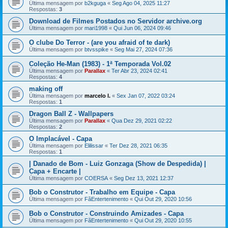
Última mensagem por
b2kguga
«
Seg Ago 04, 2025 11:27
Respostas:
3
Download de Filmes Postados no Servidor archive.org
Última mensagem por
mari1998
«
Qui Jun 06, 2024 09:46
O clube Do Terror - (are you afraid of te dark)
Última mensagem por
btvsspike
«
Seg Mai 27, 2024 07:36
Coleção He-Man (1983) - 1ª Temporada Vol.02
Última mensagem por
Parallax
«
Ter Abr 23, 2024 02:41
Respostas:
4
making off
Última mensagem por
marcelo l.
«
Sex Jan 07, 2022 03:24
Respostas:
1
Dragon Ball Z - Wallpapers
Última mensagem por
Parallax
«
Qua Dez 29, 2021 02:22
Respostas:
2
O Implacável - Capa
Última mensagem por
Elilissar
«
Ter Dez 28, 2021 06:35
Respostas:
1
| Danado de Bom - Luiz Gonzaga (Show de Despedida) |
Capa + Encarte |
Última mensagem por
COERSA
«
Seg Dez 13, 2021 12:37
Bob o Construtor - Trabalho em Equipe - Capa
Última mensagem por
FãEntertenimento
«
Qui Out 29, 2020 10:56
Bob o Construtor - Construindo Amizades - Capa
Última mensagem por
FãEntertenimento
«
Qui Out 29, 2020 10:55