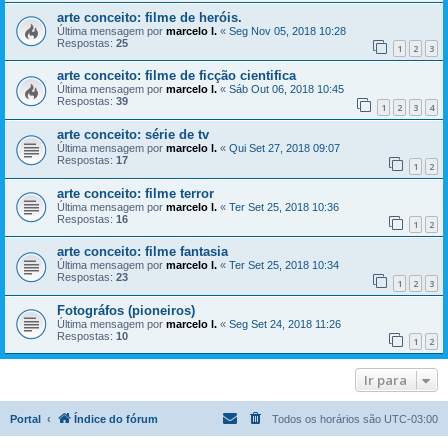
arte conceito: filme de heróis.
Última mensagem por
marcelo l.
«
Seg Nov 05, 2018 10:28
Respostas:
25
1
2
3
arte conceito: filme de ficção cientifica
Última mensagem por
marcelo l.
«
Sáb Out 06, 2018 10:45
Respostas:
39
1
2
3
4
arte conceito: série de tv
Última mensagem por
marcelo l.
«
Qui Set 27, 2018 09:07
Respostas:
17
1
2
arte conceito: filme terror
Última mensagem por
marcelo l.
«
Ter Set 25, 2018 10:36
Respostas:
16
1
2
arte conceito: filme fantasia
Última mensagem por
marcelo l.
«
Ter Set 25, 2018 10:34
Respostas:
23
1
2
3
Fotográfos (pioneiros)
Última mensagem por
marcelo l.
«
Seg Set 24, 2018 11:26
Respostas:
10
1
2
Ir para
Portal
Índice do fórum
Todos os horários são
UTC-03:00