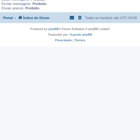
Excluir mensagens:
Proibido
Enviar anexos:
Proibido
Portal
Índice do fórum
Todos os horários são
UTC-03:00
Powered by
phpBB
® Forum Software © phpBB Limited
Traduzido por:
Suporte phpBB
Privacidade
|
Termos