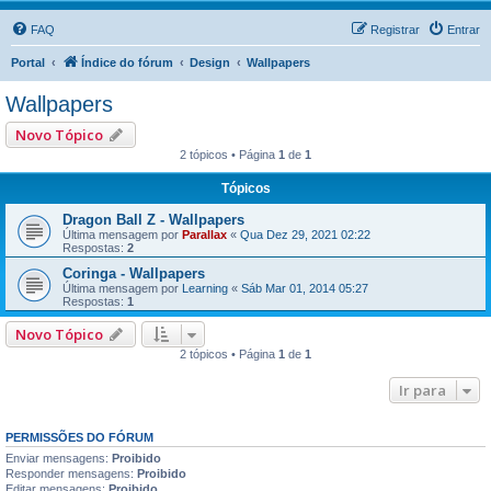
FAQ
Registrar
Entrar
Portal
Índice do fórum
Design
Wallpapers
Wallpapers
Novo Tópico
2 tópicos • Página
1
de
1
Tópicos
Dragon Ball Z - Wallpapers
Última mensagem por
Parallax
«
Qua Dez 29, 2021 02:22
Respostas:
2
Coringa - Wallpapers
Última mensagem por
Learning
«
Sáb Mar 01, 2014 05:27
Respostas:
1
Novo Tópico
2 tópicos • Página
1
de
1
Ir para
PERMISSÕES DO FÓRUM
Enviar mensagens:
Proibido
Responder mensagens:
Proibido
Editar mensagens:
Proibido