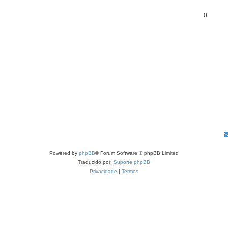
0
Powered by
phpBB
® Forum Software © phpBB Limited
Traduzido por:
Suporte phpBB
Privacidade
|
Termos