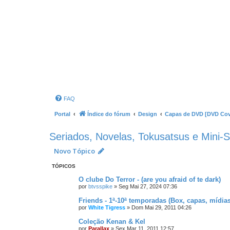
FAQ
Portal
Índice do fórum
Design
Capas de DVD [DVD Cov
Seriados, Novelas, Tokusatsus e Mini-S
Novo Tópico
TÓPICOS
O clube Do Terror - (are you afraid of te dark)
por
btvsspike
»
Seg Mai 27, 2024 07:36
Friends - 1ª-10ª temporadas (Box, capas, mídias
por
White Tigress
»
Dom Mai 29, 2011 04:26
Coleção Kenan & Kel
por
Parallax
»
Sex Mar 11, 2011 12:57