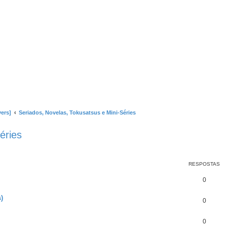
ers]
Seriados, Novelas, Tokusatsus e Mini-Séries
éries
RESPOSTAS
0
)
0
0