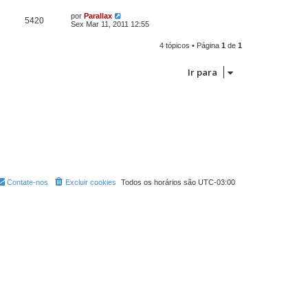
por
Parallax
5420
Sex Mar 11, 2011 12:55
4 tópicos • Página
1
de
1
Ir para
Contate-nos
Excluir cookies
Todos os horários são
UTC-03:00