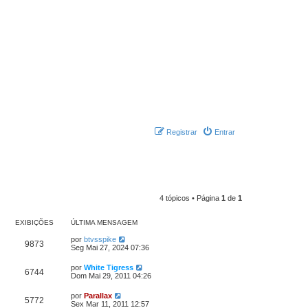
Registrar
Entrar
4 tópicos • Página
1
de
1
EXIBIÇÕES
ÚLTIMA MENSAGEM
por
btvsspike
9873
Seg Mai 27, 2024 07:36
por
White Tigress
6744
Dom Mai 29, 2011 04:26
por
Parallax
5772
Sex Mar 11, 2011 12:57