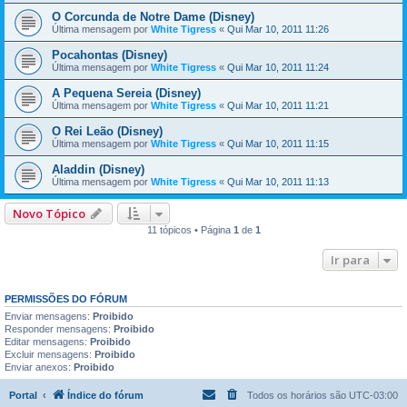
O Corcunda de Notre Dame (Disney)
Última mensagem por
White Tigress
«
Qui Mar 10, 2011 11:26
Pocahontas (Disney)
Última mensagem por
White Tigress
«
Qui Mar 10, 2011 11:24
A Pequena Sereia (Disney)
Última mensagem por
White Tigress
«
Qui Mar 10, 2011 11:21
O Rei Leão (Disney)
Última mensagem por
White Tigress
«
Qui Mar 10, 2011 11:15
Aladdin (Disney)
Última mensagem por
White Tigress
«
Qui Mar 10, 2011 11:13
Novo Tópico
11 tópicos • Página
1
de
1
Ir para
PERMISSÕES DO FÓRUM
Enviar mensagens:
Proibido
Responder mensagens:
Proibido
Editar mensagens:
Proibido
Excluir mensagens:
Proibido
Enviar anexos:
Proibido
Portal
Índice do fórum
Todos os horários são
UTC-03:00