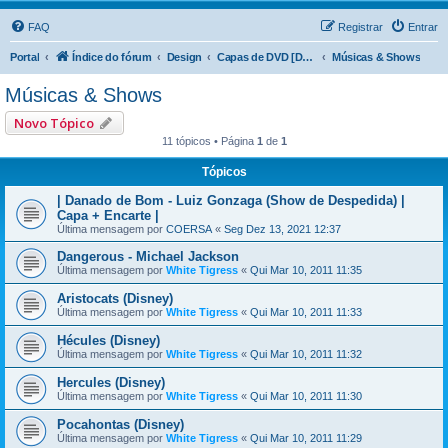
FAQ
Registrar
Entrar
Portal
Índice do fórum
Design
Capas de DVD [DVD Covers]
Músicas & Shows
Músicas & Shows
Novo Tópico
11 tópicos • Página
1
de
1
Tópicos
| Danado de Bom - Luiz Gonzaga (Show de Despedida) |
Capa + Encarte |
Última mensagem por
COERSA
«
Seg Dez 13, 2021 12:37
Dangerous - Michael Jackson
Última mensagem por
White Tigress
«
Qui Mar 10, 2011 11:35
Aristocats (Disney)
Última mensagem por
White Tigress
«
Qui Mar 10, 2011 11:33
Hécules (Disney)
Última mensagem por
White Tigress
«
Qui Mar 10, 2011 11:32
Hercules (Disney)
Última mensagem por
White Tigress
«
Qui Mar 10, 2011 11:30
Pocahontas (Disney)
Última mensagem por
White Tigress
«
Qui Mar 10, 2011 11:29