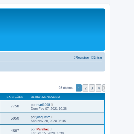
Registrar
Entrar
1
2
3
4
Próximo
98 tópicos
EXIBIÇÕES
ÚLTIMA MENSAGEM
por
mari1998
7758
Dom Fev 07, 2021 10:38
por
joaquimm
5050
Sáb Nov 28, 2020 03:45
por
Parallax
4867
Ter Set 15, 2020 05:38