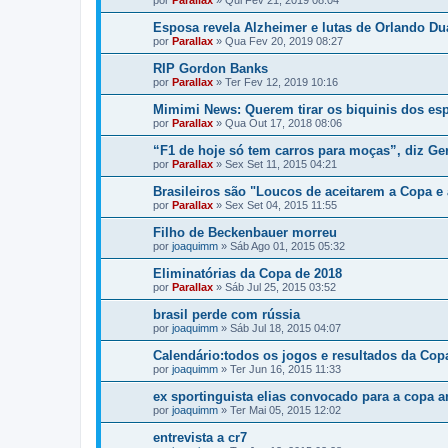
por
Parallax
»
Qui Fev 21, 2019 08:04
Esposa revela Alzheimer e lutas de Orlando Du
por
Parallax
»
Qua Fev 20, 2019 08:27
RIP Gordon Banks
por
Parallax
»
Ter Fev 12, 2019 10:16
Mimimi News: Querem tirar os biquinis dos esp
por
Parallax
»
Qua Out 17, 2018 08:06
“F1 de hoje só tem carros para moças”, diz Ge
por
Parallax
»
Sex Set 11, 2015 04:21
Brasileiros são "Loucos de aceitarem a Copa e
por
Parallax
»
Sex Set 04, 2015 11:55
Filho de Beckenbauer morreu
por
joaquimm
»
Sáb Ago 01, 2015 05:32
Eliminatórias da Copa de 2018
por
Parallax
»
Sáb Jul 25, 2015 03:52
brasil perde com rússia
por
joaquimm
»
Sáb Jul 18, 2015 04:07
Calendário:todos os jogos e resultados da Cop
por
joaquimm
»
Ter Jun 16, 2015 11:33
ex sportinguista elias convocado para a copa 
por
joaquimm
»
Ter Mai 05, 2015 12:02
entrevista a cr7