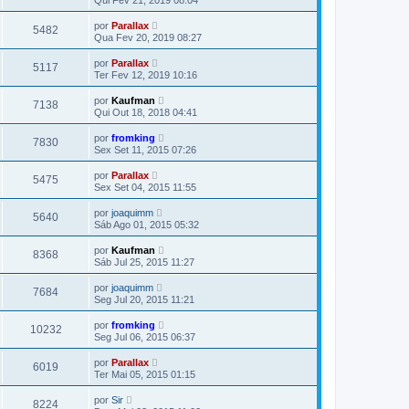
Qui Fev 21, 2019 08:04
por
Parallax
5482
Qua Fev 20, 2019 08:27
por
Parallax
5117
Ter Fev 12, 2019 10:16
por
Kaufman
7138
Qui Out 18, 2018 04:41
por
fromking
7830
Sex Set 11, 2015 07:26
por
Parallax
5475
Sex Set 04, 2015 11:55
por
joaquimm
5640
Sáb Ago 01, 2015 05:32
por
Kaufman
8368
Sáb Jul 25, 2015 11:27
por
joaquimm
7684
Seg Jul 20, 2015 11:21
por
fromking
10232
Seg Jul 06, 2015 06:37
por
Parallax
6019
Ter Mai 05, 2015 01:15
por
Sir
8224