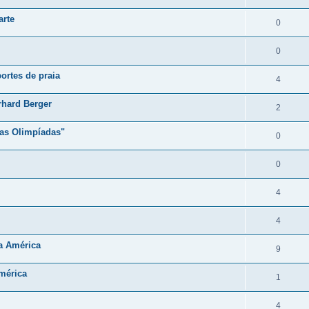
arte
0
0
ortes de praia
4
rhard Berger
2
 as Olimpíadas"
0
0
4
4
a América
9
américa
1
4