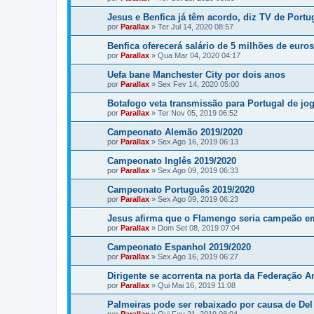
Jesus e Benfica já têm acordo, diz TV de Portu
por
Parallax
»
Ter Jul 14, 2020 08:57
Benfica oferecerá salário de 5 milhões de euro
por
Parallax
»
Qua Mar 04, 2020 04:17
Uefa bane Manchester City por dois anos
por
Parallax
»
Sex Fev 14, 2020 05:00
Botafogo veta transmissão para Portugal de j
por
Parallax
»
Ter Nov 05, 2019 06:52
Campeonato Alemão 2019/2020
por
Parallax
»
Sex Ago 16, 2019 06:13
Campeonato Inglês 2019/2020
por
Parallax
»
Sex Ago 09, 2019 06:33
Campeonato Português 2019/2020
por
Parallax
»
Sex Ago 09, 2019 06:23
Jesus afirma que o Flamengo seria campeão e
por
Parallax
»
Dom Set 08, 2019 07:04
Campeonato Espanhol 2019/2020
por
Parallax
»
Sex Ago 16, 2019 06:27
Dirigente se acorrenta na porta da Federação A
por
Parallax
»
Qui Mai 16, 2019 11:08
Palmeiras pode ser rebaixado por causa de Del 