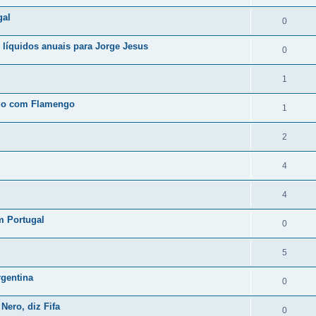
gal
0
s líquidos anuais para Jorge Jesus
0
1
ogo com Flamengo
1
2
4
4
m Portugal
0
5
rgentina
0
Nero, diz Fifa
0