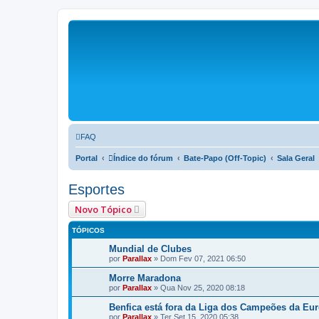
FAQ
Portal
Índice do fórum
Bate-Papo (Off-Topic)
Sala Geral
Esportes
Novo Tópico
TÓPICOS
Mundial de Clubes
por
Parallax
»
Dom Fev 07, 2021 06:50
Morre Maradona
por
Parallax
»
Qua Nov 25, 2020 08:18
Benfica está fora da Liga dos Campeões da Eu
por
Parallax
»
Ter Set 15, 2020 05:38