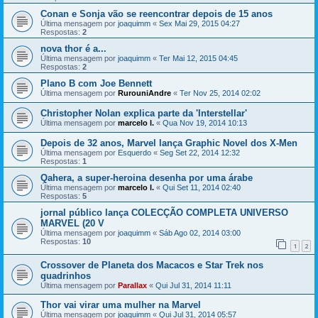
Conan e Sonja vão se reencontrar depois de 15 anos
Última mensagem por
joaquimm
«
Sex Mai 29, 2015 04:27
Respostas:
2
nova thor é a...
Última mensagem por
joaquimm
«
Ter Mai 12, 2015 04:45
Respostas:
2
Plano B com Joe Bennett
Última mensagem por
RurouniAndre
«
Ter Nov 25, 2014 02:02
Christopher Nolan explica parte da 'Interstellar'
Última mensagem por
marcelo l.
«
Qua Nov 19, 2014 10:13
Depois de 32 anos, Marvel lança Graphic Novel dos X-Men
Última mensagem por
Esquerdo
«
Seg Set 22, 2014 12:32
Respostas:
1
Qahera, a super-heroina desenha por uma árabe
Última mensagem por
marcelo l.
«
Qui Set 11, 2014 02:40
Respostas:
5
jornal público lança COLECÇÃO COMPLETA UNIVERSO
MARVEL (20 V
Última mensagem por
joaquimm
«
Sáb Ago 02, 2014 03:00
Respostas:
10
1
2
Crossover de Planeta dos Macacos e Star Trek nos
quadrinhos
Última mensagem por
Parallax
«
Qui Jul 31, 2014 11:11
Thor vai virar uma mulher na Marvel
Última mensagem por
joaquimm
«
Qui Jul 31, 2014 05:57