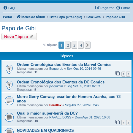
FAQ
Registrar
Entrar
Portal
Índice do fórum
Bate-Papo (Off-Topic)
Sala Geral
Papo de Gibi
Papo de Gibi
Novo Tópico
1
2
3
4
Próximo
89 tópicos
Tópicos
Ordem Cronológica dos Eventos da Marvel Comics
Última mensagem por
Esquerdo
«
Sex Out 10, 2014 09:46
Respostas:
11
1
2
Ordem Cronológica dos Eventos da DC Comics
Última mensagem por
joaquimm
«
Seg Set 09, 2013 02:33
Respostas:
5
Morre Gerry Conway, escritor do Homem-Aranha, aos 73
anos
Última mensagem por
Parallax
«
Seg Abr 27, 2026 07:46
Qual o maior super-herói da DC?
Última mensagem por
RAFAEL BOSS
«
Dom Ago 31, 2025 10:08
Respostas:
10
1
2
NOVIDADES EM QUADRINHOS