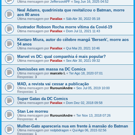
Última mensagem por
JeffersonAPF
«
Seg Jun 16, 2025 04:52
Neal Adams, quadrinista que revitalizou o Batman, morre
aos 80 anos
Última mensagem por
Parallax
«
Sáb Abr 30, 2022 05:18
Ilustrador Robson Rocha morre vítima da Covid-19
Última mensagem por
Parallax
«
Dom Jul 11, 2021 11:43
Kentaro Miura, autor do célebre mangá 'Berserk', morre aos
54 anos
Última mensagem por
Parallax
«
Qui Mai 20, 2021 10:46
Marvel vs DC: qual companhia é mais popular?
Última mensagem por
Parallax
«
Sex Abr 30, 2021 09:32
Demissões em massa na DC Comics
Última mensagem por
marcelo l.
«
Ter Ago 18, 2020 07:01
Respostas:
3
MAD, a revista vai cessar a publicação
Última mensagem por
RurouniAndre
«
Sex Jul 05, 2019 10:00
Respostas:
1
Super Gatas da DC Comics
Última mensagem por
Parallax
«
Dom Dez 02, 2018 09:58
Stan Lee morreu
Última mensagem por
RurouniAndre
«
Ter Nov 13, 2018 07:26
Respostas:
4
Mulher-Gato apareceria nua em frente à mansão do Batman
Última mensagem por
redpbdragon
«
Qui Ago 06, 2015 02:56
Respostas:
1